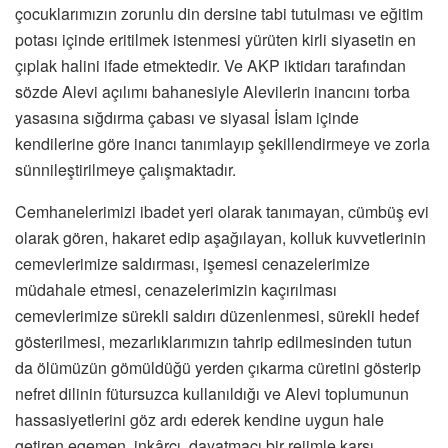
çocuklarımızın zorunlu din dersine tabi tutulması ve eğitim
potası içinde eritilmek istenmesi yürüten kirli siyasetin en
çıplak halini ifade etmektedir. Ve AKP iktidarı tarafından
sözde Alevi açılımı bahanesiyle Alevilerin inancını torba
yasasına sığdırma çabası ve siyasal İslam içinde
kendilerine göre inancı tanımlayıp şekillendirmeye ve zorla
sünnileştirilmeye çalışmaktadır.
Cemhanelerimizi ibadet yeri olarak tanımayan, cümbüş evi
olarak gören, hakaret edip aşağılayan, kolluk kuvvetlerinin
cemevlerimize saldırması, işemesi cenazelerimize
müdahale etmesi, cenazelerimizin kaçırılması
cemevlerimize sürekli saldırı düzenlenmesi, sürekli hedef
gösterilmesi, mezarlıklarımızın tahrip edilmesinden tutun
da ölümüzün gömüldüğü yerden çıkarma cüretini gösterip
nefret dilinin fütursuzca kullanıldığı ve Alevi toplumunun
hassasiyetlerini göz ardı ederek kendine uygun hale
getiren egemen, inkârcı, dayatmacı bir rejimle karşı