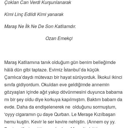
Çokları Can Verdi Kurşunlanarak
Kimi Linç Edildi Kimi yanarak
Maraş Ne İlk Ne De Son Katliamdır.
Ozan Emekçi
Maraş Katliamına tanık olduğum gün benim belleğimde
hâlâ dün gibi taptaze. Evimiz İstanbul’da küçük
Çamlıca’daydı mütevazı bir hayat sürüyorduk. İlkokul ikinci
sınıfa gidiyordum. Okuldan eve geldiğimde annemin
gözyaşları içinde ağıt yakıp dövünmesini duyunca babama
mı bir şey oldu diye korkuya kapılmıştım. Baktım babam da
evde. Daha da endişelenerek ne olduğunu sormuştum,
'oyyy cigaramın çu daye Qurban. Le Meraşe Kızılbaşan
hemu kuştin. Kevir le ser kevire nehiştin. (Annem oy yy.