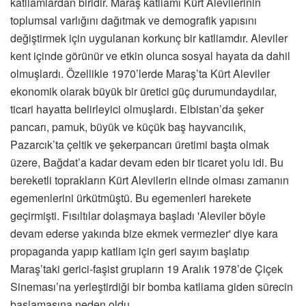
katliamlardan biridir. Maraş katliamı Kürt Alevilerinin
toplumsal varlığını dağıtmak ve demografik yapısını
değiştirmek için uygulanan korkunç bir katliamdır. Aleviler
kent içinde görünür ve etkin olunca sosyal hayata da dahil
olmuşlardı. Özellikle 1970’lerde Maraş’ta Kürt Aleviler
ekonomik olarak büyük bir üretici güç durumundaydılar,
ticari hayatta belirleyici olmuşlardı. Elbistan’da şeker
pancarı, pamuk, büyük ve küçük baş hayvancılık,
Pazarcık’ta çeltik ve şekerpancarı üretimi başta olmak
üzere, Bağdat’a kadar devam eden bir ticaret yolu idi. Bu
bereketli toprakların Kürt Alevilerin elinde olması zamanın
egemenlerini ürkütmüştü. Bu egemenleri harekete
geçirmişti. Fısıltılar dolaşmaya başladı 'Aleviler böyle
devam ederse yakında bize ekmek vermezler' diye kara
propaganda yapıp katliam için geri sayım başlatıp
Maraş’taki gerici-faşist grupların 19 Aralık 1978’de Çiçek
Sineması’na yerleştirdiği bir bomba katliama giden sürecin
başlamasına neden oldu.