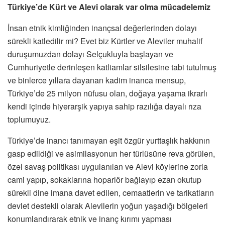
Türkiye’de Kürt ve Alevi olarak var olma mücadelemiz
İnsan etnik kimliğinden inançsal değerlerinden dolayı
sürekli katledilir mi? Evet biz Kürtler ve Aleviler muhalif
duruşumuzdan dolayı Selçukluyla başlayan ve
Cumhuriyetle derinleşen katliamlar silsilesine tabi tutulmuş
ve binlerce yıllara dayanan kadim inanca mensup,
Türkiye’de 25 milyon nüfusu olan, doğaya yaşama ikrarlı
kendi içinde hiyerarşik yapıya sahip razılığa dayalı rıza
toplumuyuz.
Türkiye’de inancı tanımayan eşit özgür yurttaşlık hakkının
gasp edildiği ve asimilasyonun her türlüsüne reva görülen,
özel savaş politikası uygulanılan ve Alevi köylerine zorla
cami yapıp, sokaklarına hoparlör bağlayıp ezan okutup
sürekli dine imana davet edilen, cemaatlerin ve tarikatların
devlet destekli olarak Alevilerin yoğun yaşadığı bölgeleri
konumlandırarak etnik ve inanç kırımı yapması