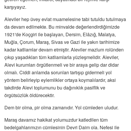
karşıyayız.
Aleviler hep üvey evlat muamelesine tabi tutuldu tutulmaya
da devam edilmekte. Bu minvalde değerlendirdiğimizde
1921'de Koçgiri ile başlayan, Dersim, Elâzığ, Malatya,
Muğla, Çorum, Maraş, Sivas ve Gazi ile yakın tarihimize
kadar katliamlar devam etmiştir. Aleviler mazlum rolünden
çıkıp yaşadıkları tüm katliamlarla yüzleşmelidir. Aleviler,
Alevi kurumları örgütlenmeli ve bir araya gelip dar didar
olmalı. Ciddi anlamda sorunları tartışıp gidermeli yol
yöntem belirleyip eylemlikler ortaya koymalılardır, aksi
takdirde Alevi toplumunu bu dağınıklık pasiflik ve
örgütsüzlük öldürecektir.
Dem bir olma, pir olma zamanıdır. Yol cümleden uludur.
Maraş davamız hakikat yolumuzdur katledilen tüm
bedelgahlarımızın cümlesinin Devri Daim ola. Nefesi ile