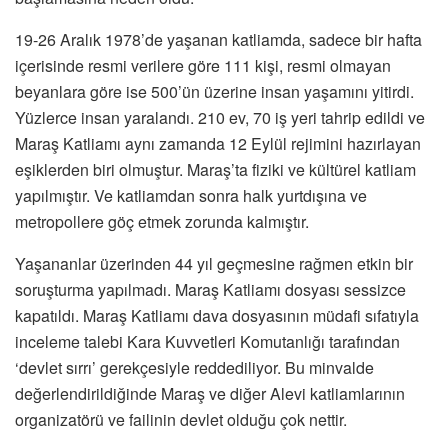
19-26 Aralık 1978’de yaşanan katliamda, sadece bir hafta
içerisinde resmi verilere göre 111 kişi, resmi olmayan
beyanlara göre ise 500’ün üzerine insan yaşamını yitirdi.
Yüzlerce insan yaralandı. 210 ev, 70 iş yeri tahrip edildi ve
Maraş Katliamı aynı zamanda 12 Eylül rejimini hazırlayan
eşiklerden biri olmuştur. Maraş’ta fiziki ve kültürel katliam
yapılmıştır. Ve katliamdan sonra halk yurtdışına ve
metropollere göç etmek zorunda kalmıştır.
Yaşananlar üzerinden 44 yıl geçmesine rağmen etkin bir
soruşturma yapılmadı. Maraş Katliamı dosyası sessizce
kapatıldı. Maraş Katliamı dava dosyasının müdafi sıfatıyla
inceleme talebi Kara Kuvvetleri Komutanlığı tarafından
‘devlet sırrı’ gerekçesiyle reddediliyor. Bu minvalde
değerlendirildiğinde Maraş ve diğer Alevi katliamlarının
organizatörü ve failinin devlet olduğu çok nettir.