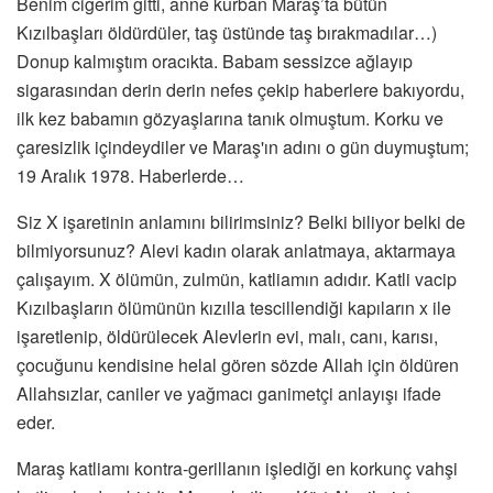
Benim ciğerim gitti, anne kurban Maraş’ta bütün
Kızılbaşları öldürdüler, taş üstünde taş bırakmadılar…)
Donup kalmıştım oracıkta. Babam sessizce ağlayıp
sigarasından derin derin nefes çekip haberlere bakıyordu,
ilk kez babamın gözyaşlarına tanık olmuştum. Korku ve
çaresizlik içindeydiler ve Maraş'ın adını o gün duymuştum;
19 Aralık 1978. Haberlerde…
Siz X işaretinin anlamını bilirimsiniz? Belki biliyor belki de
bilmiyorsunuz? Alevi kadın olarak anlatmaya, aktarmaya
çalışayım. X ölümün, zulmün, katliamın adıdır. Katli vacip
Kızılbaşların ölümünün kızılla tescillendiği kapıların x ile
işaretlenip, öldürülecek Alevlerin evi, malı, canı, karısı,
çocuğunu kendisine helal gören sözde Allah için öldüren
Allahsızlar, caniler ve yağmacı ganimetçi anlayışı ifade
eder.
Maraş katliamı kontra-gerillanın işlediği en korkunç vahşi