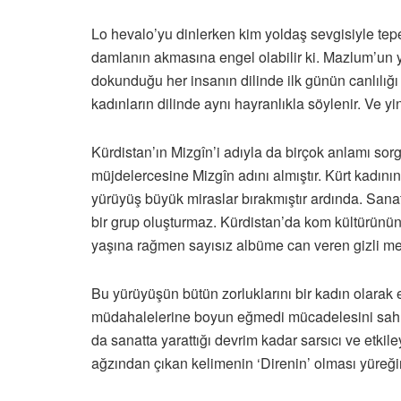
Lo hevalo’yu dinlerken kim yoldaş sevgisiyle tep
damlanın akmasına engel olabilir ki. Mazlum’un 
dokunduğu her insanın dilinde ilk günün canlılığı
kadınların dilinde aynı hayranlıkla söylenir. Ve y
Kürdistan’ın Mizgîn’i adıyla da birçok anlamı sor
müjdelercesine Mizgîn adını almıştır. Kürt kadın
yürüyüş büyük miraslar bırakmıştır ardında. Sa
bir grup oluşturmaz. Kürdistan’da kom kültürünün
yaşına rağmen sayısız albüme can veren gizli melo
Bu yürüyüşün bütün zorluklarını bir kadın olarak 
müdahalelerine boyun eğmedi mücadelesini sahnel
da sanatta yarattığı devrim kadar sarsıcı ve etki
ağzından çıkan kelimenin ‘Direnin’ olması yüreğini