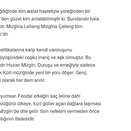
ğdiğinde kim welat hasretiyle yüreğinden bir
en güzel kim anlatabilmiştir ki. Bundandır hala
mıştır. Mizgîna Leheng Mizgîna Çeleng tüm
’dir.
olitikalarına karşı kendi varoluşunu
ürüyüşündeki coşku inanç ve aşk olmuştur. Bu
n’dır Hozan Mizgîn. Duruşu ve emeğiyle sadece
k Kürt müziğinde yeni bir yolu döşer. Genç
 olarak her dem anılır.
duyumsar. Feodal erkeğin saç teline dahi
üğünü ülkeye, kızıl güller açan dağlara taşıması
 Mizgîn’de dile gelir. Son nefesini vermeden önce
ığının ifadesidir.