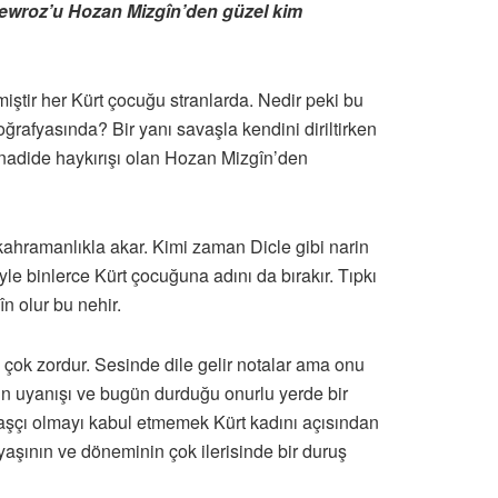
Newroz’u Hozan Mizgîn’den güzel kim
miştir her Kürt çocuğu stranlarda. Nedir peki bu
oğrafyasında? Bir yanı savaşla kendini diriltirken
n nadide haykırışı olan Hozan Mizgîn’den
e kahramanlıkla akar. Kimi zaman Dicle gibi narin
yle binlerce Kürt çocuğuna adını da bırakır. Tıpkı
n olur bu nehir.
çok zordur. Sesinde dile gelir notalar ama onu
nın uyanışı ve bugün durduğu onurlu yerde bir
aşçı olmayı kabul etmemek Kürt kadını açısından
yaşının ve döneminin çok ilerisinde bir duruş