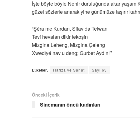
İşte böyle böyle Nehir duruluğunda akar yaşam Kür
güzel sözlerle anarak yine günümüze taşırır kahra
“Şéra me Kurdan, Silav da Tetwan
Tevi hevalan dikir tekoşin
Mizgina Leheng, Mizgina Çeleng
Xwediyé nav u deng; Gurbet Aydın!’’
Etiketler:
Hafıza ve Sanat
Sayı 63
Önceki İçerik
Sinemanın öncü kadınları