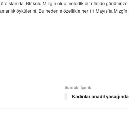
distan’da. Bir kolu Mizgîn olup melodik bir ritimde günümüze ta
manlık öykülerini. Bu nedenle özellikle her 11 Mayıs’ta Mizgîn ş
Sonraki İçerik
Kadınlar anadil yasağında