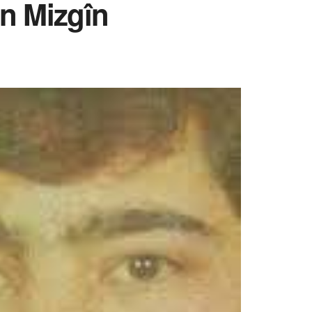
an Mizgîn