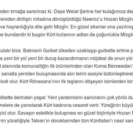
eden tırnağa sarsılmaz ki. Daye Welat Şerine her kulağımıza de
yeniden dirilişin miladına dönüştürdüğü Newroz’u Hozan Mizgîn’d
 ve hayranlığıyla dile gelir Mizgîn. En güzel stranlar ona yazıl
ine bundandır ki bugün Kürt kızlarının adları da çoğunlukla Mizgîn
gulatır bize. Batmanlı Gurbet ülkeden uzaklaşıp gurbette eritme p
ına yeni bir yol yeni bir duruş kazandırmanın müjdesi de onun y
nat alanında komunalliğin ilk ürünlerinden olan Koma Berxweda
 sanatla yeniden buluşmasında alın terini sesiyle bütünleştirere
di olur. Kürt Rönesans’ının ilk taşlarını döşeyen isimlerden biri
elbette derinden yaşar. Yeni yaratımların sancılarını çok yönlü 
ere de yansıtarak Kürt kadınına cesaret verir. Yüreğinin büyükl
leyici olur. Savaşın estetikle buluşması en güzel biçimiyle Hozan
n yüceliğiyle Tatvan’ın doruklarından tüm Kürdistan’ı nasıl sarst