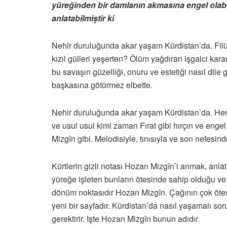
yüreğinden bir damlanın akmasına engel olabi
anlatabilmiştir ki
Nehir duruluğunda akar yaşam Kürdistan’da. Filizle
kızıl gülleri yeşerten? Ölüm yağdıran işgalci kara
bu savaşın güzelliği, onuru ve estetiği nasıl dil
başkasına götürmez elbette.
Nehir duruluğunda akar yaşam Kürdistan’da. Her bir
ve usul usul kimi zaman Fırat gibi hırçın ve engel
Mizgîn gibi. Melodisiyle, tınısıyla ve son nefesin
Kürtlerin gizli notası Hozan Mizgîn’i anmak, anl
yüreğe işleten bunların ötesinde sahip olduğu ve 
dönüm noktasıdır Hozan Mizgîn. Çağının çok ötes
yeni bir sayfadır. Kürdistan’da nasıl yaşamalı so
gerektirir. Işte Hozan Mizgîn bunun adıdır.