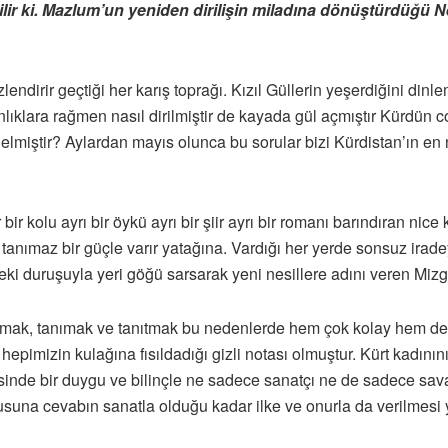
lir ki. Mazlum’un yeniden dirilişin miladına dönüştürdüğü 
ndirir geçtiği her karış toprağı. Kızıl Güllerin yeşerdiğini dinle
nlıklara rağmen nasıl dirilmiştir de kayada gül açmıştır Kürdün c
e gelmiştir? Aylardan mayıs olunca bu sorular bizi Kürdistan’ın e
 kolu ayrı bir öykü ayrı bir şiir ayrı bir romanı barındıran nic
 tanımaz bir güçle varır yatağına. Vardığı her yerde sonsuz irade
deki duruşuyla yeri göğü sarsarak yeni nesillere adını veren Mizgî
atmak, tanımak ve tanıtmak bu nedenlerde hem çok kolay hem de 
hepimizin kulağına fısıldadığı gizli notası olmuştur. Kürt kadını
inde bir duygu ve bilinçle ne sadece sanatçı ne de sadece sav
rusuna cevabın sanatla olduğu kadar ilke ve onurla da verilmesi 