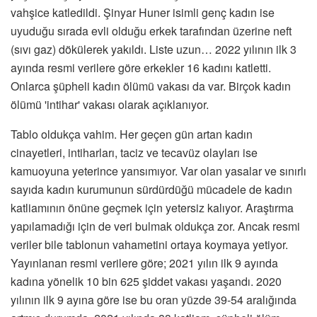
vahşice katledildi. Şinyar Huner isimli genç kadın ise
uyuduğu sırada evli olduğu erkek tarafından üzerine neft
(sıvı gaz) dökülerek yakıldı. Liste uzun… 2022 yılının ilk 3
ayında resmi verilere göre erkekler 16 kadını katletti.
Onlarca şüpheli kadın ölümü vakası da var. Birçok kadın
ölümü 'intihar' vakası olarak açıklanıyor.
Tablo oldukça vahim. Her geçen gün artan kadın
cinayetleri, intiharları, taciz ve tecavüz olayları ise
kamuoyuna yeterince yansımıyor. Var olan yasalar ve sınırlı
sayıda kadın kurumunun sürdürdüğü mücadele de kadın
katliamının önüne geçmek için yetersiz kalıyor. Araştırma
yapılamadığı için de veri bulmak oldukça zor. Ancak resmi
veriler bile tablonun vahametini ortaya koymaya yetiyor.
Yayınlanan resmi verilere göre; 2021 yılın ilk 9 ayında
kadına yönelik 10 bin 625 şiddet vakası yaşandı. 2020
yılının ilk 9 ayına göre ise bu oran yüzde 39-54 aralığında