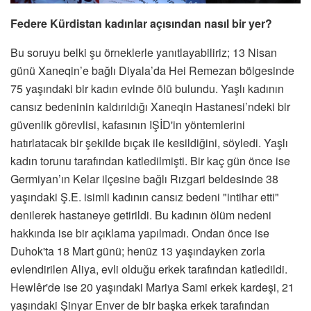
Federe Kürdistan kadınlar açısından nasıl bir yer?
Bu soruyu belki şu örneklerle yanıtlayabiliriz; 13 Nisan
günü Xaneqin’e bağlı Diyala’da Hei Remezan bölgesinde
75 yaşındaki bir kadın evinde ölü bulundu. Yaşlı kadının
cansız bedeninin kaldırıldığı Xaneqin Hastanesi’ndeki bir
güvenlik görevlisi, kafasının IŞİD'in yöntemlerini
hatırlatacak bir şekilde bıçak ile kesildiğini, söyledi. Yaşlı
kadın torunu tarafından katledilmişti. Bir kaç gün önce ise
Germiyan’ın Kelar ilçesine bağlı Rızgari beldesinde 38
yaşındaki Ş.E. isimli kadının cansız bedeni "intihar etti"
denilerek hastaneye getirildi. Bu kadının ölüm nedeni
hakkında ise bir açıklama yapılmadı. Ondan önce ise
Duhok'ta 18 Mart günü; henüz 13 yaşındayken zorla
evlendirilen Aliya, evli olduğu erkek tarafından katledildi.
Hewlêr'de ise 20 yaşındaki Mariya Sami erkek kardeşi, 21
yaşındaki Şinyar Enver de bir başka erkek tarafından