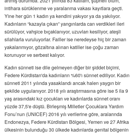
artmış durumda. 2021 yılında 83 katliam, şüpheli ölüm,
intihara sürüklenme ve yaralanma vakası kayıtlara geçti.
Yine her gün 1 kadın ya kendini yakıyor ya da yakılıyor.
Kadınların “kazayla çıkan” yangınlarda can verdikleri ileri
sürülüyor, vahşice bıçaklanıyor, uzuvları kesiliyor, ateşli
silahlarla vuruluyorlar. Failler ise neredeyse hiç bir zaman
yakalanmıyor, gözaltına alınan katiller ise çoğu zaman
korunuyor ve serbest kalıyor.
Kadın sünneti ise dile gelmeyen diğer bir şiddet biçimi,
Federe Kürdistan'da kadınların %60'ı sünnet ediliyor. Kadın
sünneti 2011 yılında yasaklandı ancak halen yaygın bir
şekilde uygulanıyor. 2018 yılı araştırmasına göre ise 5 ila 9
yaş arasındaki kız çocukları ve kadınlarda sünnet oranı
yüzde 37,5'e düştü. Birleşmiş Milletler Çocuklara Yardım
Fonu’nun (UNICEF) 2016 yılı verilerine göre, aralarında
Endonezya, Federe Kürdistan Bölgesi, Yemen ve 27 Afrika
ülkesinin bulunduğu 30 ülkede kadınlarda genital bölgenin