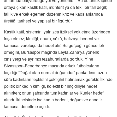
anlarında başvurduğu yol ve yöntemdir. Bu bütünlük içinde
ortaya çıkan kastik katil, münferit ya da tekil bir fail değil;
fallik ve erkek egemen düzenin kriz ve kaos anlarında
ürettiği tarihsel ve yapısal bir figürdür.
Kastik katil, sistemini yalnızca fiziksel yok etme üzerinden
inşa etmez; kimliği, onuru, sözü, hafızayı, bedeni ve
kamusal varoluşu da hedef alır. Bu gerçeğin güncel bir
örneğini, Bursaspor maçında Leyla Zana’ya yönelik
cinsiyetçi ve ayrımcı tezahüratlarda gördük. Yine
Sivasspor–Fenerbahçe maçında erkek futbolcuların
taşıdığı “Doğal olan normal doğumdur” pankartının uzun
süre kadınların tepkisini çektiğini hatırlamak gerekir. İlkinde
politik bir kadın kimliği, kolektif bir linç diliyle hedef
alınırken; onun şahsında tüm kadınlar ve Kürtler hedef
alındı. İkincisinde ise kadın bedeni, doğum ve annelik
kamusal denetime açıldı.