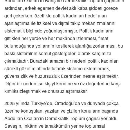
Abdullah Öcalan’ın Barış ve Demokratik Toplum çağrısının
ardından, erkek egemen devlet aklı kaba şiddeti görece
geri çekerken; özellikle politik kadınları hedef alan
ajanlaştırma ile fiziksel ve dijital takip mekanizmalarını
sistematik biçimde yoğunlaştırmıştır. Politik kadınların
gittikleri her yerde ve her mekânda izlenmesi, fırsat
bulunduğunda yollarının kesilerek ajanlığa zorlanması, bu
baskı sisteminin somut göstergeleri olarak karşımıza
çıkmaktadır. Buradaki amacın bir nedeni politik kadınları
sürekli gözetim altında tutarak sisteme eklemlemek,
güvensizlik ve huzursuzluk üzerinden nesneleştirmektir.
Diğer bir neden ise kişiyi kendine ve öz değerlerine karşı
kimliksizleştirmek ve onursuzlaştırmaktır.
2025 yılında Türkiye’de, Ortadoğu’da ve dünyada çokça
üzerine konuşulan, yazılan ve çizilen konuların başında
Abdullah Öcalan’ın Demokratik Toplum çağrısı yer aldı.
Savaşın, inkârın ve tahakkümün yerine toplumsal