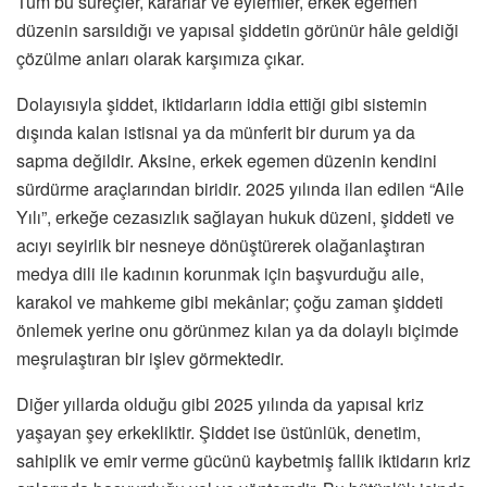
Tüm bu süreçler, kararlar ve eylemler, erkek egemen
düzenin sarsıldığı ve yapısal şiddetin görünür hâle geldiği
çözülme anları olarak karşımıza çıkar.
Dolayısıyla şiddet, iktidarların iddia ettiği gibi sistemin
dışında kalan istisnai ya da münferit bir durum ya da
sapma değildir. Aksine, erkek egemen düzenin kendini
sürdürme araçlarından biridir. 2025 yılında ilan edilen “Aile
Yılı”, erkeğe cezasızlık sağlayan hukuk düzeni, şiddeti ve
acıyı seyirlik bir nesneye dönüştürerek olağanlaştıran
medya dili ile kadının korunmak için başvurduğu aile,
karakol ve mahkeme gibi mekânlar; çoğu zaman şiddeti
önlemek yerine onu görünmez kılan ya da dolaylı biçimde
meşrulaştıran bir işlev görmektedir.
Diğer yıllarda olduğu gibi 2025 yılında da yapısal kriz
yaşayan şey erkekliktir. Şiddet ise üstünlük, denetim,
sahiplik ve emir verme gücünü kaybetmiş fallik iktidarın kriz