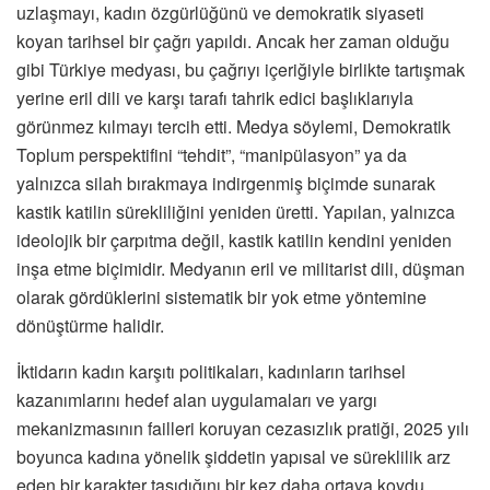
uzlaşmayı, kadın özgürlüğünü ve demokratik siyaseti
koyan tarihsel bir çağrı yapıldı. Ancak her zaman olduğu
gibi Türkiye medyası, bu çağrıyı içeriğiyle birlikte tartışmak
yerine eril dili ve karşı tarafı tahrik edici başlıklarıyla
görünmez kılmayı tercih etti. Medya söylemi, Demokratik
Toplum perspektifini “tehdit”, “manipülasyon” ya da
yalnızca silah bırakmaya indirgenmiş biçimde sunarak
kastik katilin sürekliliğini yeniden üretti. Yapılan, yalnızca
ideolojik bir çarpıtma değil, kastik katilin kendini yeniden
inşa etme biçimidir. Medyanın eril ve militarist dili, düşman
olarak gördüklerini sistematik bir yok etme yöntemine
dönüştürme halidir.
İktidarın kadın karşıtı politikaları, kadınların tarihsel
kazanımlarını hedef alan uygulamaları ve yargı
mekanizmasının failleri koruyan cezasızlık pratiği, 2025 yılı
boyunca kadına yönelik şiddetin yapısal ve süreklilik arz
eden bir karakter taşıdığını bir kez daha ortaya koydu.