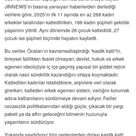
JINNEWS’in basına yansıyan haberlerden derlediği
verilere göre, 2025’in ilk 11 ayında en az 268 kadın
erkekler tarafından katledilirken, 186 kadın şüpheli şekilde
yaşamını yitirdi. Aynı dönemde 28 çocuk katledildi, 27
çocuk ise şüpheli biçimde hayatını kaybetti.
Bu veriler, Öcalan’ın kavramsallaştırdığı “kastik katil”in,
bireysel faillikten ibaret olmayan; devlet, hukuk ve erkek
egemen ideolojiyle iç içe geçmiş yapısal bir şiddet rejimi
olarak nasıl süreklilik kazandığını ortaya koymaktadır.
Katledilen kadınlar istatistiklere, arşivlere veri olarak
girerken; katleden erkek egemen sistem, varlığını korumak
adına katliamlarını sürdürmeye devam ediyor. Failler
cezasızlık politikalarından aldığı güçle, çıkacak bir yargı
paketi ya da affın geleceğini bilmenin huzuruyla
yaşamlarını sürdürüyor.
Yukarıda saydığımız tüm nedenlerden dolayı kastik katil,