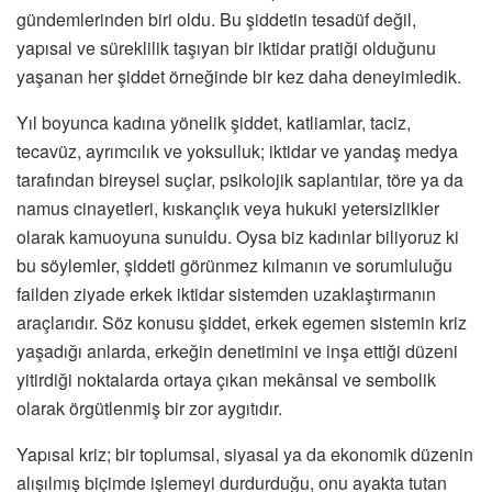
gündemlerinden biri oldu. Bu şiddetin tesadüf değil,
yapısal ve süreklilik taşıyan bir iktidar pratiği olduğunu
yaşanan her şiddet örneğinde bir kez daha deneyimledik.
Yıl boyunca kadına yönelik şiddet, katliamlar, taciz,
tecavüz, ayrımcılık ve yoksulluk; iktidar ve yandaş medya
tarafından bireysel suçlar, psikolojik saplantılar, töre ya da
namus cinayetleri, kıskançlık veya hukuki yetersizlikler
olarak kamuoyuna sunuldu. Oysa biz kadınlar biliyoruz ki
bu söylemler, şiddeti görünmez kılmanın ve sorumluluğu
failden ziyade erkek iktidar sistemden uzaklaştırmanın
araçlarıdır. Söz konusu şiddet, erkek egemen sistemin kriz
yaşadığı anlarda, erkeğin denetimini ve inşa ettiği düzeni
yitirdiği noktalarda ortaya çıkan mekânsal ve sembolik
olarak örgütlenmiş bir zor aygıtıdır.
Yapısal kriz; bir toplumsal, siyasal ya da ekonomik düzenin
alışılmış biçimde işlemeyi durdurduğu, onu ayakta tutan