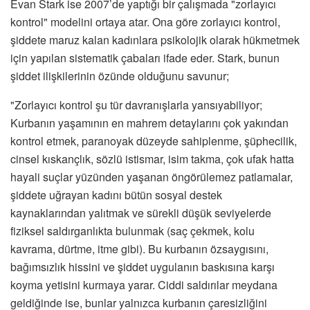
Evan Stark ise 2007’de yaptığı bir çalışmada "zorlayıcı
kontrol" modelini ortaya atar. Ona göre zorlayıcı kontrol,
şiddete maruz kalan kadınlara psikolojik olarak hükmetmek
için yapılan sistematik çabaları ifade eder. Stark, bunun
şiddet ilişkilerinin özünde olduğunu savunur;
"Zorlayıcı kontrol şu tür davranışlarla yansıyabiliyor;
Kurbanın yaşamının en mahrem detaylarını çok yakından
kontrol etmek, paranoyak düzeyde sahiplenme, şüphecilik,
cinsel kıskançlık, sözlü istismar, isim takma, çok ufak hatta
hayali suçlar yüzünden yaşanan öngörülemez patlamalar,
şiddete uğrayan kadını bütün sosyal destek
kaynaklarından yalıtmak ve sürekli düşük seviyelerde
fiziksel saldırganlıkta bulunmak (saç çekmek, kolu
kavrama, dürtme, itme gibi). Bu kurbanın özsaygısını,
bağımsızlık hissini ve şiddet uygulanın baskısına karşı
koyma yetisini kurmaya yarar. Ciddi saldırılar meydana
geldiğinde ise, bunlar yalnızca kurbanın çaresizliğini