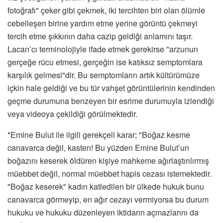
fotoğrafı" çeker gibi çekmek, iki tercihten biri olan ölümle
cebelleşen birine yardım etme yerine görüntü çekmeyi
tercih etme şıkkının daha cazip geldiği anlamını taşır.
Lacan’cı terminolojiyle ifade etmek gerekirse "arzunun
gerçeğe rücu etmesi, gerçeğin ise katıksız semptomlara
karşılık gelmesi"dir. Bu semptomların artık kültürümüze
içkin hale geldiği ve bu tür vahşet görüntülerinin kendinden
geçme durumuna benzeyen bir esrime durumuyla izlendiği
veya videoya çekildiği görülmektedir.
*Emine Bulut ile ilgili gerekçeli karar; "Boğaz kesme
canavarca değil, kasten! Bu yüzden Emine Bulut’un
boğazını keserek öldüren kişiye mahkeme ağırlaştırılırmış
müebbet değil, normal müebbet hapis cezası istemektedir.
"Boğaz keserek" kadın katledilen bir ülkede hukuk bunu
canavarca görmeyip, en ağır cezayı vermiyorsa bu durum
hukuku ve hukuku düzenleyen iktidarın açmazlarını da