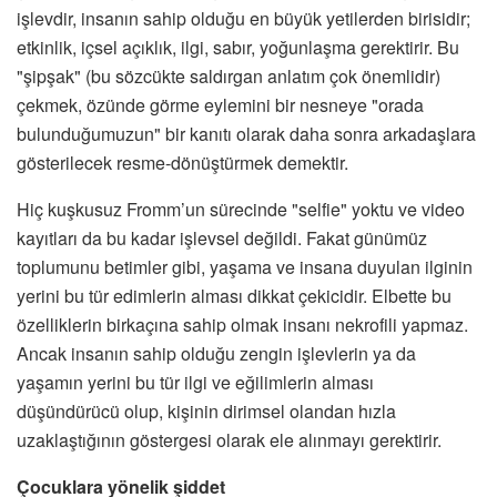
işlevdir, insanın sahip olduğu en büyük yetilerden birisidir;
etkinlik, içsel açıklık, ilgi, sabır, yoğunlaşma gerektirir. Bu
"şipşak" (bu sözcükte saldırgan anlatım çok önemlidir)
çekmek, özünde görme eylemini bir nesneye "orada
bulunduğumuzun" bir kanıtı olarak daha sonra arkadaşlara
gösterilecek resme-dönüştürmek demektir.
Hiç kuşkusuz Fromm’un sürecinde "selfie" yoktu ve video
kayıtları da bu kadar işlevsel değildi. Fakat günümüz
toplumunu betimler gibi, yaşama ve insana duyulan ilginin
yerini bu tür edimlerin alması dikkat çekicidir. Elbette bu
özelliklerin birkaçına sahip olmak insanı nekrofili yapmaz.
Ancak insanın sahip olduğu zengin işlevlerin ya da
yaşamın yerini bu tür ilgi ve eğilimlerin alması
düşündürücü olup, kişinin dirimsel olandan hızla
uzaklaştığının göstergesi olarak ele alınmayı gerektirir.
Çocuklara yönelik şiddet