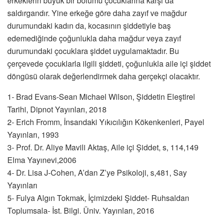
erkeklerin büyük bir bölümü çocuklarına karşı da
saldırgandır. Yine erkeğe göre daha zayıf ve mağdur
durumundaki kadın da, kocasının şiddetiyle baş
edemediğinde çoğunlukla daha mağdur veya zayıf
durumundaki çocuklara şiddet uygulamaktadır. Bu
çerçevede çocuklarla ilgili şiddeti, çoğunlukla aile içi şiddet
döngüsü olarak değerlendirmek daha gerçekçi olacaktır.
1- Brad Evans-Sean Michael Wilson, Şiddetin Eleştirel
Tarihi, Dipnot Yayınları, 2018
2- Erich Fromm, İnsandaki Yıkıcılığın Kökenkenleri, Payel
Yayınları, 1993
3- Prof. Dr. Aliye Mavili Aktaş, Aile içi Şiddet, s, 114,149
Elma Yayınevi,2006
4- Dr. Lisa J-Cohen, A’dan Z’ye Psikoloji, s,481, Say
Yayınları
5- Fulya Algın Tokmak, İçimizdeki Şiddet- Ruhsaldan
Toplumsala- İst. Bilgi. Üniv. Yayınları, 2016