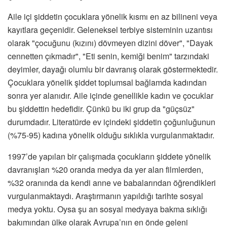
Aile içi şiddetin çocuklara yönelik kısmı en az bilineni veya
kayıtlara geçenidir. Geleneksel terbiye sisteminin uzantısı
olarak "çocuğunu (kızını) dövmeyen dizini döver", "Dayak
cennetten çıkmadır", "Eti senin, kemiği benim" tarzındaki
deyimler, dayağı olumlu bir davranış olarak göstermektedir.
Çocuklara yönelik şiddet toplumsal bağlamda kadından
sonra yer alanıdır. Aile içinde genellikle kadın ve çocuklar
bu şiddettin hedefidir. Çünkü bu iki grup da "güçsüz"
durumdadır. Literatürde ev içindeki şiddetin çoğunluğunun
(%75-95) kadına yönelik olduğu sıklıkla vurgulanmaktadır.
1997’de yapılan bir çalışmada çocukların şiddete yönelik
davranışları %20 oranda medya da yer alan filmlerden,
%32 oranında da kendi anne ve babalarından öğrendikleri
vurgulanmaktaydı. Araştırmanın yapıldığı tarihte sosyal
medya yoktu. Oysa şu an sosyal medyaya bakma sıklığı
bakımından ülke olarak Avrupa’nın en önde geleni