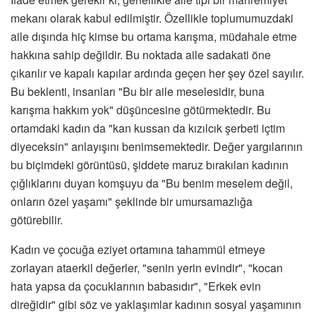
mekanı olarak kabul edilmiştir. Özellikle toplumumuzdaki
aile dışında hiç kimse bu ortama karışma, müdahale etme
hakkına sahip değildir. Bu noktada aile sadakati öne
çıkarılır ve kapalı kapılar ardında geçen her şey özel sayılır.
Bu beklenti, insanları "Bu bir aile meselesidir, buna
karışma hakkım yok" düşüncesine götürmektedir. Bu
ortamdaki kadın da "kan kussan da kızılcık şerbeti içtim
diyeceksin" anlayışını benimsemektedir. Değer yargılarının
bu biçimdeki görüntüsü, şiddete maruz bırakılan kadının
çığlıklarını duyan komşuyu da "Bu benim meselem değil,
onların özel yaşamı" şeklinde bir umursamazlığa
götürebilir.
Kadın ve çocuğa eziyet ortamına tahammül etmeye
zorlayan ataerkil değerler, "senin yerin evindir", "kocan
hata yapsa da çocuklarının babasıdır", "Erkek evin
direğidir" gibi söz ve yaklaşımlar kadının sosyal yaşamının