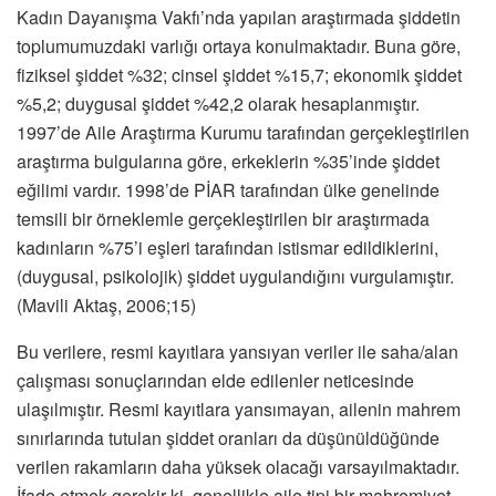
Kadın Dayanışma Vakfı’nda yapılan araştırmada şiddetin
toplumumuzdaki varlığı ortaya konulmaktadır. Buna göre,
fiziksel şiddet %32; cinsel şiddet %15,7; ekonomik şiddet
%5,2; duygusal şiddet %42,2 olarak hesaplanmıştır.
1997’de Aile Araştırma Kurumu tarafından gerçekleştirilen
araştırma bulgularına göre, erkeklerin %35’inde şiddet
eğilimi vardır. 1998’de PİAR tarafından ülke genelinde
temsili bir örneklemle gerçekleştirilen bir araştırmada
kadınların %75’i eşleri tarafından istismar edildiklerini,
(duygusal, psikolojik) şiddet uygulandığını vurgulamıştır.
(Mavili Aktaş, 2006;15)
Bu verilere, resmi kayıtlara yansıyan veriler ile saha/alan
çalışması sonuçlarından elde edilenler neticesinde
ulaşılmıştır. Resmi kayıtlara yansımayan, ailenin mahrem
sınırlarında tutulan şiddet oranları da düşünüldüğünde
verilen rakamların daha yüksek olacağı varsayılmaktadır.
İfade etmek gerekir ki, genellikle aile tipi bir mahremiyet