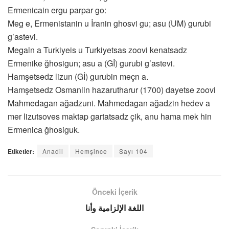
Ermenicain ergu parpar go:
Meg e, Ermenistanin u İranin ghosvi gu; asu (UM) gurubi
g’astevi.
Megaln a Turkiyeis u Turkiyetsas zoovi kenatsadz
Ermenike ğhosigun; asu a (Gİ) gurubi g’astevi.
Hamşetsedz lizun (Gİ) gurubin meçn a.
Hamşetsedz Osmanlin hazarutharur (1700) dayetse zoovi
Mahmedagan ağadzuni. Mahmedagan ağadzin hedev a
mer lizutsoves maktap gartatsadz çik, anu hama mek hin
Ermenica ğhosiguk.
Etiketler:
Anadil
Hemşince
Sayı 104
Önceki İçerik
اللغة الإلزامية وأنا