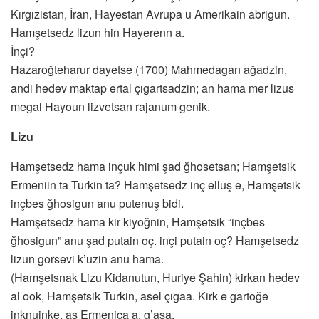
Kırgızistan, İran, Hayestan Avrupa u Amerikain abrigun.
Hamşetsedz lizun hin Hayerenn a.
İnçi?
Hazaroğteharur dayetse (1700) Mahmedagan ağadzin,
andi hedev maktap ertal çıgartsadzin; an hama mer lizus
megal Hayoun lizvetsan rajanum genik.
Lizu
Hamşetsedz hama inçuk himi şad ğhosetsan; Hamşetsik
Ermeniin ta Turkin ta? Hamşetsedz inç elluş e, Hamşetsik
inçbes ğhosigun anu putenuş bidi.
Hamşetsedz hama kir kiyoğnin, Hamşetsik “inçbes
ğhosigun” anu şad putain oç. inçi putain oç? Hamşetsedz
lizun gorsevi k’uzin anu hama.
(Hamşetsnak Lizu Kidanutun, Huriye Şahin) kirkan hedev
al ook, Hamşetsik Turkin, asel çıgaa. Kirk e gartoğe
inknuinke, as Ermenica a, g’asa.