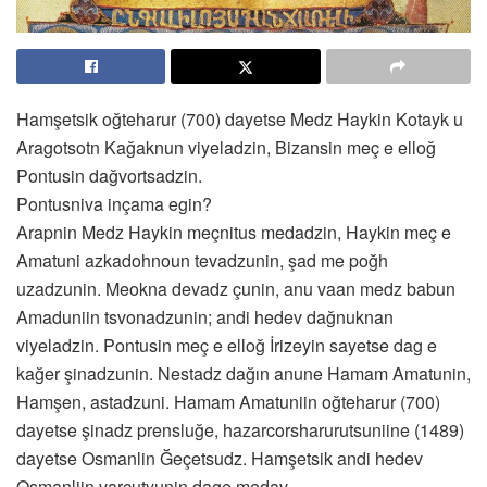
Hamşetsik oğteharur (700) dayetse Medz Haykin Kotayk u
Aragotsotn Kağaknun viyeladzin, Bizansin meç e elloğ
Pontusin dağvortsadzin.
Pontusniva inçama egin?
Arapnin Medz Haykin meçnitus medadzin, Haykin meç e
Amatuni azkadohnoun tevadzunin, şad me poğh
uzadzunin. Meokna devadz çunin, anu vaan medz babun
Amaduniin tsvonadzunin; andi hedev dağnuknan
viyeladzin. Pontusin meç e elloğ İrizeyin sayetse dag e
kağer şinadzunin. Nestadz dağın anune Hamam Amatunin,
Hamşen, astadzuni. Hamam Amatuniin oğteharur (700)
dayetse şinadz prensluğe, hazarcorsharurutsuniine (1489)
dayetse Osmanlin Ğeçetsudz. Hamşetsik andi hedev
Osmanliin varçutyunin dage medav.