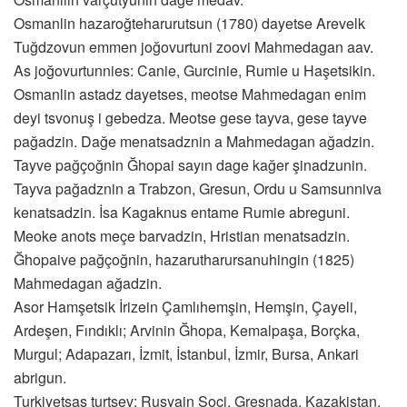
Osmanlin hazaroğteharurutsun (1780) dayetse Arevelk
Tuğdzovun emmen joğovurtuni zoovi Mahmedagan aav.
As joğovurtunnies: Canie, Gurcinie, Rumie u Haşetsikin.
Osmanlin astadz dayetses, meotse Mahmedagan enim
deyi tsvonuş i gebedza. Meotse gese tayva, gese tayve
pağadzin. Dağe menatsadznin a Mahmedagan ağadzin.
Tayve pağçoğnin Ğhopai sayın dage kağer şinadzunin.
Tayva pağadznin a Trabzon, Gresun, Ordu u Samsunniva
kenatsadzin. İsa Kagaknus entame Rumie abreguni.
Meoke anots meçe barvadzin, Hristian menatsadzin.
Ğhopaive pağçoğnin, hazarutharursanuhingin (1825)
Mahmedagan ağadzin.
Asor Hamşetsik İrizein Çamlıhemşin, Hemşin, Çayeli,
Ardeşen, Fındıklı; Arvinin Ğhopa, Kemalpaşa, Borçka,
Murgul; Adapazarı, İzmit, İstanbul, İzmir, Bursa, Ankari
abrigun.
Turkiyetsas turtsev; Rusyain Soçi, Gresnada, Kazakistan,