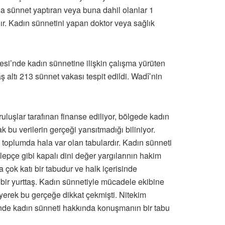
rla sünnet yaptıran veya buna dahil olanlar 1
ır. Kadın sünnetini yapan doktor veya sağlık
gesi’nde kadın sünnetine ilişkin çalışma yürüten
altı 213 sünnet vakası tespit edildi. Wadî’nin
luşlar tarafınan finanse ediliyor, bölgede kadın
 bu verilerin gerçeği yansıtmadığı biliniyor.
 toplumda hala var olan tabulardır. Kadın sünneti
epçe gibi kapalı dini değer yargılarının hakim
çok katı bir tabudur ve halk içerisinde
i bir yurttaş. Kadın sünnetiyle mücadele ekibine
iyerek bu gerçeğe dikkat çekmişti. Nitekim
inde kadın sünneti hakkında konuşmanın bir tabu