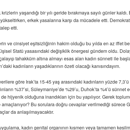
izlerin yaşandığı bir yılı geride bırakmaya sayılı günler kaldı. B
nı yükseltirken, erkek yasalarına karşı da mücadele etti. Demokra
alep etti.
in ve cinsiyet eşitsizliğinin hakim olduğu bu yılda en az iffet bek
Kişisel Statü yasasındaki değişiklik önergesi gündem oldu. Dol
çalayıp tahakküm altına almayı esas alan kadın sünneti ile başla
daki kadınların yaşadıklarının özeti olacağı kanısındayım.
rilere göre Irak’ta 15-45 yaş arasındaki kadınların yüzde 7,3’ü
ınların %37’si, Süleymaniye’de %29’u, Duhok’ta %4’ü sünnet edi
i de hijyenik olduğuna inandıkları için bu yapılıyor. Gerek topl
 amaçlanıyor? Bu sorulara doğru cevaplar verilmediği sürece 
açlar da anlaşılmayacaktır.
ygulama, kadın genital organının kısmen veya tamamen kesilmes