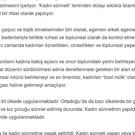
esilmesini içeriyor. “Kadın sünneti” isminden dolayı sıklıkla İsl
ir ritüel olarak yapılıyor.
 en çarpıcı ve trajik örneklerinden biri olarak, egemen erkek eg
bedenleriyle birlikte ruhsal ve toplumsal olarak da kontrol etm
 zamanda kadınları öznellikten, cinsellikten ve toplumsal yaşa
mların kadına bakış açısını ve onun toplumdaki yerini belirleyen
al düzenin sürdürülmesi adına denetlenmesi gereken bir alan ol
umsal rolünü belirlemeyi ve en önemlisi, kadınları “özel mülk” ola
çası haline getirmeyi amaçlıyor.
30 ülkede uygulanmaktadır. Ortadoğu’da da bazı ülkelerde bir 
ve kız çocuğu sünnet edilmiş durumda. Kadın sünnetinin yapıldığ
erde uygulanmaktadır.
ile kadın sünnetine yasak getirildi. Kadın sünneti yapan veya bun