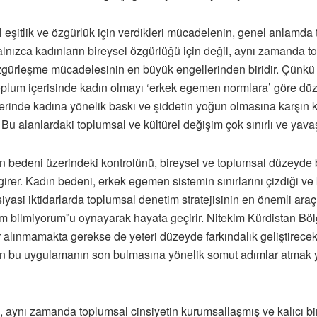
 eşitlik ve özgürlük için verdikleri mücadelenin, genel anlamda
nızca kadınların bireysel özgürlüğü için değil, aynı zamanda t
özgürleşme mücadelesinin en büyük engellerinden biridir. Çünkü 
 toplum içerisinde kadın olmayı ‘erkek egemen normlara’ göre d
lerinde kadına yönelik baskı ve şiddetin yoğun olmasına karşın 
 Bu alanlardaki toplumsal ve kültürel değişim çok sınırlı ve yavaş
 bedeni üzerindeki kontrolünü, bireysel ve toplumsal düzeyde b
 girer. Kadın bedeni, erkek egemen sistemin sınırlarını çizdiği v
siyasi iktidarlarda toplumsal denetim stratejisinin en önemli ara
 bilmiyorum”u oynayarak hayata geçirir. Nitekim Kürdistan Bö
 alınmamakta gerekse de yeteri düzeyde farkındalık geliştirecek
ı olan bu uygulamanın son bulmasına yönelik somut adımlar atmak
, aynı zamanda toplumsal cinsiyetin kurumsallaşmış ve kalıcı bir