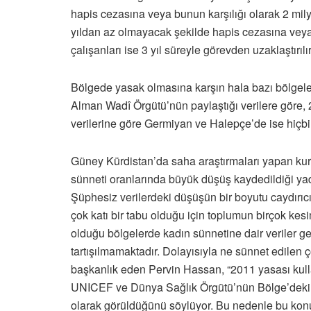
hapis cezasına veya bunun karşılığı olarak 2 milyo
yıldan az olmayacak şekilde hapis cezasına veya 5
çalışanları ise 3 yıl süreyle görevden uzaklaştırılır
Bölgede yasak olmasına karşın hala bazı bölgelerd
Alman Wadî Örgütü’nün paylaştığı verilere göre, 
verilerine göre Germiyan ve Halepçe’de ise hiçbir
Güney Kürdistan’da saha araştırmaları yapan kurul
sünneti oranlarında büyük düşüş kaydedildiği yada 
Şüphesiz verilerdeki düşüşün bir boyutu caydırıc
çok katı bir tabu olduğu için toplumun birçok kes
olduğu bölgelerde kadın sünnetine dair veriler g
tartışılmamaktadır. Dolayısıyla ne sünnet edilen ç
başkanlık eden Pervin Hassan, “2011 yasası kullan
UNICEF ve Dünya Sağlık Örgütü’nün Bölge’deki sa
olarak görüldüğünü söylüyor. Bu nedenle bu konu