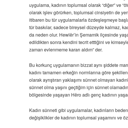
uygulama, kadının toplumsal olarak “diğer” ve “öt
olarak işlev görürken, toplumsal cinsiyetin de y
itibaren bu tür uygulamalarla özdeşleşmeye başl
tür baskılar, sadece bireysel düzeyde kalmaz, kad
da neden olur. Hewlêr’in Şemamik ilçesinde yaşay
edildikten sonra kendini tecrit etttiğini ve kims
zaman evlenmeme kararı aldım” der.
Bu korkunç uygulamanın bizzat aynı şiddete maruz
kadını tamamen erkeğin normlarına göre şekillenen
olarak ayrıştıran yaklaşımı sünnet olmayan kadınla
sünnet olma yaşını geçtiğim için sünnet olamadım
bölgesinde yaşayan Hêro adlı genç kadının yaşadı
Kadın sünneti gibi uygulamalar, kadınların beden
değişiklikler de kadının toplumsal yaşamını ve ö