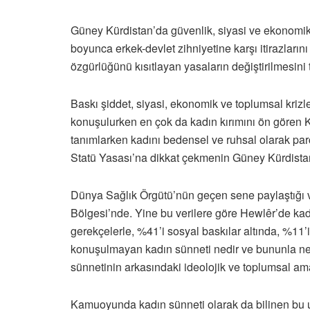
Güney Kürdistan’da güvenlik, siyasi ve ekonomik kr
boyunca erkek-devlet zihniyetine karşı itirazları
özgürlüğünü kısıtlayan yasaların değiştirilmesini t
Baskı şiddet, siyasi, ekonomik ve toplumsal krizler
konuşulurken en çok da kadın kırımını ön gören 
tanımlarken kadını bedensel ve ruhsal olarak par
Statü Yasası’na dikkat çekmenin Güney Kürdistan’
Dünya Sağlık Örgütü’nün geçen sene paylaştığı ve
Bölgesi’nde. Yine bu verilere göre Hewlêr’de kad
gerekçelerle, %41’i sosyal baskılar altında, %11’
konuşulmayan kadın sünneti nedir ve bununla ne
sünnetinin arkasındaki ideolojik ve toplumsal am
Kamuoyunda kadın sünneti olarak da bilinen bu u