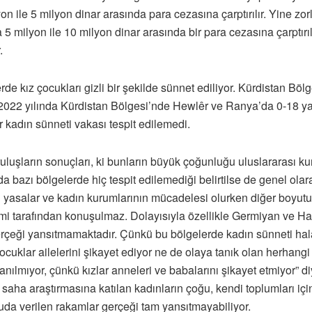
n ile 5 milyon dinar arasında para cezasına çarptırılır. Yine zo
 milyon ile 10 milyon dinar arasında bir para cezasına çarptırıl
.
e kız çocukları gizli bir şekilde sünnet ediliyor. Kürdistan Böl
2022 yılında Kürdistan Bölgesi’nde Hewlêr ve Ranya’da 0-18 yaş 
 kadın sünneti vakası tespit edilemedi.
uşların sonuçları, ki bunların büyük çoğunluğu uluslararası kuru
bazı bölgelerde hiç tespit edilemediği belirtilse de genel olarak
ı yasalar ve kadın kurumlarının mücadelesi olurken diğer boyutu
imi tarafından konuşulmaz. Dolayısıyla özellikle Germiyan ve Hal
erçeği yansıtmamaktadır. Çünkü bu bölgelerde kadın sünneti hala 
ocuklar ailelerini şikayet ediyor ne de olaya tanık olan herhang
ılmıyor, çünkü kızlar anneleri ve babalarını şikayet etmiyor” d
ha araştırmasına katılan kadınların çoğu, kendi toplumları iç
da verilen rakamlar gerçeği tam yansıtmayabiliyor.