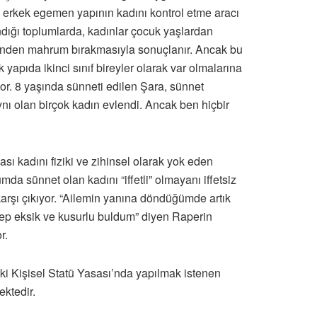
i, erkek egemen yapının kadını kontrol etme aracı
ndığı toplumlarda, kadınlar çocuk yaşlardan
üğünden mahrum bırakmasıyla sonuçlanır. Ancak bu
apıda ikinci sınıf bireyler olarak var olmalarına
or. 8 yaşında sünneti edilen Şara, sünnet
ynı olan birçok kadın evlendi. Ancak ben hiçbir
ı kadını fiziki ve zihinsel olarak yok eden
a sünnet olan kadını “iffetli” olmayanı iffetsiz
 karşı çıkıyor. “Ailemin yanına döndüğümde artık
hep eksik ve kusurlu buldum” diyen Raperin
r.
aki Kişisel Statü Yasası’nda yapılmak istenen
ektedir.