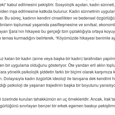
eki” kabul edilmesini pekiştirir. Sosyolojik açıdan, kadın sünnet
eniden inşa edilmesine katkıda bulunur. Kadın sünnetinin uygula
ar. Bu süreç, kadının kendini cinsellikten ve bedensel özgürl
ınların toplumsal yaşamda pasifleşmesine ve sınıfsal, ekonomik y
an Şara’nın hikayesi bu gerçeği tüm çıplaklığıyla ortaya koyuy
eyle temas kurmadığını belirterek, “Köyümüzde hikayesi benimle a
 kalan bir kadın (anne veya başka bir kadın) tarafından yapılmas
 bir uygulama olduğunu gösteriyor. Öte yandan eril aklın toplumd
ra yönelik psikolojik şiddetin farklı bir biçimi olarak karşımıza
. Dolayısıyla kadın özgürlük ideoloji ile tanışana dek kendimi 
ğı psikoloji de yaşanan trajedinin başka bir boyutunu yansıtıyo
i üzerinde kurulan tahakkümün en uç örnekleridir. Ancak, Irak’t
zgürlüğünü sınırlayan benzer bir erkek egemen baskıyı pekiştirm