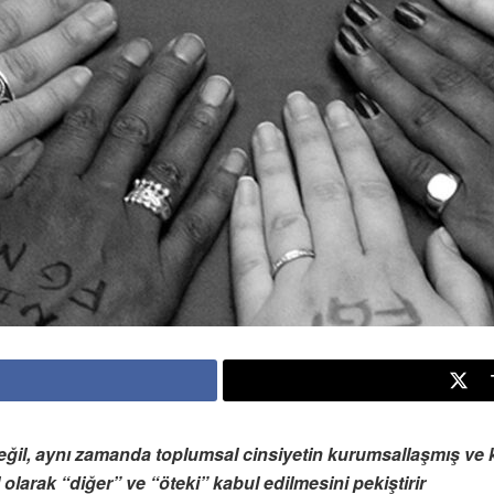
ğil, aynı zamanda toplumsal cinsiyetin kurumsallaşmış ve kal
larak “diğer” ve “öteki” kabul edilmesini pekiştirir