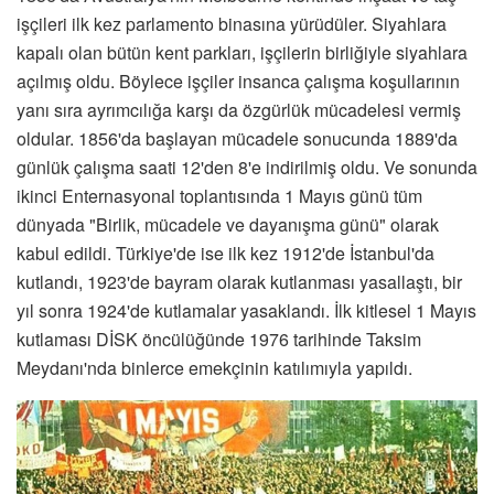
işçileri ilk kez parlamento binasına yürüdüler. Siyahlara
kapalı olan bütün kent parkları, işçilerin birliğiyle siyahlara
açılmış oldu. Böylece işçiler insanca çalışma koşullarının
yanı sıra ayrımcılığa karşı da özgürlük mücadelesi vermiş
oldular. 1856'da başlayan mücadele sonucunda 1889'da
günlük çalışma saati 12'den 8'e indirilmiş oldu. Ve sonunda
ikinci Enternasyonal toplantısında 1 Mayıs günü tüm
dünyada "Birlik, mücadele ve dayanışma günü" olarak
kabul edildi. Türkiye'de ise ilk kez 1912'de İstanbul'da
kutlandı, 1923'de bayram olarak kutlanması yasallaştı, bir
yıl sonra 1924'de kutlamalar yasaklandı. İlk kitlesel 1 Mayıs
kutlaması DİSK öncülüğünde 1976 tarihinde Taksim
Meydanı'nda binlerce emekçinin katılımıyla yapıldı.