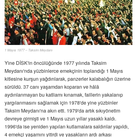
1 Mayıs 1977 – Taksim Meydanı
Yine DİSK'in öncülüğünde 1977 yılında Taksim
Meydanı'nda yüzbinlerce emekçinin toplandığı 1 Mayıs
kitlesine kurşun yağdırılarak, panzerler kalabalığın üzerine
sürüldü. 37 canı yaşamdan koparan ve hâlâ
aydınlanmayan bu katliamı kınamak, faillerin yakalanıp
yargılanmasını sağlamak için 1978'de yine yüzbinler
Taksim Meydanı'na akın etti. 1979'da artık sıkıyönetim
devreye girmişti ve 1 Mayıs uzun yıllar yasaklı kaldı.
1996'da ise yeniden yapılan kutlamalara saldırılar yapıldı,
4 emekçi yaşamını yitirdi ve yasakların ardı arkası