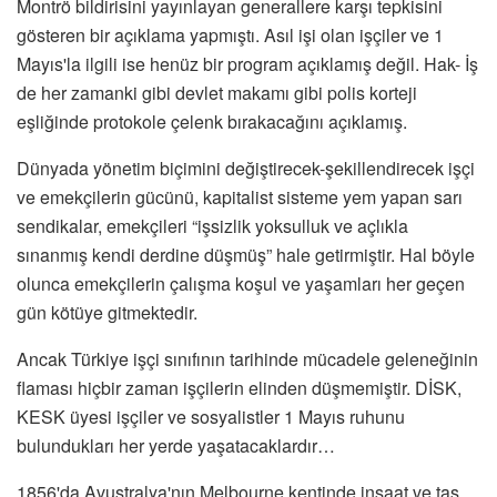
Montrö bildirisini yayınlayan generallere karşı tepkisini
gösteren bir açıklama yapmıştı. Asıl işi olan işçiler ve 1
Mayıs'la ilgili ise henüz bir program açıklamış değil. Hak- İş
de her zamanki gibi devlet makamı gibi polis korteji
eşliğinde protokole çelenk bırakacağını açıklamış.
Dünyada yönetim biçimini değiştirecek-şekillendirecek işçi
ve emekçilerin gücünü, kapitalist sisteme yem yapan sarı
sendikalar, emekçileri “işsizlik yoksulluk ve açlıkla
sınanmış kendi derdine düşmüş” hale getirmiştir. Hal böyle
olunca emekçilerin çalışma koşul ve yaşamları her geçen
gün kötüye gitmektedir.
Ancak Türkiye işçi sınıfının tarihinde mücadele geleneğinin
flaması hiçbir zaman işçilerin elinden düşmemiştir. DİSK,
KESK üyesi işçiler ve sosyalistler 1 Mayıs ruhunu
bulundukları her yerde yaşatacaklardır…
1856'da Avustralya'nın Melbourne kentinde inşaat ve taş