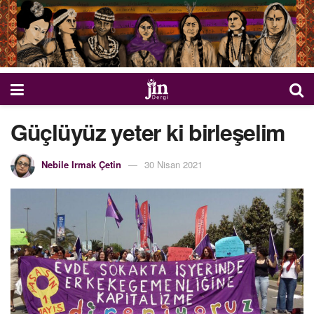
Güçlüyüz yeter ki birleşelim
Nebile Irmak Çetin
30 Nisan 2021