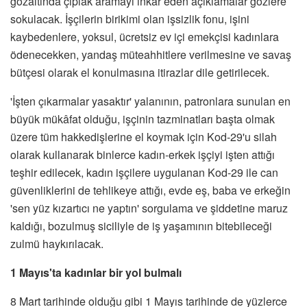
gözaltında çıplak aramayı inkâr eden açıklamalar gözlere
sokulacak. İşçilerin birikimi olan işsizlik fonu, işini
kaybedenlere, yoksul, ücretsiz ev içi emekçisi kadınlara
ödenecekken, yandaş müteahhitlere verilmesine ve savaş
bütçesi olarak el konulmasına itirazlar dile getirilecek.
'İşten çıkarmalar yasaktır' yalanının, patronlara sunulan en
büyük mükâfat olduğu, işçinin tazminatları başta olmak
üzere tüm hakkedişlerine el koymak için Kod-29'u silah
olarak kullanarak binlerce kadın-erkek işçiyi işten attığı
teşhir edilecek, kadın işçilere uygulanan Kod-29 ile can
güvenliklerini de tehlikeye attığı, evde eş, baba ve erkeğin
'sen yüz kızartıcı ne yaptın' sorgulama ve şiddetine maruz
kaldığı, bozulmuş siciliyle de iş yaşamının bitebileceği
zulmü haykırılacak.
1 Mayıs'ta kadınlar bir yol bulmalı
8 Mart tarihinde olduğu gibi 1 Mayıs tarihinde de yüzlerce