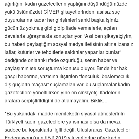
ağırlığını kadın gazetecilerin yaptığını düşündüğümüzde
yükü üstümüzde) CİMER şikayetlerinden, asılsız suç
duyurularına kadar her girişimleri sanki başka işimiz
gücümüz yokmuş gibi gidip ifade vermelerle, açılan
davalarla uğraşmakla sonuçlanıyor. “Asıl ben şikayetçiyim,
bu haberi paylaştığım sosyal medya iletisinin altına izansız
laflar, küfürler ve tehditlerle saldırılar yapanlar bunlar”
dediğinde onlarınki ifade özgürlüğü, senin haber ve
paylaşımın ise soruşturma konusu oluyor. Bir de her hak
gaspı haberine, yazısına iliştirilen “fonculuk, beslemecilik,
dış güçlerin maşası” suçlamaları var, bu suçlamalar kadın
gazetecilere yöneltilirken yine en cinsiyetçi ifadelerin
aralara serpiştirildiğini de atlamayalım. Bıktık…
*Bu yukarıdaki madde memleketin siyasal atmosferinin
Türkiyeli kadın gazetecilere yansıması olsa da mevzu
sadece bu topraklarla ilgili değil. Uluslararası Gazeteciler
Federasyonu’nun (IFJ) 2019 yılı verilerine göre kadın