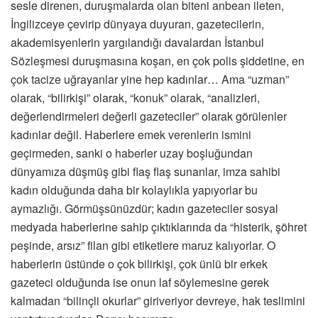
sesle direnen, duruşmalarda olan biteni anbean ileten,
İngilizceye çevirip dünyaya duyuran, gazetecilerin,
akademisyenlerin yargılandığı davalardan İstanbul
Sözleşmesi duruşmasına koşan, en çok polis şiddetine, en
çok tacize uğrayanlar yine hep kadınlar… Ama “uzman”
olarak, “bilirkişi” olarak, “konuk” olarak, “analizleri,
değerlendirmeleri değerli gazeteciler” olarak görülenler
kadınlar değil. Haberlere emek verenlerin ismini
geçirmeden, sanki o haberler uzay boşluğundan
dünyamıza düşmüş gibi flaş flaş sunanlar, imza sahibi
kadın olduğunda daha bir kolaylıkla yapıyorlar bu
aymazlığı. Görmüşsünüzdür; kadın gazeteciler sosyal
medyada haberlerine sahip çıktıklarında da “histerik, şöhret
peşinde, arsız” filan gibi etiketlere maruz kalıyorlar. O
haberlerin üstünde o çok bilirkişi, çok ünlü bir erkek
gazeteci olduğunda ise onun laf söylemesine gerek
kalmadan “bilinçli okurlar” giriveriyor devreye, hak teslimini