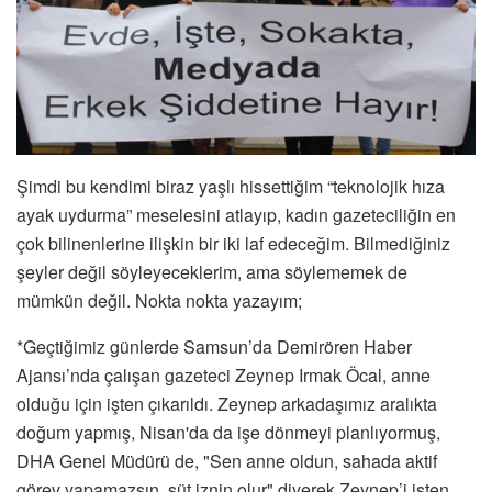
Şimdi bu kendimi biraz yaşlı hissettiğim “teknolojik hıza
ayak uydurma” meselesini atlayıp, kadın gazeteciliğin en
çok bilinenlerine ilişkin bir iki laf edeceğim. Bilmediğiniz
şeyler değil söyleyeceklerim, ama söylememek de
mümkün değil. Nokta nokta yazayım;
*Geçtiğimiz günlerde Samsun’da Demirören Haber
Ajansı’nda çalışan gazeteci Zeynep Irmak Öcal, anne
olduğu için işten çıkarıldı. Zeynep arkadaşımız aralıkta
doğum yapmış, Nisan'da da işe dönmeyi planlıyormuş,
DHA Genel Müdürü de, "Sen anne oldun, sahada aktif
görev yapamazsın, süt iznin olur" diyerek Zeynep’i işten