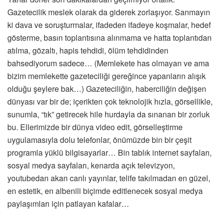
Gazetecilik meslek olarak da giderek zorlaşıyor. Sanmayın
ki dava ve soruşturmalar, ifadeden ifadeye koşmalar, hedef
gösterme, basın toplantısına alınmama ve hatta toplantıdan
atılma, gözaltı, hapis tehdidi, ölüm tehdidinden
bahsediyorum sadece… (Memlekete has olmayan ve ama
bizim memlekette gazeteciliği gereğince yapanların alışık
olduğu şeylere bak…) Gazeteciliğin, haberciliğin değişen
dünyası var bir de; içerikten çok teknolojik hızla, görsellikle,
sunumla, “tık” getirecek hile hurdayla da sınanan bir zorluk
bu. Ellerimizde bir dünya video edit, görselleştirme
uygulamasıyla dolu telefonlar, önümüzde bin bir çeşit
programla yüklü bilgisayarlar… Bin tablık internet sayfaları,
sosyal medya sayfaları, kenarda açık televizyon,
youtubedan akan canlı yayınlar, telife takılmadan en güzel,
en estetik, en albenili biçimde editlenecek sosyal medya
paylaşımları için patlayan kafalar…