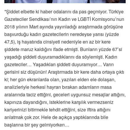
*Şiddet elbette ki haber odalarını da pas geçmiyor. Türkiye
Gazeteciler Sendikası’nın Kadın ve LGBTİ Komisyonu’nun
2018 yılının Mart ayında yayınladığı araştırmada görüşüne
başvurduğu kadın gazetecilerin neredeyse yarısı (yüzde
47,5), iş hayatında cinsiyeti nedeniyle en az bir kere
şiddete maruz kaldığını ifade etmişti. Bunların yüzde 67’si
yaşadığı şiddeti duyuramadıklarını da söylemişti. Kadın
gazeteciler… Yaşadıkları şiddeti duyuramıyor… Varın
gerisini siz düşünün! Araştırmada bir kere daha ortaya çıktı
ki; her gün ekranlarda olan, yazıları elden ele dolaşan,
analizleriyle herkesi hayran bırakan adamların masa
aralarında taciz ettiğini, geceleri uygunsuz mesajlar attığını,
kapınıza dayandığını, isteklerine karşılık vermezseniz
kariyerinizi bitirmekle tehdit ettiğini, size iftira attığını
anlatmak çok zor. Hele de açıkça yaptıklarında bile
başlarına bir şey gelmiyorken…