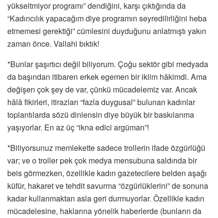
yükseltmiyor programı” dendiğini, karşı çıktığında da
“Kadıncılık yapacağım diye programın seyredilirliğini heba
etmemesi gerektiği” cümlesini duyduğunu anlatmıştı yakın
zaman önce. Vallahi bıktık!
*Bunlar şaşırtıcı değil biliyorum. Çoğu sektör gibi medyada
da başından itibaren erkek egemen bir iklim hâkimdi. Ama
değişen çok şey de var, çünkü mücadelemiz var. Ancak
hâlâ fikirleri, itirazları “fazla duygusal” bulunan kadınlar
toplantılarda sözü dinlensin diye büyük bir baskılanma
yaşıyorlar. En az üç “ikna edici argüman”!
*Biliyorsunuz memlekette sadece trollerin ifade özgürlüğü
var; ve o troller pek çok medya mensubuna saldırıda bir
beis görmezken, özellikle kadın gazetecilere belden aşağı
küfür, hakaret ve tehdit savurma “özgürlüklerini” de sonuna
kadar kullanmaktan asla geri durmuyorlar. Özellikle kadın
mücadelesine, haklarına yönelik haberlerde (bunların da