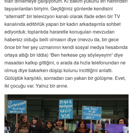
filan dinlemeye çalışıyorum. Ki bakım yükünü en hafifinden
taşıyanlardan biriyim. Geçtiğimiz günlerde kendisini
“alternatif” bir televizyon kanalı olarak ifade eden bir TV
kanalında editörlük yapan bir kadın arkadaşımla sohbet
ediyorduk; toplantıda hararetle konuşulan mevzudan
habersiz olduğu belli olmasın diye (mevzu da, bir gece
önce bir her şey uzmanının kendi sosyal medya hesabında
ortaya attığı bir iddia) “Ben herkese çay söyleyeyim” diye
masadan kalkıp gittiğini, o arada da hızla telefonundan ne
olmuş diye bakarken düşüp kolunu incittiğini anlattı.
Gülüştük karşılıklı, sonradan can yakan bir gülüşme. Evet,
iki çocuğu var. Yalnız bir anne.