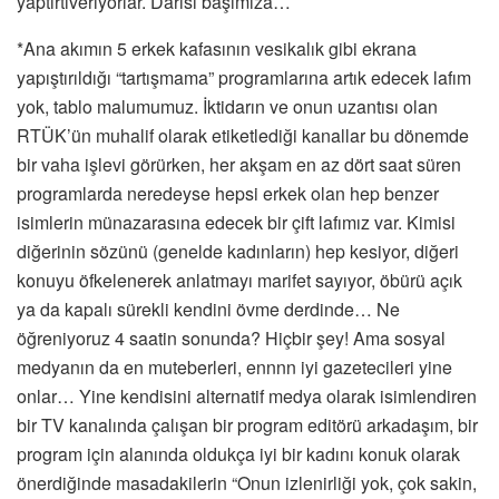
yaptırtıveriyorlar. Darısı başımıza…
*Ana akımın 5 erkek kafasının vesikalık gibi ekrana
yapıştırıldığı “tartışmama” programlarına artık edecek lafım
yok, tablo malumumuz. İktidarın ve onun uzantısı olan
RTÜK’ün muhalif olarak etiketlediği kanallar bu dönemde
bir vaha işlevi görürken, her akşam en az dört saat süren
programlarda neredeyse hepsi erkek olan hep benzer
isimlerin münazarasına edecek bir çift lafımız var. Kimisi
diğerinin sözünü (genelde kadınların) hep kesiyor, diğeri
konuyu öfkelenerek anlatmayı marifet sayıyor, öbürü açık
ya da kapalı sürekli kendini övme derdinde… Ne
öğreniyoruz 4 saatin sonunda? Hiçbir şey! Ama sosyal
medyanın da en muteberleri, ennnn iyi gazetecileri yine
onlar… Yine kendisini alternatif medya olarak isimlendiren
bir TV kanalında çalışan bir program editörü arkadaşım, bir
program için alanında oldukça iyi bir kadını konuk olarak
önerdiğinde masadakilerin “Onun izlenirliği yok, çok sakin,