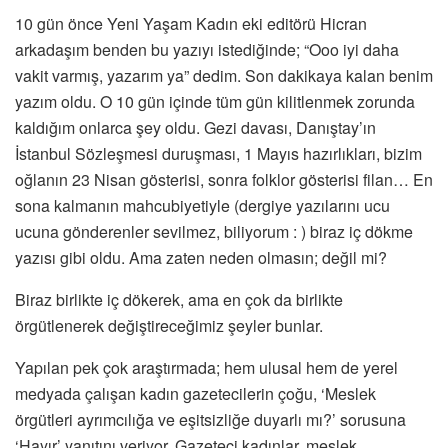
10 gün önce Yeni Yaşam Kadın eki editörü Hicran
arkadaşım benden bu yazıyı istediğinde; “Ooo iyi daha
vakit varmış, yazarım ya” dedim. Son dakikaya kalan benim
yazım oldu. O 10 gün içinde tüm gün kilitlenmek zorunda
kaldığım onlarca şey oldu. Gezi davası, Danıştay’ın
İstanbul Sözleşmesi duruşması, 1 Mayıs hazırlıkları, bizim
oğlanın 23 Nisan gösterisi, sonra folklor gösterisi filan… En
sona kalmanın mahcubiyetiyle (dergiye yazılarını ucu
ucuna gönderenler sevilmez, biliyorum : ) biraz iç dökme
yazısı gibi oldu. Ama zaten neden olmasın; değil mi?
Biraz birlikte iç dökerek, ama en çok da birlikte
örgütlenerek değiştireceğimiz şeyler bunlar.
Yapılan pek çok araştırmada; hem ulusal hem de yerel
medyada çalışan kadın gazetecilerin çoğu, ‘Meslek
örgütleri ayrımcılığa ve eşitsizliğe duyarlı mı?’ sorusuna
‘Hayır’ yanıtını veriyor. Gazeteci kadınlar, meslek