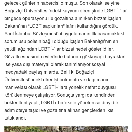
gelecek günlerin habercisi olmuştu. Son olarak ise yine
Boğaziçi Üniversitesi’ndeki kayyum direnişinde LGBTİ+’lar
bir gece operasyonu ile gözaltına alınırken bizzat İçişleri
Bakanı’nın “LGBT sapkınları” lafını kullandığını gördük.
Yani İstanbul Sözleşmesi’ni uygulamanın ilk basamaktaki
sorumlusu polisin bağlı olduğu İçişleri Bakanlığı’nın en
yetkili ağzından LGBTİ+’lar bizzat hedef gösterildiler.
Gözaltı esnasında evlerinde bulunan gökkuşağı bayrakları
ise yasa dışı materyal olarak tanımlanıyor sosyal
medyadaki paylaşımlarda. Belli ki Boğaziçi
Üniversitesi’ndeki direnişi bölmenin ve dağıtmanın
manivelası olarak LGBTİ+’lara yönelik nefret duygusu
körüklenmeye çalışılıyor. Sonuçta yargı da kendinden
beklenileni yaptı, LGBTİ+ harekete yönelen saldırıyı bir
adım öteye taşıdı ve gözaltına alınan gençlerden ikisi
tutuklandı.