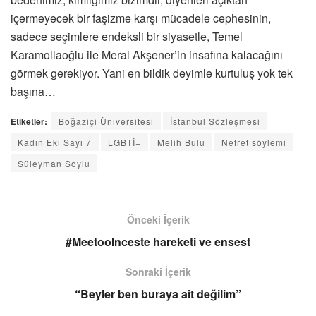
içermeyecek bir faşizme karşı mücadele cephesinin,
sadece seçimlere endeksli bir siyasetle, Temel
Karamollaoğlu ile Meral Akşener’in insafına kalacağını
görmek gerekiyor. Yani en bildik deyimle kurtuluş yok tek
başına…
Etiketler:
Boğaziçi Üniversitesi
İstanbul Sözleşmesi
Kadın Eki Sayı 7
LGBTİ+
Melih Bulu
Nefret söylemi
Süleyman Soylu
Önceki İçerik
#MeetooInceste hareketi ve ensest
Sonraki İçerik
“Beyler ben buraya ait değilim”