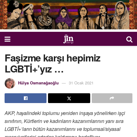
Faşizme karşı hepimiz
LGBTİ+’yız …
Hülya Osmanağaoğlu
31 Ocak 2021
AKP, hayalindeki toplumu yeniden inşaya yönelirken işçi
sınıfının, Kürtlerin ve kadınların kazanımlarının yanı sıra
LGBTİ+’ların bütün kazanımlarını ve toplumsal/siyasal
meşruiyetlerini ortadan kaldırmayı hedefliyor