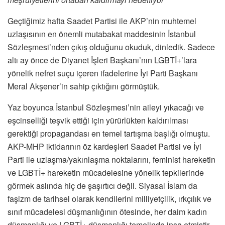
Geçtiğimiz hafta Saadet Partisi ile AKP’nin muhtemel
uzlaşısının en önemli mutabakat maddesinin İstanbul
Sözleşmesi’nden çıkış olduğunu okuduk, dinledik. Sadece
altı ay önce de Diyanet İşleri Başkanı’nın LGBTİ+’lara
yönelik nefret suçu içeren ifadelerine İyi Parti Başkanı
Meral Akşener’in sahip çıktığını görmüştük.
Yaz boyunca İstanbul Sözleşmesi’nin aileyi yıkacağı ve
eşcinselliği teşvik ettiği için yürürlükten kaldırılması
gerektiği propagandası en temel tartışma başlığı olmuştu.
AKP-MHP iktidarının öz kardeşleri Saadet Partisi ve İyi
Parti ile uzlaşma/yakınlaşma noktalarını, feminist hareketin
ve LGBTİ+ hareketin mücadelesine yönelik tepkilerinde
görmek aslında hiç de şaşırtıcı değil. Siyasal İslam da
faşizm de tarihsel olarak kendilerini milliyetçilik, ırkçılık ve
sınıf mücadelesi düşmanlığının ötesinde, her daim kadın
düşmanlığı ve LGBTİ+ düşmanlığı temelinde inşa etmiştir.