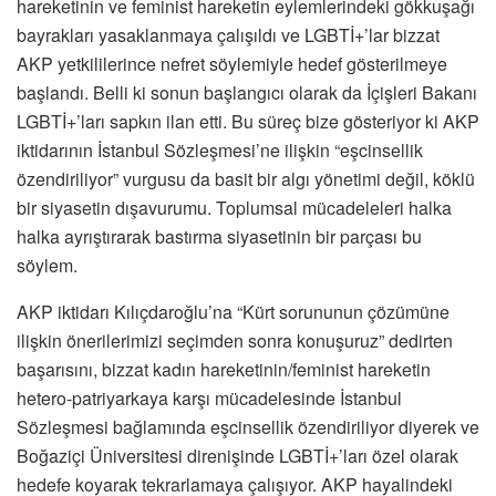
hareketinin ve feminist hareketin eylemlerindeki gökkuşağı
bayrakları yasaklanmaya çalışıldı ve LGBTİ+’lar bizzat
AKP yetkililerince nefret söylemiyle hedef gösterilmeye
başlandı. Belli ki sonun başlangıcı olarak da İçişleri Bakanı
LGBTİ+’ları sapkın ilan etti. Bu süreç bize gösteriyor ki AKP
iktidarının İstanbul Sözleşmesi’ne ilişkin “eşcinsellik
özendiriliyor” vurgusu da basit bir algı yönetimi değil, köklü
bir siyasetin dışavurumu. Toplumsal mücadeleleri halka
halka ayrıştırarak bastırma siyasetinin bir parçası bu
söylem.
AKP iktidarı Kılıçdaroğlu’na “Kürt sorununun çözümüne
ilişkin önerilerimizi seçimden sonra konuşuruz” dedirten
başarısını, bizzat kadın hareketinin/feminist hareketin
hetero-patriyarkaya karşı mücadelesinde İstanbul
Sözleşmesi bağlamında eşcinsellik özendiriliyor diyerek ve
Boğaziçi Üniversitesi direnişinde LGBTİ+’ları özel olarak
hedefe koyarak tekrarlamaya çalışıyor. AKP hayalindeki