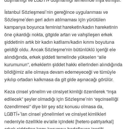
İstanbul Sözleşmesi’nin gereğince uygulanması ve
Sözleşme’den geri adım atılmaması için yürütülen
kampanya boyunca feminist hareketin/kadın hareketinin
öne çıkardığı nokta, gitgide artan ve vahşileşen erkek
şiddetinin artık bir kadın katliamı/kadın kırımı boyutuna
geldiği oldu. Ancak Sözleşme'nin bütünlüklü içeriği ele
alındığında, erkek şiddeti temelinde yükselen “aile
kurumunun”, erkeklerin şiddet hakkı ellerinden alındığında
bildiğimiz aile olmaya devam edemeyeceği ve tümüyle
yıkılıp ortadan kalkmasa da git gide aşınacağı görülür.
Keza cinsel yönelim ve cinsiyet kimliği özenilerek “inşa
edilecek” şeyler olmadığı için Sözleşme’nin “eşcinselliği
özendirmesi” diye bir şey söz konusu olmasa da,
LGBTİ+’ları cinsel yönelimleri ve cinsiyet kimlikleri
nedeniyle özellikle ev/aile içindeki [hetero-patriyarkal]
erkek şiddetine karşı korumayı hedefleyen içeriği,