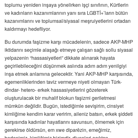
toplumu yeniden inşaya yönelirken işçi sınıfının, Kürtlerin
ve kadınların kazanımlarının yanı sıra LGBTİ+’ların bütün
kazanımlarını ve toplumsal/siyasal meşruiyetlerini ortadan
kaldırmayı hedefliyor.
Bu durumda faşizme karşı mücadelenin, sadece AKP-MHP
iktidarını seçimle alaşağı etmeye çalışan sağlı sollu siyasal
yelpazenin “hassasiyetleri” dikkate alınarak hayata
geçirilebileceğini düşünmek aslında adım adım yenilgiyi
inşa etmek anlamına gelecektir. Yani AKP-MHP karşısında,
egemenliklerinden taviz vermeye niyeti olmayan Türk-
dindar- hetero- erkek hassasiyetlerini gözeterek
oluşturulacak bir muhalif blokun faşizmi geriletmesi
mümkün değildir. Bugün, istediğimle sevişirim, cinsiyet
kimliğime kendim karar veririm, aileniz batsın, erkek şiddeti
karşısında kadınlar hayatlarını savunsun, ölmemek için
gerekirse öldürsün, em xwe diparêzin, emeğimiz,
bedenimiz, kimliğimiz bizimdir, diyenleri açıktan