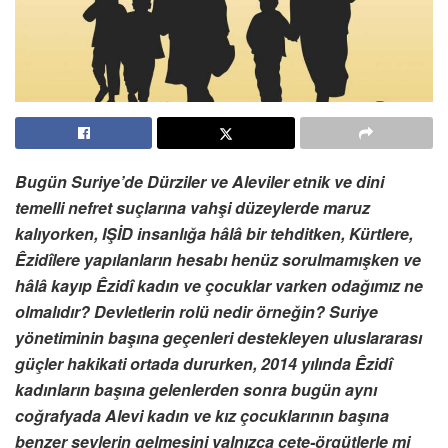
Bugün Suriye’de Dürziler ve Aleviler etnik ve dini
temelli nefret suçlarına vahşi düzeylerde maruz
kalıyorken, IŞİD insanlığa hâlâ bir tehditken, Kürtlere,
Êzidîlere yapılanların hesabı henüz sorulmamışken ve
hâlâ kayıp Êzidî kadın ve çocuklar varken odağımız ne
olmalıdır? Devletlerin rolü nedir örneğin? Suriye
yönetiminin başına geçenleri destekleyen uluslararası
güçler hakikati ortada dururken, 2014 yılında Êzidî
kadınların başına gelenlerden sonra bugün aynı
coğrafyada Alevi kadın ve kız çocuklarının başına
benzer şeylerin gelmesini yalnızca çete-örgütlerle mi