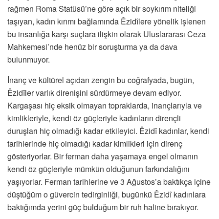
rağmen Roma Statüsü’ne göre açık bir soykırım niteliği
taşıyan, kadın kırımı bağlamında Êzidîlere yönelik işlenen
bu insanlığa karşı suçlara ilişkin olarak Uluslararası Ceza
Mahkemesi’nde henüz bir soruşturma ya da dava
bulunmuyor.
İnanç ve kültürel açıdan zengin bu coğrafyada, bugün,
Êzidîler varlık direnişini sürdürmeye devam ediyor.
Kargaşası hiç eksik olmayan topraklarda, inançlarıyla ve
kimlikleriyle, kendi öz güçleriyle kadınların dirençli
duruşları hiç olmadığı kadar etkileyici. Êzidî kadınlar, kendi
tarihlerinde hiç olmadığı kadar kimlikleri için direnç
gösteriyorlar. Bir ferman daha yaşamaya engel olmanın
kendi öz güçleriyle mümkün olduğunun farkındalığını
yaşıyorlar. Ferman tarihlerine ve 3 Ağustos’a baktıkça içine
düştüğüm o güvercin tedirginliği, bugünkü Êzidî kadınlara
baktığımda yerini güç bulduğum bir ruh haline bırakıyor.