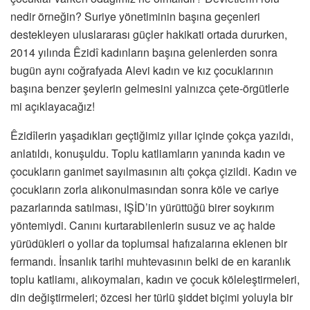
nedir örneğin? Suriye yönetiminin başına geçenleri
destekleyen uluslararası güçler hakikati ortada dururken,
2014 yılında Êzidî kadınların başına gelenlerden sonra
bugün aynı coğrafyada Alevi kadın ve kız çocuklarının
başına benzer şeylerin gelmesini yalnızca çete-örgütlerle
mi açıklayacağız!
Êzidîlerin yaşadıkları geçtiğimiz yıllar içinde çokça yazıldı,
anlatıldı, konuşuldu. Toplu katliamların yanında kadın ve
çocukların ganimet sayılmasının altı çokça çizildi. Kadın ve
çocukların zorla alıkonulmasından sonra köle ve cariye
pazarlarında satılması, IŞİD’in yürüttüğü birer soykırım
yöntemiydi. Canını kurtarabilenlerin susuz ve aç halde
yürüdükleri o yollar da toplumsal hafızalarına eklenen bir
fermandı. İnsanlık tarihi muhtevasının belki de en karanlık
toplu katliamı, alıkoymaları, kadın ve çocuk köleleştirmeleri,
din değiştirmeleri; özcesi her türlü şiddet biçimi yoluyla bir