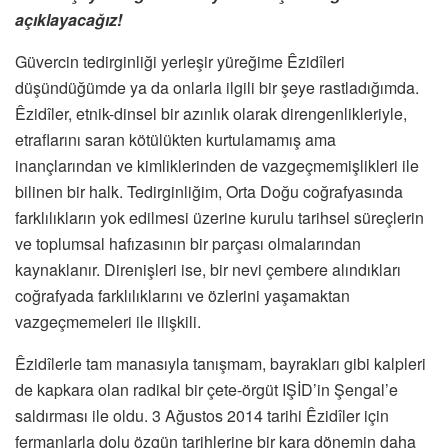
açıklayacağız!
Güvercin tedirginliği yerleşir yüreğime Êzidîleri
düşündüğümde ya da onlarla ilgili bir şeye rastladığımda.
Êzidîler, etnik-dinsel bir azınlık olarak direngenlikleriyle,
etraflarını saran kötülükten kurtulamamış ama
inançlarından ve kimliklerinden de vazgeçmemişlikleri ile
bilinen bir halk. Tedirginliğim, Orta Doğu coğrafyasında
farklılıkların yok edilmesi üzerine kurulu tarihsel süreçlerin
ve toplumsal hafızasının bir parçası olmalarından
kaynaklanır. Direnişleri ise, bir nevi çembere alındıkları
coğrafyada farklılıklarını ve özlerini yaşamaktan
vazgeçmemeleri ile ilişkili.
Êzidîlerle tam manasıyla tanışmam, bayrakları gibi kalpleri
de kapkara olan radikal bir çete-örgüt IŞİD’in Şengal’e
saldırması ile oldu. 3 Ağustos 2014 tarihi Êzidîler için
fermanlarla dolu özgün tarihlerine bir kara dönemin daha