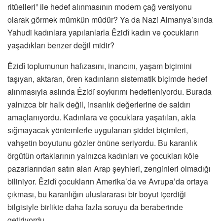
ritüelleri” ile hedef alınmasının modern çağ versiyonu
olarak görmek mümkün müdür? Ya da Nazi Almanya’sında
Yahudi kadınlara yapılanlarla Êzidî kadın ve çocukların
yaşadıkları benzer değil midir?
Êzidî toplumunun hafızasını, inancını, yaşam biçimini
taşıyan, aktaran, ören kadınların sistematik biçimde hedef
alınmasıyla aslında Êzidî soykırımı hedefleniyordu. Burada
yalnızca bir halk değil, insanlık değerlerine de saldırı
amaçlanıyordu. Kadınlara ve çocuklara yaşatılan, akla
sığmayacak yöntemlerle uygulanan şiddet biçimleri,
vahşetin boyutunu gözler önüne seriyordu. Bu karanlık
örgütün ortaklarının yalnızca kadınları ve çocukları köle
pazarlarından satın alan Arap şeyhleri, zenginleri olmadığı
biliniyor. Êzidî çocukların Amerika’da ve Avrupa’da ortaya
çıkması, bu karanlığın uluslararası bir boyut içerdiği
bilgisiyle birlikte daha fazla soruyu da beraberinde
getiriyordu.