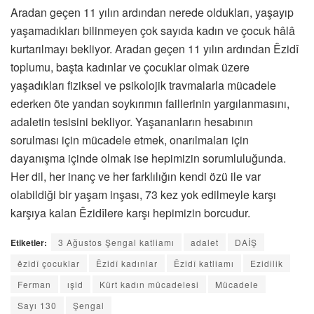
Aradan geçen 11 yılın ardından nerede oldukları, yaşayıp
yaşamadıkları bilinmeyen çok sayıda kadın ve çocuk hâlâ
kurtarılmayı bekliyor. Aradan geçen 11 yılın ardından Êzidî
toplumu, başta kadınlar ve çocuklar olmak üzere
yaşadıkları fiziksel ve psikolojik travmalarla mücadele
ederken öte yandan soykırımın faillerinin yargılanmasını,
adaletin tesisini bekliyor. Yaşananların hesabının
sorulması için mücadele etmek, onarılmaları için
dayanışma içinde olmak ise hepimizin sorumluluğunda.
Her dil, her inanç ve her farklılığın kendi özü ile var
olabildiği bir yaşam inşası, 73 kez yok edilmeyle karşı
karşıya kalan Êzidîlere karşı hepimizin borcudur.
Etiketler:
3 Ağustos Şengal katliamı
adalet
DAİŞ
êzidî çocuklar
Êzidî kadınlar
Êzidî katliamı
Ezidilik
Ferman
ışid
Kürt kadın mücadelesi
Mücadele
Sayı 130
Şengal