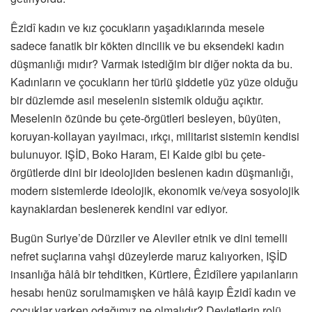
Êzidî kadın ve kız çocukların yaşadıklarında mesele
sadece fanatik bir kökten dincilik ve bu eksendeki kadın
düşmanlığı mıdır? Varmak istediğim bir diğer nokta da bu.
Kadınların ve çocukların her türlü şiddetle yüz yüze olduğu
bir düzlemde asıl meselenin sistemik olduğu açıktır.
Meselenin özünde bu çete-örgütleri besleyen, büyüten,
koruyan-kollayan yayılmacı, ırkçı, militarist sistemin kendisi
bulunuyor. IŞİD, Boko Haram, El Kaide gibi bu çete-
örgütlerde dini bir ideolojiden beslenen kadın düşmanlığı,
modern sistemlerde ideolojik, ekonomik ve/veya sosyolojik
kaynaklardan beslenerek kendini var ediyor.
Bugün Suriye’de Dürziler ve Aleviler etnik ve dini temelli
nefret suçlarına vahşi düzeylerde maruz kalıyorken, IŞİD
insanlığa hâlâ bir tehditken, Kürtlere, Êzidîlere yapılanların
hesabı henüz sorulmamışken ve hâlâ kayıp Êzidî kadın ve
çocuklar varken odağımız ne olmalıdır? Devletlerin rolü