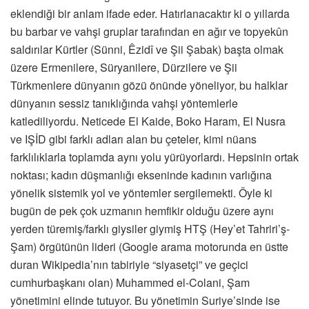
eklendiği bir anlam ifade eder. Hatırlanacaktır ki o yıllarda
bu barbar ve vahşi gruplar tarafından en ağır ve topyekûn
saldırılar Kürtler (Sünni, Êzidî ve Şii Şabak) başta olmak
üzere Ermenilere, Süryanilere, Dürzilere ve Şii
Türkmenlere dünyanın gözü önünde yöneliyor, bu halklar
dünyanın sessiz tanıklığında vahşi yöntemlerle
katlediliyordu. Neticede El Kaide, Boko Haram, El Nusra
ve IŞİD gibi farklı adları alan bu çeteler, kimi nüans
farklılıklarla toplamda aynı yolu yürüyorlardı. Hepsinin ortak
noktası; kadın düşmanlığı ekseninde kadının varlığına
yönelik sistemik yol ve yöntemler sergilemekti. Öyle ki
bugün de pek çok uzmanın hemfikir olduğu üzere aynı
yerden türemiş/farklı giysiler giymiş HTŞ (Hey’et Tahriri’ş-
Şam) örgütünün lideri (Google arama motorunda en üstte
duran Wikipedia’nın tabiriyle “siyasetçi” ve geçici
cumhurbaşkanı olan) Muhammed el-Colani, Şam
yönetimini elinde tutuyor. Bu yönetimin Suriye’sinde ise