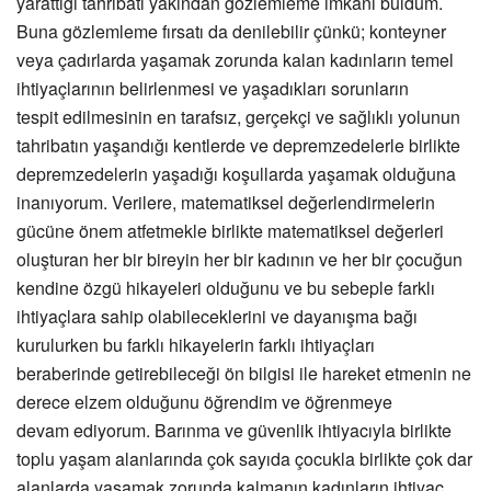
yarattığı tahribatı yakından gözlemleme imkanı buldum.
Buna gözlemleme fırsatı da denilebilir çünkü; konteyner
veya çadırlarda yaşamak zorunda kalan kadınların temel
ihtiyaçlarının belirlenmesi ve yaşadıkları sorunların
tespit edilmesinin en tarafsız, gerçekçi ve sağlıklı yolunun
tahribatın yaşandığı kentlerde ve depremzedelerle birlikte
depremzedelerin yaşadığı koşullarda yaşamak olduğuna
inanıyorum. Verilere, matematiksel
değerlendirmelerin
gücüne önem atfetmekle birlikte matematiksel değerleri
oluşturan her bir bireyin
her bir kadının ve her bir çocuğun
kendine özgü hikayeleri olduğunu ve bu sebeple farklı
ihtiyaçlara sahip olabileceklerini ve dayanışma bağı
kurulurken bu farklı hikayelerin farklı ihtiyaçları
beraberinde getirebileceği ön bilgisi ile hareket etmenin ne
derece elzem olduğunu öğrendim ve öğrenmeye
devam ediyorum. Barınma ve güvenlik ihtiyacıyla birlikte
toplu yaşam alanlarında çok sayıda çocukla birlikte çok dar
alanlarda yaşamak zorunda kalmanın kadınların ihtiyaç