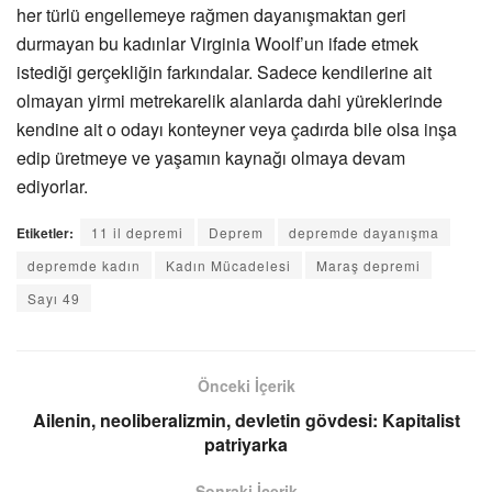
her türlü engellemeye rağmen dayanışmaktan geri
durmayan bu kadınlar Virginia
Woolf’un ifade etmek
istediği gerçekliğin farkındalar. Sadece kendilerine ait
olmayan yirmi metrekarelik alanlarda dahi yüreklerinde
kendine ait o odayı konteyner veya çadırda bile olsa inşa
edip üretmeye ve yaşamın kaynağı olmaya devam
ediyorlar.
Etiketler:
11 il depremi
Deprem
depremde dayanışma
depremde kadın
Kadın Mücadelesi
Maraş depremi
Sayı 49
Önceki İçerik
Ailenin, neoliberalizmin, devletin gövdesi: Kapitalist
patriyarka
Sonraki İçerik