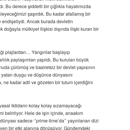
. Bu derece şiddetli bir çığlıkla hayatımızda
leyeceğimizi şaşırdık. Bu kadar afallamış bir
e endişeliydi. Ancak burada devletin
doğayla mülkiyet ilişkisi dışında ilişki kuran bir
iği plajlardan… Yangınlar başlayıp
ılık paylaşımları yapıldı. Bu kurulan büyük
uda çürümüş ve basiretsiz bir devlet yapısının
da yatan duygu ve düşünce dünyasını
, ne kadar adil ve gözeten bir tutum içerdiğini
yasal iktidarın kolay kolay sızamayacağı
mi belirliyor. Hele de işin içinde, anaakım
 dünyası sadece ‘’prime-time’da’’ yayınlanan dizi
irleyen bir etki alanına dönüşüyor. Gündemdeki