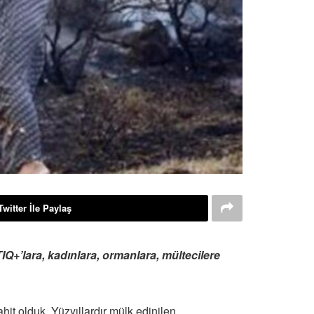
Twitter İle Paylaş
IQ+’lara, kadınlara, ormanlara, mültecilere
it olduk. Yüzyıllardır mülk edinilen,