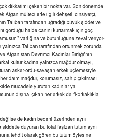
e çok dikkatimi çeken bir nokta var. Son dönemde
 Afgan mültecilerle ilgili dehşetli cinsiyetçi,
ın Taliban tarafından uğradığı büyük şiddet ve
ini gördüğü halde canını kurtarmak için göç
namusun’’ varlığına ve bütünlüğüne zeval veriyor-
ar yalnızca Taliban tarafından örtünmek zorunda
ve Afganistan Devrimci Kadınlar Birliği’nin
rkal kültür kadına yalnızca mağdur olmayı,
luşturan asker-ordu-savaşan erkek üçlemesiyle
ın her daim mağdur, korumasız, sahip çıkılması
ekilde mücadele yürüten kadınlar ya
usunun dışına çıkan her erkek de ‘’korkaklıkla
de değilse de kadın bedeni üzerinden aynı
 şiddetle duyuran bu total faşizan tutum aynı
usuna tehdit olarak gören bu tutum öylesine