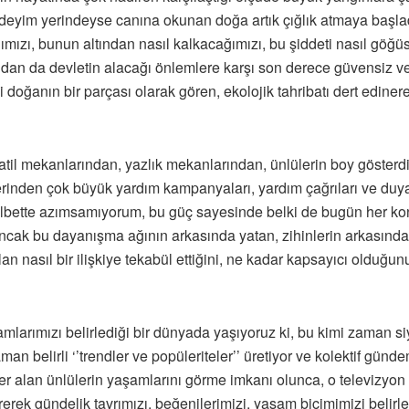
e deyim yerindeyse canına okunan doğa artık çığlık atmaya başladı
ızı, bunun altından nasıl kalkacağımızı, bu şiddeti nasıl göğüs
andan da devletin alacağı önlemlere karşı son derece güvensiz v
oğanın bir parçası olarak gören, ekolojik tahribatı dert edinerek 
atil mekanlarından, yazlık mekanlarından, ünlülerin boy gösterd
inden çok büyük yardım kampanyaları, yardım çağrıları ve duyarl
elbette azımsamıyorum, bu güç sayesinde belki de bugün her kon
 Ancak bu dayanışma ağının arkasında yatan, zihinlerin arkasın
 nasıl bir ilişkiye tekabül ettiğini, ne kadar kapsayıcı olduğunu
arımızı belirlediği bir dünyada yaşıyoruz ki, bu kimi zaman si
an belirli ‘’trendler ve popüleriteler’’ üretiyor ve kolektif günde
yer alan ünlülerin yaşamlarını görme imkanı olunca, o televizyon
 girerek gündelik tavrımızı, beğenilerimizi, yaşam biçimimizi bel