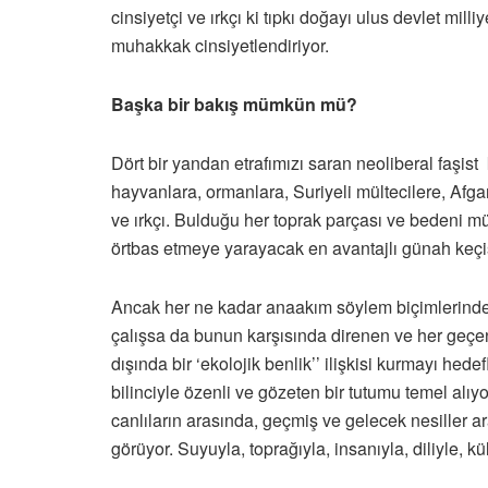
cinsiyetçi ve ırkçı ki tıpkı doğayı ulus devlet mill
muhakkak cinsiyetlendiriyor.
Başka bir bakış mümkün mü?
Dört bir yandan etrafımızı saran neoliberal faşi
hayvanlara, ormanlara, Suriyeli mültecilere, Afgan
ve ırkçı. Bulduğu her toprak parçası ve bedeni mül
örtbas etmeye yarayacak en avantajlı günah keçi
Ancak her ne kadar anaakım söylem biçimlerinde, 
çalışsa da bunun karşısında direnen ve her geçe
dışında bir ‘ekolojik benlik’’ ilişkisi kurmayı h
bilinciyle özenli ve gözeten bir tutumu temel alıyo
canlıların arasında, geçmiş ve gelecek nesiller ar
görüyor. Suyuyla, toprağıyla, insanıyla, diliyle, 