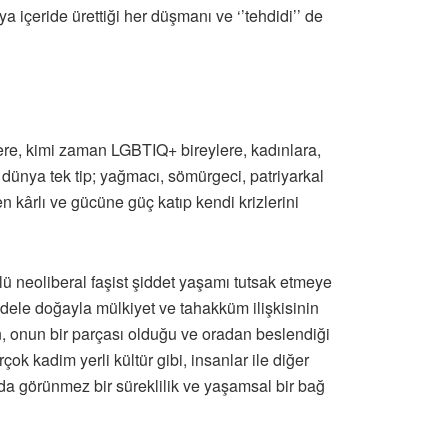
ya içeride ürettiği her düşmanı ve ‘’tehdidi’’ de
lere, kimi zaman LGBTIQ+ bireylere, kadınlara,
 dünya tek tip; yağmacı, sömürgeci, patriyarkal
n kârlı ve gücüne güç katıp kendi krizlerini
ü neoliberal faşist şiddet yaşamı tutsak etmeye
ele doğayla mülkiyet ve tahakküm ilişkisinin
n, onun bir parçası olduğu ve oradan beslendiği
ok kadim yerli kültür gibi, insanlar ile diğer
ında görünmez bir süreklilik ve yaşamsal bir bağ