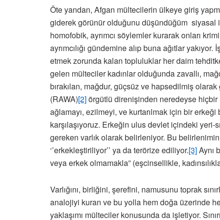
Öte yandan, Afgan mültecilerin ülkeye giriş yapm
giderek görünür olduğunu düşündüğüm siyasal iktida
homofobik, ayrımcı söylemler kurarak onları krim
ayrımcılığı gündemine alıp buna ağıtlar yakıyor. 
etmek zorunda kalan topluluklar her daim tehditke
gelen mülteciler kadınlar olduğunda zavallı, mağ
bırakılan, mağdur, güçsüz ve hapsedilmiş olarak g
(RAWA)
[2]
örgütlü direnişinden neredeyse hiçbir
ağlamayı, ezilmeyi, ve kurtarılmak için bir erkeğ
karşılaşıyoruz. Erkeğin ulus devlet içindeki yeri-
gereken varlık olarak belirleniyor. Bu belirleni
‘’erkekleştiriliyor’’ ya da terörize ediliyor.
[3]
Aynı b
veya erkek olmamakla” (eşcinsellikle, kadınsılıkla
Varlığını, birliğini, şerefini, namusunu toprak s
analojiyi kuran ve bu yolla hem doğa üzerinde he
yaklaşımı mülteciler konusunda da işletiyor. Sını