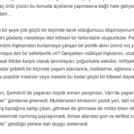
 kaç ünlü yüzün bu konuda açıklama yapmasına bağlı hale geliyor 
 dahi…
e bir şeye çok güçlü bir biçimde tanık olduğumuzu düşünüyoru
ini gösterip meseleye dair kitlesel bir farkındalık oluşturdular. P
ü ilişkisinden kurtarmaya çalışan bir politik aklın ürünü mü yoks
tarmaya dair bir seferberlik mi? Gerçekten mülkiyet ilişkisinin, ulu
sal iktidar karşıtı olarak tanımlayan, çoğunlukla seküler, milliyet
r şiddetli bir biçimde yaşam alanlarına, mülklerine, eğlence ve
popüler insanlar veya mesele bu kadar güçlü bir kitlesel dayan
), Şemdinli’de yaşanan büyük orman yangınları, Van’da yaşanan
er’’ gündeme giremedi. Muhtemelen kimsenin yazlık yeri, tatil me
karış toprağına sahip çıkan, gitmese de görmese de mülkü bilen id
erinde canhıraş paylaşılmadı, kimse alandan şort ve terlikle c
teki’’ gördüğü yerlere dair duygu üretemedi.