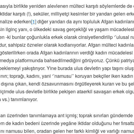
asıyla birlikte yeniden alevlenen mülteci karşıtı söylemlerde d
r karşıtı (!), seküler, milliyetçi kesimler bir yandan gelen erkek
inalize ederken
[1]
diğer yandan da aynı topluluk Afgan kadınların
İşin ilginç yanı, o ülkedeki savaş gerçekliği ve yaşam mücadeles
n -ki bunlar çoğunlukla erkek olarak cinsiyetlendirilip ‘’ulusal 
dur, sahipsiz özneler olarak kodlanıyorlar. Afgan mülteci kadınl
österilirken orada Afgan kadınlarının verdiği kadın mücadelesi 
 medya platformunda bahsedilmediğini görüyoruz. Çünkü patriya
i beklemeyi yakıştırıyor. Yine burada ulus devletin yapı taşını o
sınırı; toprağı, kadını, yani ‘’namusu’’ koruyan bekçiler iken kad
min dışına çıkan, kendi özsavunmasını örgütleyerek kuran ve bu ş
içimde ulus devletle birlikte pekişen ataerkil savaşan erkek olg
 vs.) tanımlanıyor.
ınırları üzerinden tanımlamaya ant içmiş; toprak sınırları gündem
m de kadın bedeni üzerinde yegâne iktidar olduğunu her fırsatta
rını namusu bilen, oradan gelen her farklı kimliği ve varlığı nam