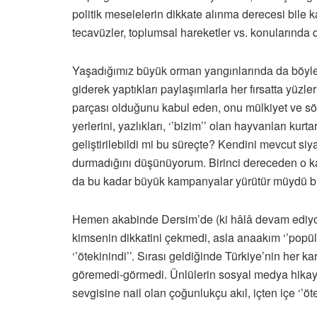
politik meselelerin dikkate alınma derecesi bile
tecavüzler, toplumsal hareketler vs. konularında
Yaşadığımız büyük orman yangınlarında da böyl
giderek yaptıkları paylaşımlarla her fırsatta yüzler
parçası olduğunu kabul eden, onu mülkiyet ve sömür
yerlerini, yazlıkları, ‘’bizim’’ olan hayvanları kur
geliştirilebildi mi bu süreçte? Kendini mevcut siya
durmadığını düşünüyorum. Birinci dereceden o kada
da bu kadar büyük kampanyalar yürütür müydü bu 
Hemen akabinde Dersim’de (ki hâlâ devam ediyor
kimsenin dikkatini çekmedi, asla anaakım ‘’popül
‘’ötekinindi’’. Sırası geldiğinde Türkiye’nin her 
göremedi-görmedi. Ünlülerin sosyal medya hikayel
sevgisine nail olan çoğunlukçu akıl, içten içe ‘’ö