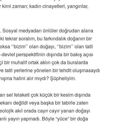
kimi zaman; kadın cinayetleri, yangınlar,
m. Sosyal medyadan ünlüler doğrudan alana
eki tekrar soralım, bu farkındalık doğanın bir
a ‘’bizim’’ olan doğayı, ‘’bizim’’ olan tatil
s-devlet perspektifinin dışında bir bakış açısı
çi bir muhalif ortak aklın çok da buralarda
 tatil yerlerine yönelen bir tehdit oluşmasaydı
ışma halini alır mıydı? Şüpheliyim.
 sel felaketi çok küçük bir kesim dışında
kanı değildi veya başka bir tabirle zaten
eolojik akıl orada cayır cayır yanan doğayı
anlı yayın yapmadı. Böyle “yüce” bir doğa