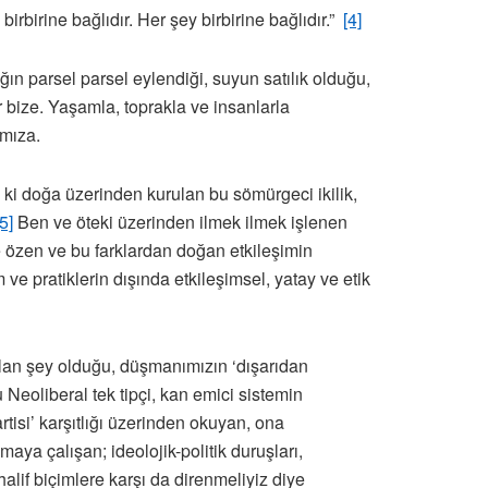
 birbirine bağlıdır. Her şey birbirine bağlıdır.”
[4]
ın parsel parsel eylendiği, suyun satılık olduğu,
r bize. Yaşamla, toprakla ve insanlarla
ımıza.
i doğa üzerinden kurulan bu sömürgeci ikilik,
[5]
Ben ve öteki üzerinden ilmek ilmek işlenen
 ve özen ve bu farklardan doğan etkileşimin
ve pratiklerin dışında etkileşimsel, yatay ve etik
ılan şey olduğu, düşmanımızın ‘dışarıdan
 Neoliberal tek tipçi, kan emici sistemin
rtisi’ karşıtlığı üzerinden okuyan, ona
aya çalışan; ideolojik-politik duruşları,
lif biçimlere karşı da direnmeliyiz diye