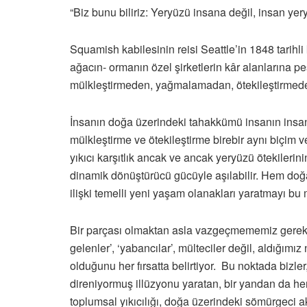
“Biz bunu biliriz: Yeryüzü insana değil, insan yeryü
Squamish kabilesinin reisi Seattle’in 1848 tarihl
ağacın- ormanın özel şirketlerin kâr alanlarına p
mülkleştirmeden, yağmalamadan, ötekileştirmeden
İnsanın doğa üzerindeki tahakkümü insanın insan
mülkleştirme ve ötekileştirme birebir aynı biçim 
yıkıcı karşıtlık ancak ve ancak yeryüzü ötekilerini
dinamik dönüştürücü gücüyle aşılabilir. Hem doğayl
ilişki temelli yeni yaşam olanakları yaratmayı bu
Bir parçası olmaktan asla vazgeçmememiz gereken
gelenler’, ‘yabancılar’, mülteciler değil, aldığım
olduğunu her fırsatta belirtiyor. Bu noktada bizler
direniyormuş illüzyonu yaratan, bir yandan da her 
toplumsal yıkıcılığı, doğa üzerindeki sömürgeci a