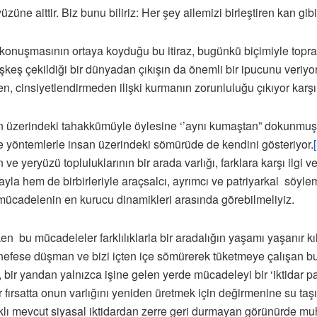
züne aittir. Biz bunu biliriz: Her şey ailemizi birleştiren kan gibi
i konuşmasının ortaya koyduğu bu itiraz, bugünkü biçimiyle toprağ
eşkeş çekildiği bir dünyadan çıkışın da önemli bir ipucunu veriyo
, cinsiyetlendirmeden ilişki kurmanın zorunluluğu çıkıyor karş
 üzerindeki tahakkümüyle öylesine ‘’aynı kumaştan” dokunmuş k
ve yöntemlerle insan üzerindeki sömürüde de kendini gösteriyor.
n ve yeryüzü topluluklarının bir arada varlığı, farklara karşı ilgi
a hem de birbirleriyle araçsalcı, ayrımcı ve patriyarkal söylem 
 mücadelenin en kurucu dinamikleri arasında görebilmeliyiz.
 bu mücadeleler farklılıklarla bir aradalığın yaşamı yaşanır k
ız nefese düşman ve bizi içten içe sömürerek tüketmeye çalışan bu
, bir yandan yalnızca işine gelen yerde mücadeleyi bir ‘iktidar pa
fırsatta onun varlığını yeniden üretmek için değirmenine su taşım
klı mevcut siyasal iktidardan zerre geri durmayan görünürde muha