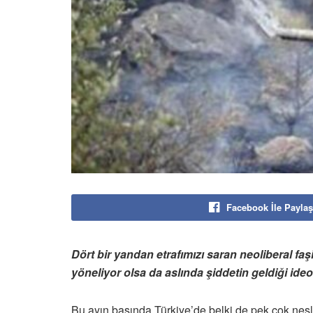
Facebook İle Paylaş
Dört bir yandan etrafımızı saran neoliberal fa
yöneliyor olsa da aslında şiddetin geldiği ideo
Bu ayın başında Türkiye’de belki de pek çok nesli