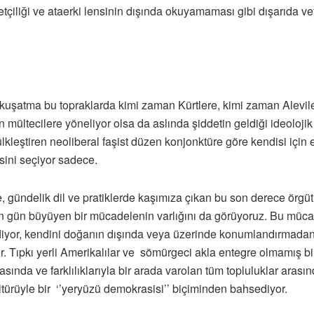
iyetçiliği ve ataerki lensinin dışında okuyamaması gibi dışarıda ve
st kuşatma bu topraklarda kimi zaman Kürtlere, kimi zaman Alevi
 mültecilere yöneliyor olsa da aslında şiddetin geldiği ideolojik
kleştiren neoliberal faşist düzen konjonktüre göre kendisi için e
sini seçiyor sadece.
gündelik dil ve pratiklerde kaşımıza çıkan bu son derece örgütl
n gün büyüyen bir mücadelenin varlığını da görüyoruz. Bu mücad
edefliyor, kendini doğanın dışında veya üzerinde konumlandırmada
r. Tıpkı yerli Amerikalılar ve sömürgeci akla entegre olmamış birç
asında ve farklılıklarıyla bir arada varolan tüm topluluklar aras
kültürüyle bir ‘’yeryüzü demokrasisi’’ biçiminden bahsediyor.