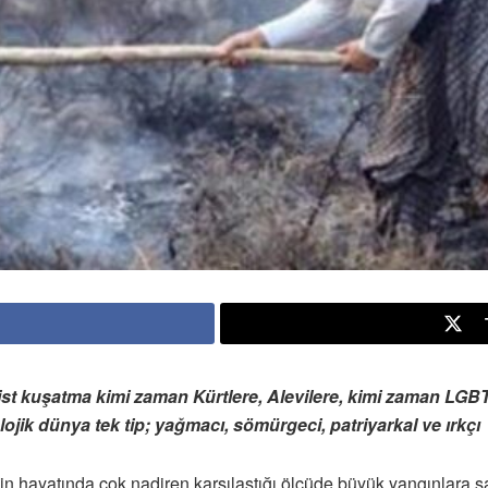
şist kuşatma kimi zaman Kürtlere, Alevilere, kimi zaman LGBT
lojik dünya tek tip; yağmacı, sömürgeci, patriyarkal ve ırkçı
n hayatında çok nadiren karşılaştığı ölçüde büyük yangınlara şah