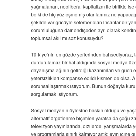
yağmalanan, neoliberal kapitalizm ile birlikte is
belki de hiç yüzleşmemiş olanlarımız ne yapacağım
şekilde var gücüyle seferber olan insanlar bir y
sorumluluğuna dair endişeden ayrı olarak kendini d
toplumsal akıl mı söz konusuydu?
Türkiye’nin en gözde yerlerinden bahsediyoruz, t
durdurulamaz bir hâl aldığında sosyal medya üzer
dayanışma ağının getirdiği kazanımları ve gücü 
yetersizlikleri kompanse edildi kısmen de olsa.
sorunsallaştırmak istiyorum. Bunun doğayla kurulan
sorgulamak istiyorum.
Sosyal medyanın öylesine baskın olduğu ve yaşaml
alternatif örgütlenme biçimleri yaratsa da çoğu zam
televizyon yayınlarında, dizilerde, yarışmalarda 
ve programlarla sınırlı kalmıyor artık; evin içine