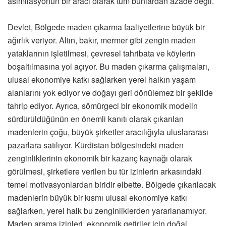
asimilasyonun bir aracı olarak tüm bunlardan azade değil.
Devlet, Bölgede maden çıkarma faaliyetlerine büyük bir
ağırlık veriyor. Altın, bakır, mermer gibi zengin maden
yataklarının işletilmesi, çevresel tahribata ve köylerin
boşaltılmasına yol açıyor. Bu maden çıkarma çalışmaları,
ulusal ekonomiye katkı sağlarken yerel halkın yaşam
alanlarını yok ediyor ve doğayı geri dönülemez bir şekilde
tahrip ediyor. Ayrıca, sömürgeci bir ekonomik modelin
sürdürüldüğünün en önemli kanıtı olarak çıkarılan
madenlerin çoğu, büyük şirketler aracılığıyla uluslararası
pazarlara satılıyor. Kürdistan bölgesindeki maden
zenginliklerinin ekonomik bir kazanç kaynağı olarak
görülmesi, şirketlere verilen bu tür izinlerin arkasındaki
temel motivasyonlardan biridir elbette. Bölgede çıkarılacak
madenlerin büyük bir kısmı ulusal ekonomiye katkı
sağlarken, yerel halk bu zenginliklerden yararlanamıyor.
Maden arama izinleri, ekonomik getiriler için doğal