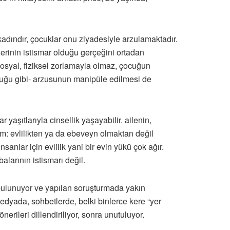
 kadındır, çocuklar onu ziyadesiyle arzulamaktadır.
erinin istismar olduğu gerçeğini ortadan
a sosyal, fiziksel zorlamayla olmaz, çocuğun
olduğu gibi- arzusunun manipüle edilmesi de
yaşıtlarıyla cinsellik yaşayabilir. ailenin,
im: evlilikten ya da ebeveyn olmaktan değil
anlar için evlilik yani bir evin yükü çok ağır.
alarının istismarı değil.
a bulunuyor ve yapılan soruşturmada yakın
edyada, sohbetlerde, belki binlerce kere “yer
erileri dillendiriliyor, sonra unutuluyor.