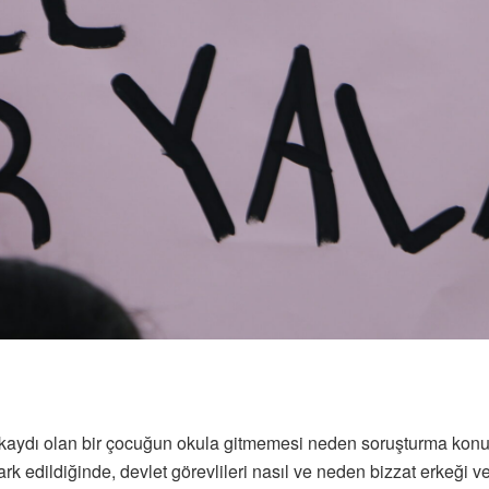
m kaydı olan bir çocuğun okula gitmemesi neden soruşturma kon
rk edildiğinde, devlet görevlileri nasıl ve neden bizzat erkeği v