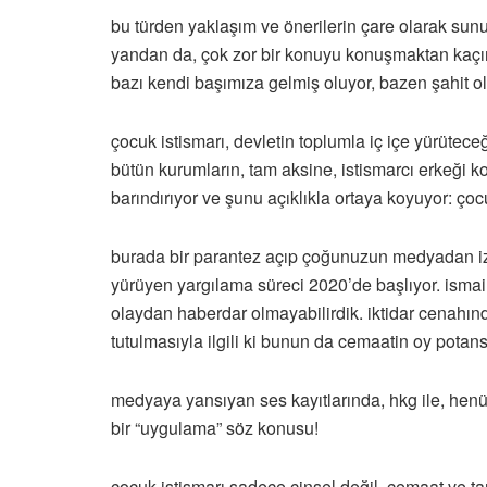
bu türden yaklaşım ve önerilerin çare olarak sun
yandan da, çok zor bir konuyu konuşmaktan kaçın
bazı kendi başımıza gelmiş oluyor, bazen şahit 
çocuk istismarı, devletin toplumla iç içe yürütece
bütün kurumların, tam aksine, istismarcı erkeği 
barındırıyor ve şunu açıklıkla ortaya koyuyor: ço
burada bir parantez açıp çoğunuzun medyadan izle
yürüyen yargılama süreci 2020’de başlıyor. ism
olaydan haberdar olmayabilirdik. iktidar cenahın
tutulmasıyla ilgili ki bunun da cemaatin oy potan
medyaya yansıyan ses kayıtlarında, hkg ile, henü
bir “uygulama” söz konusu!
çocuk istismarı sadece cinsel değil, cemaat ve ta