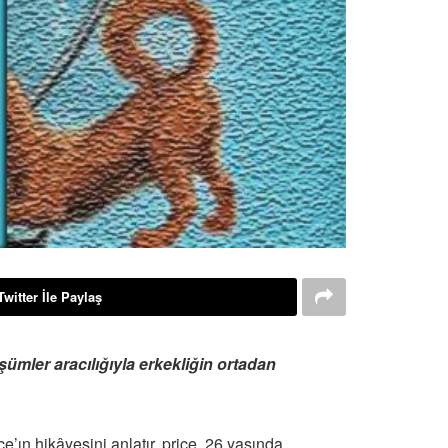
Twitter İle Paylaş
mler aracılığıyla erkekliğin ortadan
’ın hikâyesini anlatır. price, 26 yaşında,