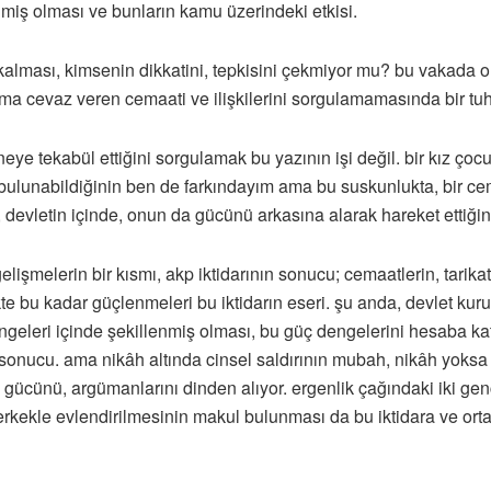
lmiş olması ve bunların kamu üzerindeki etkisi.
nda kalması, kimsenin dikkatini, tepkisini çekmiyor mu? bu vakad
ma cevaz veren cemaati ve ilişkilerini sorgulamamasında bir tu
eye tekabül ettiğini sorgulamak bu yazının işi değil. bir kız çocu
bulunabildiğinin ben de farkındayım ama bu suskunlukta, bir cema
, devletin içinde, onun da gücünü arkasına alarak hareket ettiğin
gelişmelerin bir kısmı, akp iktidarının sonucu; cemaatlerin, tarik
e bu kadar güçlenmeleri bu iktidarın eseri. şu anda, devlet kurum
dengeleri içinde şekillenmiş olması, bu güç dengelerini hesaba k
onucu. ama nikâh altında cinsel saldırının mubah, nikâh yoksa a
t ve gücünü, argümanlarını dinden alıyor. ergenlik çağındaki iki g
n erkekle evlendirilmesinin makul bulunması da bu iktidara ve ort