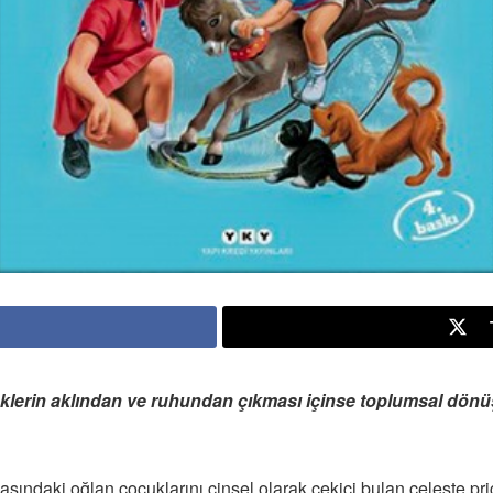
erin aklından ve ruhundan çıkması içinse toplumsal dönüşü
ındaki oğlan çocuklarını cinsel olarak çekici bulan celeste price