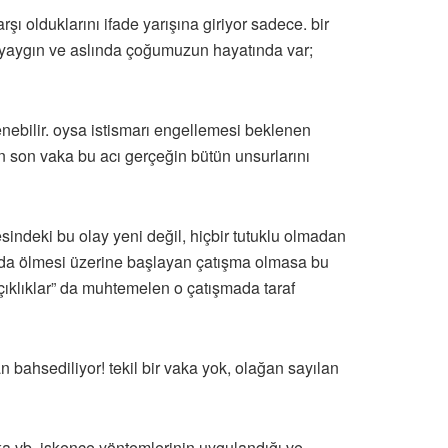
 olduklarını ifade yarışına giriyor sadece. bir
 yaygın ve aslında çoğumuzun hayatında var;
lenebilir. oysa istismarı engellemesi beklenen
n son vaka bu acı gerçeğin bütün unsurlarını
indeki bu olay yeni değil, hiçbir tutuklu olmadan
da ölmesi üzerine başlayan çatışma olmasa bu
çıklıklar” da muhtemelen o çatışmada taraf
bahsediliyor! tekil bir vaka yok, olağan sayılan
aka vb. işkence yöntemlerinin uygulandığı ve