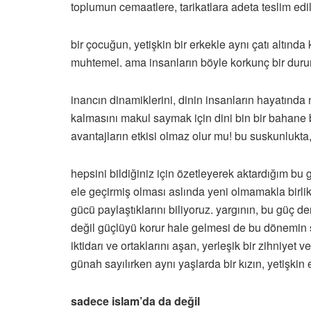
toplumun cemaatlere, tarikatlara adeta teslim edi
bir çocuğun, yetişkin bir erkekle aynı çatı altı
muhtemel. ama insanların böyle korkunç bir duru
inancın dinamiklerini, dinin insanların hayatında n
kalmasını makul saymak için dini bin bir bahane 
avantajların etkisi olmaz olur mu! bu suskunlukta
hepsini bildiğiniz için özetleyerek aktardığım bu 
ele geçirmiş olması aslında yeni olmamakla birlikt
gücü paylaştıklarını biliyoruz. yargının, bu güç 
değil güçlüyü korur hale gelmesi de bu dönemin s
iktidarı ve ortaklarını aşan, yerleşik bir zihniye
günah sayılırken aynı yaşlarda bir kızın, yetişki
sadece islam’da da değil