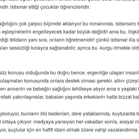
ir. istismar ettiği çocuklar öğrencileridir.
n ağırlığını çok çarpıcı biçimde aktarıyor bu romanında. istismarcı
 eşleşmelerini engelleyecek kadar büyük değildir ama bu, ilişkil
diği iktidarın yanı sıra, onların öğretmenidir! çünkü istismar ill
unulan sessizliği kolayca sağlanabilir, ayrıca bu -kurgu örnekte 
ik söz konusu olduğunda bu doğru bence. ergenliğe ulaşan insanlar 
ulaşmaları konusunda onlara destek olması gerekir. altını çizey
 annenin ve bebeğin sağlığını tehlikeye atıyor ama o yaştaki ins
ındaki yakınlaşmalar. babaları yaşında erkeklerin hatta bizzat bab
kayboluyor, bunların ölü bedenleri, dere yataklarında, kuytulard
eri ortaya çıkıyor. medyaya yansıyan her vakadan sonra, sosyal m
or, suçlular için en hafifi idam olmak üzere vahşi cezalandırma ön