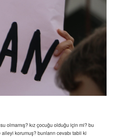
usu olmamış? kız çocuğu olduğu için mi? bu
e aileyi korumuş? bunların cevabı tabii ki