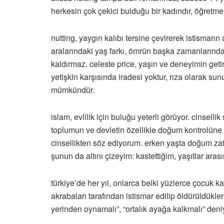
herkesin çok çekici bulduğu bir kadındır, öğretmend
nutting, yaygın kalıbı tersine çevirerek istismarı
aralarındaki yaş farkı, ömrün başka zamanlarında
kaldırmaz. celeste price, yaşın ve deneyimin getir
yetişkin karşısında iradesi yoktur, rıza olarak s
mümkündür.
islam, evlilik için buluğu yeterli görüyor. cinsell
toplumun ve devletin özellikle doğum kontrolüne 
cinsellikten söz ediyorum. erken yaşta doğum zaten
şunun da altını çizeyim: kastettiğim, yaşıtlar aras
türkiye’de her yıl, onlarca belki yüzlerce çocuk 
akrabaları tarafından istismar edilip öldürüldükl
yerinden oynamalı”, “ortalık ayağa kalkmalı” deniy