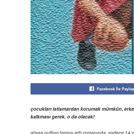
Facebook İle Paylaş
çocukları istismardan korumak mümkün, erkekl
kalkması gerek. o da olacak!
alissa nutting tampa adlı romanında, sadece 14 yaş