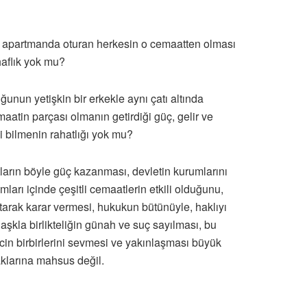
a o apartmanda oturan herkesin o cemaatten olması
haflık yok mu?
ğunun yetişkin bir erkekle aynı çatı altında
atin parçası olmanın getirdiği güç, gelir ve
i bilmenin rahatlığı yok mu?
atların böyle güç kazanması, devletin kurumlarını
ları içinde çeşitli cemaatlerin etkili olduğunu,
atarak karar vermesi, hukukun bütünüyle, haklıyı
şkla birlikteliğin günah ve suç sayılması, bu
encin birbirlerini sevmesi ve yakınlaşması büyük
aklarına mahsus değil.