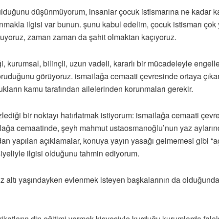
ulduğunu düşünmüyorum, insanlar çocuk istismarına ne kadar karşı
makla ilgisi var bunun. şunu kabul edelim, çocuk istismarı çok
oluyoruz, zaman zaman da şahit olmaktan kaçıyoruz.
ği, kurumsal, bilinçli, uzun vadeli, kararlı bir mücadeleyle engel
koruduğunu görüyoruz. ismailağa cemaati çevresinde ortaya çıka
cukların kamu tarafından ailelerinden korunmaları gerekir.
diği bir noktayı hatırlatmak istiyorum: ismailağa cemaati çevres
ailağa cemaatinde, şeyh mahmut ustaosmanoğlu’nun yaz ayların
dan yapılan açıklamalar, konuya yayın yasağı gelmemesi gibi “a
siyeliyle ilgisi olduğunu tahmin ediyorum.
z altı yaşındayken evlenmek isteyen başkalarının da olduğundan 
rikatların din eğitimi vermek kisvesiyle kurduğu kurumlarda fal