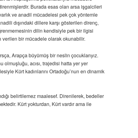
direnmişlerdir. Burada esas olan arsa işgalcileri
n varlık ve anadil mücadelesi pek çok yöntemle
adili dışındaki dillere karşı gösterilen direnç,
renmemesinin dilin kendisiyle pek bir ilgisi
şı verilen bir mücadele olarak okunabilir.
arsça, Arapça büyümüş bir neslin çocuklarıyız.
 olmuşluğu, acısı, trajedisi hatta yer yer
ilesiyle Kürt kadınlarını Ortadoğu’nun en dinamik
ığı belirtilemez maalesef. Direnilerek, bedeller
tedir. Kürt yokturdan, Kürt vardır ama ile