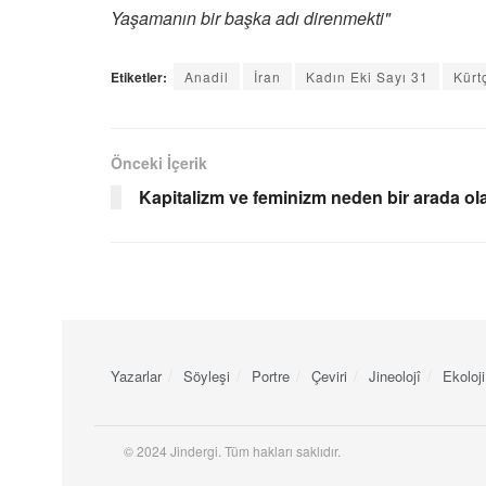
Yaşamanın bir başka adı direnmekti"
Etiketler:
Anadil
İran
Kadın Eki Sayı 31
Kürt
Önceki İçerik
Kapitalizm ve feminizm neden bir arada o
Yazarlar
Söyleşi
Portre
Çeviri
Jineolojî
Ekoloji
© 2024 Jindergi. Tüm hakları saklıdır.