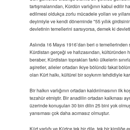
tartışmalarından, Kürdün varlığının kabul edilir h
edilmesi oldukça zorlu mücadele yolları ve yıllar
deyimiyle ve kendi döneminde "55 yıllık girdisini
devletinin temellerini sarsıyorsa, demek ki devl
Aslında 16 Mayıs 1916’dan beri o temellerinden 
Kürdistan gerçeği ve hafızasından, kültüründen h
beraber, Kürdistan toprakları farklı ülkelerin sını
aşiretler, aileler ortadan ikiye bölündü fakat bö
olan Kürt halkı, kültürel bir soykırım tehdidiyle kar
Bir halkın varlığının ortadan kaldırılmasının ilk
tezahür etmiştir. Bir anadilin ortadan kalkması 
üzerinde konuşulan 30 bin dilin 25 bini yok olmu
yansıması çok daha acımasız olmuştur.
Kürt varlığı ve Kürtçe tek bir dile, tek bir kimli