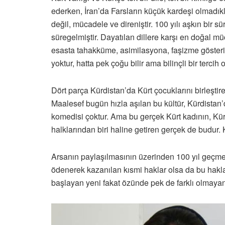
ederken, İran’da Farsların küçük kardeşi olmadıkla
değil, mücadele ve direniştir. 100 yılı aşkın bir
süregelmiştir. Dayatılan dillere karşı en doğal mü
esasta tahakküme, asimilasyona, faşizme gösterile
yoktur, hatta pek çoğu bilir ama bilinçli bir terci
Dört parça Kürdistan’da Kürt çocuklarını birleşti
Maalesef bugün hızla aşılan bu kültür, Kürdistan’d
komedisi çoktur. Ama bu gerçek Kürt kadının, Kürt
halklarından biri haline getiren gerçek de budur
Arsanın paylaşılmasının üzerinden 100 yıl geçmesi
ödenerek kazanılan kısmi haklar olsa da bu hakl
başlayan yeni fakat özünde pek de farklı olmay