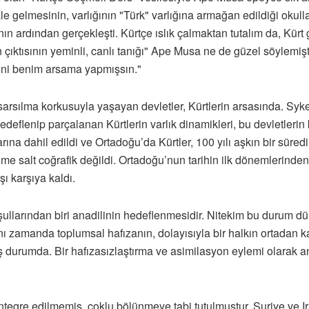
ale gelmesinin, varlığının "Türk" varlığına armağan edildiği okul
ının ardından gerçekleşti. Kürtçe ıslık çalmaktan tutalım da, K
n çıktısının yeminli, canlı tanığı" Ape Musa ne de güzel söylem
etini benim arsama yapmışsın."
sarsılma korkusuyla yaşayan devletler, Kürtlerin arsasında. Sy
edeflenip parçalanan Kürtlerin varlık dinamikleri, bu devletle
rlarına dahil edildi ve Ortadoğu’da Kürtler, 100 yılı aşkın bir sür
lünme salt coğrafik değildi. Ortadoğu’nun tarihin ilk dönemlerin
şı karşıya kaldı.
 koşullarından biri anadilinin hedeflenmesidir. Nitekim bu durum 
aynı zamanda toplumsal hafızanın, dolayısıyla bir halkın ortada
ş durumda. Bir hafızasızlaştırma ve asimilasyon eylemi olarak 
ğe entegre edilmemiş, çoklu bölünmeye tabi tutulmuştur. Suriye ve 