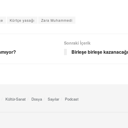
çe
Kürtçe yasağı
Zara Muhammedi
Sonraki İçerik
lamıyor?
Birleşe birleşe kazanacağ
Kültür-Sanat
Dosya
Sayılar
Podcast