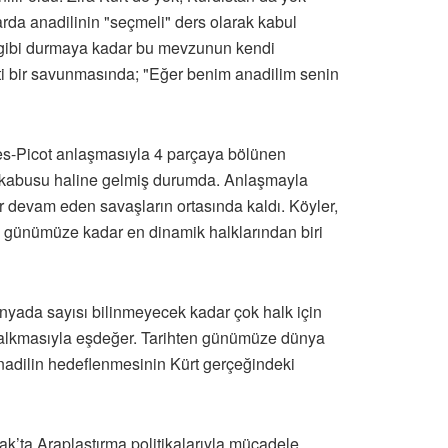
larda anadilinin "seçmeli" ders olarak kabul
ürt gibi durmaya kadar bu mevzunun kendi
işti bir savunmasında; "Eğer benim anadilim senin
kes-Picot anlaşmasıyla 4 parçaya bölünen
rin kabusu haline gelmiş durumda. Anlaşmayla
edir devam eden savaşların ortasında kaldı. Köyler,
den günümüze kadar en dinamik halklarından biri
dünyada sayısı bilinmeyecek kadar çok halk için
n kalkmasıyla eşdeğer. Tarihten günümüze dünya
anadilin hedeflenmesinin Kürt gerçeğindeki
Irak’ta Araplaştırma politikalarıyla mücadele