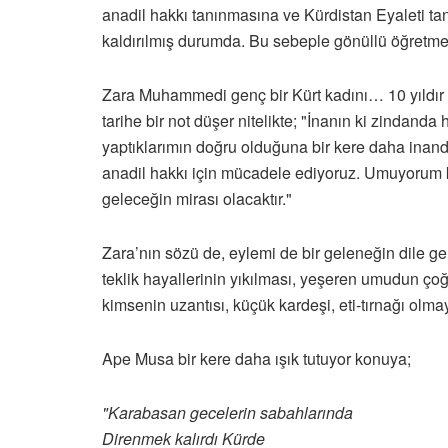
anadil hakkı tanınmasına ve Kürdistan Eyaleti
kaldırılmış durumda. Bu sebeple gönüllü öğretmenl
Zara Muhammedi genç bir Kürt kadını… 10 yıldır 
tarihe bir not düşer nitelikte; "İnanın ki zinda
yaptıklarımın doğru olduğuna bir kere daha inandı
anadil hakkı için mücadele ediyoruz. Umuyorum k
geleceğin mirası olacaktır."
Zara’nın sözü de, eylemi de bir geleneğin dile gel
teklik hayallerinin yıkılması, yeşeren umudun çoğa
kimsenin uzantısı, küçük kardeşi, eti-tırnağı ol
Ape Musa bir kere daha ışık tutuyor konuya;
"Karabasan gecelerin sabahlarında
Direnmek kalırdı Kürde