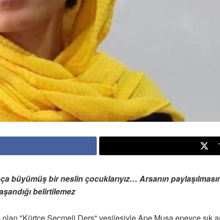
a büyümüş bir neslin çocuklarıyız… Arsanın paylaşılmasın
yaşandığı belirtilemez
lan "Kürtçe Seçmeli Ders" vesilesiyle Ape Musa epeyce sık anıl