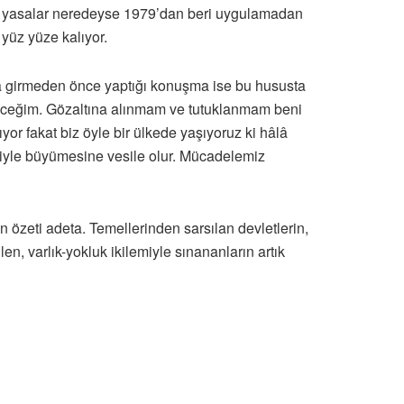
i yasalar neredeyse 1979’dan beri uygulamadan
yüz yüze kalıyor.
na girmeden önce yaptığı konuşma ise bu hususta
ireceğim. Gözaltına alınmam ve tutuklanmam beni
or fakat biz öyle bir ülkede yaşıyoruz ki hâlâ
riyle büyümesine vesile olur. Mücadelemiz
n özeti adeta. Temellerinden sarsılan devletlerin,
en, varlık-yokluk ikilemiyle sınananların artık