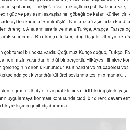
rını ispatlamış, Türkiye’de ise Türkleştirme politikalarına karşı 
 süredir güç ve paylaşım savaşlarının göbeğinde kalan Kürtler içi
cadeleyi ise kadınlar yürütmüştür. Kürt anaları açısından kendi an
n dirençtir. Anaların ısrarla ve inatla Türkçe, Arapça, Farsça öğ
h olarak konuşmaz. Bu direnç dile karşı değil işgalci zihniyete kar
ren çok temel bir nokta vardır. Çoğumuz Kürtçe doğup, Türkçe, F
a hepimizin yakından bildiği bir gerçektir. Hikâyesi, filmlere konu
 geleneğinin direniş kültürüdür. Kürt halkını ve mücadelesi ves
. Kıskacında çok kıvrandığı kültürel soykırıma teslim olmamak…
ne rağmen, zihniyette ve pratikte çok ciddi bir değişimin yaşand
arın uygulamaya konması konusunda ciddi bir direnç devam etmek
an bir yaklaşıma geçilmiş durumda…