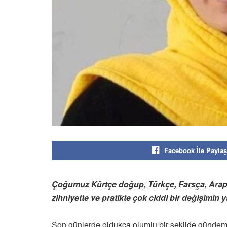
Facebook İle Paylaş
Çoğumuz Kürtçe doğup, Türkçe, Farsça, Arapç
zihniyette ve pratikte çok ciddi bir değişimin 
Son günlerde oldukça olumlu bir şekilde gündem o