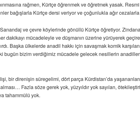
 tanınmasına rağmen, Kürtçe öğrenmek ve öğretmek yasak. Resm
er bağışlarla Kürtçe dersi veriyor ve çoğunlukla ağır cezalarla 
Sanandaj ve çevre köylerinde gönüllü Kürtçe öğretiyor. Zinda
nda her dakikayı mücadeleyle ve düşmanın üzerine yürüyerek geç
rdı. Başka ülkelerde anadil hakkı için savaşmak komik karşılanıy
i bugün bizim verdiğimiz mücadele gelecek nesillerin anadille
işi, bir direnişin süregelimi, dört parça Kürdistan’da yaşananları
lması… Fazla söze gerek yok, yüzyıldır yok sayılan, ötekileştiril
maya tahammülü yok.