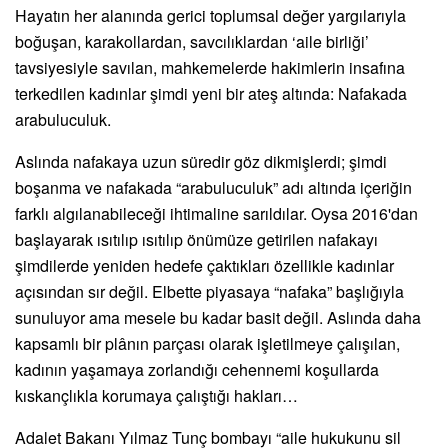
Hayatın her alanında gerici toplumsal değer yargılarıyla
boğuşan, karakollardan, savcılıklardan ‘aile birliği’
tavsiyesiyle savılan, mahkemelerde hakimlerin insafına
terkedilen kadınlar şimdi yeni bir ateş altında: Nafakada
arabuluculuk.
Aslında nafakaya uzun süredir göz dikmişlerdi; şimdi
boşanma ve nafakada “arabuluculuk” adı altında içeriğin
farklı algılanabileceği ihtimaline sarıldılar. Oysa 2016'dan
başlayarak ısıtılıp ısıtılıp önümüze getirilen nafakayı
şimdilerde yeniden hedefe çaktıkları özellikle kadınlar
açısından sır değil. Elbette piyasaya “nafaka” başlığıyla
sunuluyor ama mesele bu kadar basit değil. Aslında daha
kapsamlı bir plânın parçası olarak işletilmeye çalışılan,
kadının yaşamaya zorlandığı cehennemi koşullarda
kıskançlıkla korumaya çalıştığı hakları…
Adalet Bakanı Yılmaz Tunç bombayı “aile hukukunu sil