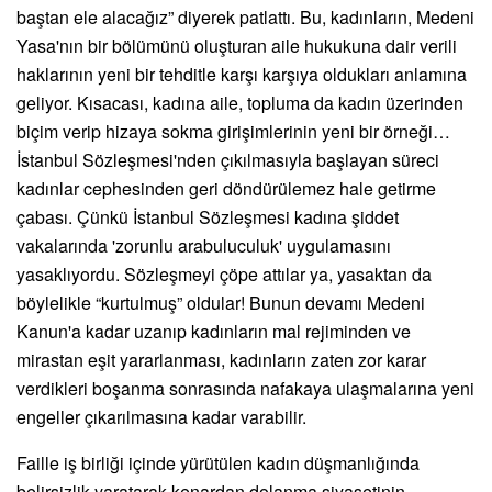
baştan ele alacağız” diyerek patlattı. Bu, kadınların, Medeni
Yasa'nın bir bölümünü oluşturan aile hukukuna dair verili
haklarının yeni bir tehditle karşı karşıya oldukları anlamına
geliyor. Kısacası, kadına aile, topluma da kadın üzerinden
biçim verip hizaya sokma girişimlerinin yeni bir örneği…
İstanbul Sözleşmesi'nden çıkılmasıyla başlayan süreci
kadınlar cephesinden geri döndürülemez hale getirme
çabası. Çünkü İstanbul Sözleşmesi kadına şiddet
vakalarında 'zorunlu arabuluculuk' uygulamasını
yasaklıyordu. Sözleşmeyi çöpe attılar ya, yasaktan da
böylelikle “kurtulmuş” oldular! Bunun devamı Medeni
Kanun'a kadar uzanıp kadınların mal rejiminden ve
mirastan eşit yararlanması, kadınların zaten zor karar
verdikleri boşanma sonrasında nafakaya ulaşmalarına yeni
engeller çıkarılmasına kadar varabilir.
Faille iş birliği içinde yürütülen kadın düşmanlığında
belirsizlik yaratarak kenardan dolanma siyasetinin