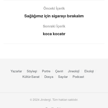
Önceki İçerik
Sağlığımız için sigarayı bırakalım
Sonraki İçerik
koca kocatır
Yazarlar
Söyleşi
Portre
Çeviri
Jineolojî
Ekoloji
Kültür-Sanat
Dosya
Sayılar
Podcast
© 2024 Jindergi. Tüm hakları saklıdır.