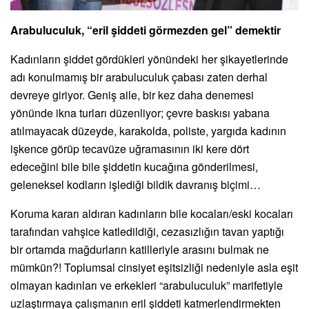
Arabuluculuk, “eril şiddeti görmezden gel” demektir
Kadınların şiddet gördükleri yönündeki her şikayetlerinde
adı konulmamış bir arabuluculuk çabası zaten derhal
devreye giriyor. Geniş aile, bir kez daha denemesi
yönünde ikna turları düzenliyor; çevre baskısı yabana
atılmayacak düzeyde, karakolda, poliste, yargıda kadının
işkence görüp tecavüze uğramasının iki kere dört
edeceğini bile bile şiddetin kucağına gönderilmesi,
geleneksel kodların işlediği bildik davranış biçimi…
Koruma kararı aldıran kadınların bile kocaları/eski kocaları
tarafından vahşice katledildiği, cezasızlığın tavan yaptığı
bir ortamda mağdurların katilleriyle arasını bulmak ne
mümkün?! Toplumsal cinsiyet eşitsizliği nedeniyle asla eşit
olmayan kadınları ve erkekleri “arabuluculuk” marifetiyle
uzlaştırmaya çalışmanın eril şiddeti katmerlendirmekten