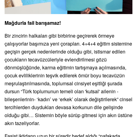
Mağdurla fail barışamaz!
Bir zincirin halkaları gibi birbirine geçirerek örmeye
çalışıyorlar başımıza yeni çorapları.
4+4+4 eğitim sistemine
geçişin gerçek nedenlerinde olduğu gibi, i
stismar edilen
çocukların tecavüzcüleriyle evlendirilmesi gözü
dönmüşlüğünde, karma eğitimin tartışmaya açılmasında,
çocuk evliliklerinin teşvik edilerek ömür boyu tecavüzün
meşrulaştırılmasında, toplumsal cinsiyet eşitliği şurada
dursun “Türk toplumunun temeli olan 'kutsal' ailenin -
bileşenlerinin- ‘kadın’ ve ‘erkek’ olarak değiştirilerek” cinsel
tercihlerden duydukları devasa korkunun dile gelişinde
olduğu gibi… Sistemin böyle sürüp gitmesi için akın üstüne
akın tazeliyorlar.
Faşist iktidarın uzun bir süredir hedef aldığı “nafakada