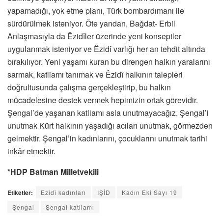
yapamadığı, yok etme planı, Türk bombardımanı ile
sürdürülmek isteniyor. Öte yandan, Bağdat- Erbil
Anlaşmasıyla da Êzidîler üzerinde yeni konseptler
uygulanmak isteniyor ve Êzidî varlığı her an tehdit altında
bırakılıyor. Yeni yaşamı kuran bu direngen halkın yaralarını
sarmak, katliamı tanımak ve Êzidî halkının talepleri
doğrultusunda çalışma gerçekleştirip, bu halkın
mücadelesine destek vermek hepimizin ortak görevidir.
Şengal’de yaşanan katliamı asla unutmayacağız, Şengal’i
unutmak Kürt halkının yaşadığı acıları unutmak, görmezden
gelmektir. Şengal’in kadınlarını, çocuklarını unutmak tarihi
inkâr etmektir.
*HDP Batman Milletvekili
Etiketler:
Ezidî kadınları
IŞİD
Kadın Eki Sayı 19
Şengal
Şengal katliamı