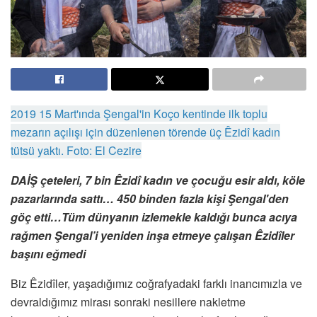
2019 15 Mart'ında Şengal'in Koço kentinde ilk toplu
mezarın açılışı için düzenlenen törende üç Êzidî kadın
tütsü yaktı. Foto: El Cezire
DAİŞ çeteleri, 7 bin Êzidî kadın ve çocuğu esir aldı, köle
pazarlarında sattı… 450 binden fazla kişi Şengal'den
göç etti…Tüm dünyanın izlemekle kaldığı bunca acıya
rağmen Şengal’i yeniden inşa etmeye çalışan Êzidîler
başını eğmedi
Biz Êzidîler, yaşadığımız coğrafyadaki farklı inancımızla ve
devraldığımız mirası sonraki nesillere nakletme