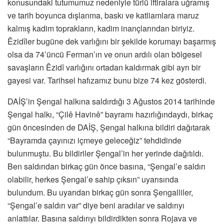
konusundaki tutumumuz nedeniyle türlü iftiralara uğramış
ve tarih boyunca dışlanma, baskı ve katliamlara maruz
kalmış kadim toprakların, kadim inançlarından biriyiz.
Êzidîler bugüne dek varlığını bir şekilde korumayı başarmış
olsa da 74’üncü Ferman’ın ve onun ardılı olan bölgesel
savaşların Êzidî varlığını ortadan kaldırmak gibi ayrı bir
gayesi var. Tarihsel hafızamız bunu bize 74 kez gösterdi.
DAİŞ’in Şengal halkına saldırdığı 3 Ağustos 2014 tarihinde
Şengal halkı, “Çilê Havinê” bayramı hazırlığındaydı, birkaç
gün öncesinden de DAİŞ, Şengal halkına bildiri dağıtarak
“Bayramda çayınızı içmeye geleceğiz” tehdidinde
bulunmuştu. Bu bildiriler Şengal’in her yerinde dağıtıldı.
Ben saldırıdan birkaç gün önce basına, “Şengal’e saldırı
olabilir, herkes Şengal’e sahip çıksın” uyarısında
bulundum. Bu uyarıdan birkaç gün sonra Şengalliler,
“Şengal’e saldırı var” diye beni aradılar ve saldırıyı
anlattılar. Basına saldırıyı bildirdikten sonra Rojava ve