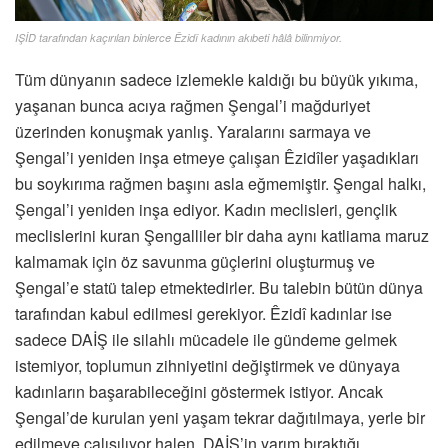
IŞİD tarafından kaçırılan binlerce Êzidî kadının akıbeti hâlâ bilinmiyor.
Tüm dünyanın sadece izlemekle kaldığı bu büyük yıkıma,
yaşanan bunca acıya rağmen Şengal’i mağduriyet
üzerinden konuşmak yanlış. Yaralarını sarmaya ve
Şengal’i yeniden inşa etmeye çalışan Êzidîler yaşadıkları
bu soykırıma rağmen başını asla eğmemiştir. Şengal halkı,
Şengal’i yeniden inşa ediyor. Kadın meclisleri, gençlik
meclislerini kuran Şengalliler bir daha aynı katliama maruz
kalmamak için öz savunma güçlerini oluşturmuş ve
Şengal’e statü talep etmektedirler. Bu talebin bütün dünya
tarafından kabul edilmesi gerekiyor. Êzidî kadınlar ise
sadece DAİŞ ile silahlı mücadele ile gündeme gelmek
istemiyor, toplumun zihniyetini değiştirmek ve dünyaya
kadınların başarabileceğini göstermek istiyor. Ancak
Şengal’de kurulan yeni yaşam tekrar dağıtılmaya, yerle bir
edilmeye çalışılıyor halen. DAİŞ’in yarım bıraktığı,