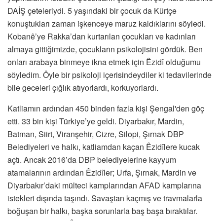
DAİŞ çeteleriydi. 5 yaşındaki bir çocuk da Kürtçe
konuştukları zaman işkenceye maruz kaldıklarını söyledi.
Kobanê’ye Rakka’dan kurtarılan çocukları ve kadınları
almaya gittiğimizde, çocukların psikolojisini gördük. Ben
onları arabaya binmeye ikna etmek için Êzidî olduğumu
söyledim. Öyle bir psikoloji içerisindeydiler ki tedavilerinde
bile geceleri çığlık atıyorlardı, korkuyorlardı.
Katliamın ardından 450 binden fazla kişi Şengal'den göç
etti. 33 bin kişi Türkiye’ye geldi. Diyarbakır, Mardin,
Batman, Siirt, Viranşehir, Cizre, Silopi, Şırnak DBP
Belediyeleri ve halkı, katliamdan kaçan Êzidîlere kucak
açtı. Ancak 2016’da DBP belediyelerine kayyum
atamalarının ardından Êzidîler; Urfa, Şırnak, Mardin ve
Diyarbakır’daki mülteci kamplarından AFAD kamplarına
istekleri dışında taşındı. Savaştan kaçmış ve travmalarla
boğuşan bir halkı, başka sorunlarla baş başa bıraktılar.