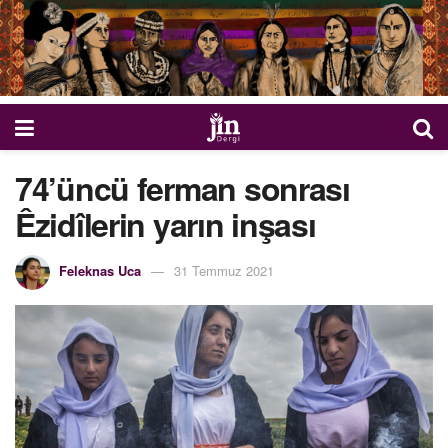
74’üncü ferman sonrası
Êzidîlerin yarın inşası
Feleknas Uca
31 Temmuz 2021