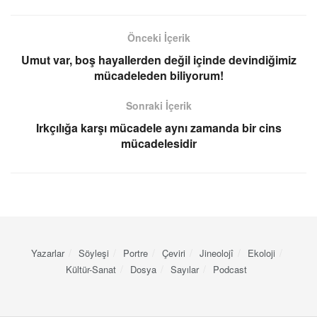
Önceki İçerik
Umut var, boş hayallerden değil içinde devindiğimiz
mücadeleden biliyorum!
Sonraki İçerik
Irkçılığa karşı mücadele aynı zamanda bir cins
mücadelesidir
Yazarlar
Söyleşi
Portre
Çeviri
Jineolojî
Ekoloji
Kültür-Sanat
Dosya
Sayılar
Podcast