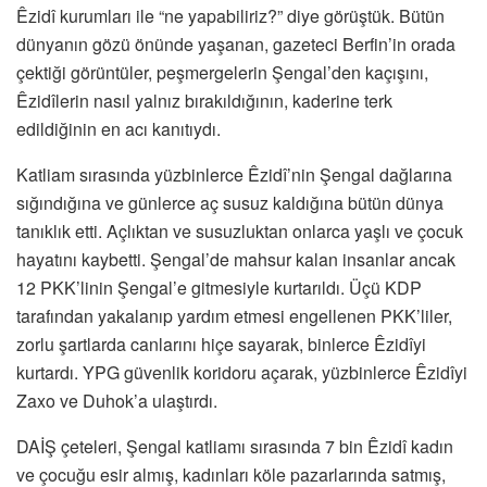
Êzidî kurumları ile “ne yapabiliriz?” diye görüştük. Bütün
dünyanın gözü önünde yaşanan, gazeteci Berfin’in orada
çektiği görüntüler, peşmergelerin Şengal’den kaçışını,
Êzidîlerin nasıl yalnız bırakıldığının, kaderine terk
edildiğinin en acı kanıtıydı.
Katliam sırasında yüzbinlerce Êzidî’nin Şengal dağlarına
sığındığına ve günlerce aç susuz kaldığına bütün dünya
tanıklık etti. Açlıktan ve susuzluktan onlarca yaşlı ve çocuk
hayatını kaybetti. Şengal’de mahsur kalan insanlar ancak
12 PKK’linin Şengal’e gitmesiyle kurtarıldı. Üçü KDP
tarafından yakalanıp yardım etmesi engellenen PKK’liler,
zorlu şartlarda canlarını hiçe sayarak, binlerce Êzidîyi
kurtardı. YPG güvenlik koridoru açarak, yüzbinlerce Êzidîyi
Zaxo ve Duhok’a ulaştırdı.
DAİŞ çeteleri, Şengal katliamı sırasında 7 bin Êzidî kadın
ve çocuğu esir almış, kadınları köle pazarlarında satmış,