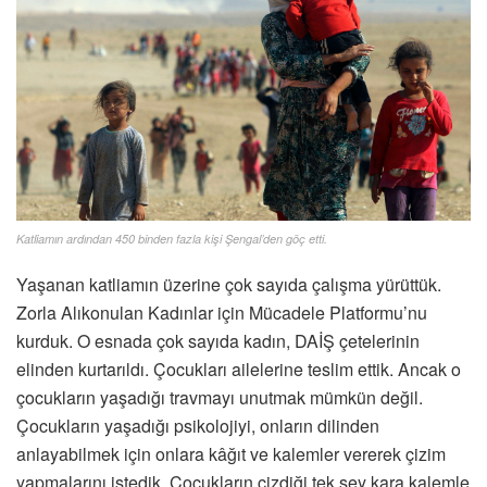
Katliamın ardından 450 binden fazla kişi Şengal’den göç etti.
Yaşanan katliamın üzerine çok sayıda çalışma yürüttük.
Zorla Alıkonulan Kadınlar için Mücadele Platformu’nu
kurduk. O esnada çok sayıda kadın, DAİŞ çetelerinin
elinden kurtarıldı. Çocukları ailelerine teslim ettik. Ancak o
çocukların yaşadığı travmayı unutmak mümkün değil.
Çocukların yaşadığı psikolojiyi, onların dilinden
anlayabilmek için onlara kâğıt ve kalemler vererek çizim
yapmalarını istedik. Çocukların çizdiği tek şey kara kalemle