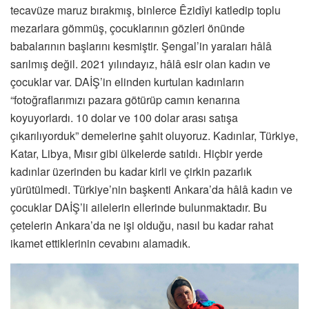
tecavüze maruz bırakmış, binlerce Êzidîyi katledip toplu
mezarlara gömmüş, çocuklarının gözleri önünde
babalarının başlarını kesmiştir. Şengal’in yaraları hâlâ
sarılmış değil. 2021 yılındayız, hâlâ esir olan kadın ve
çocuklar var. DAİŞ’in elinden kurtulan kadınların
“fotoğraflarımızı pazara götürüp camın kenarına
koyuyorlardı. 10 dolar ve 100 dolar arası satışa
çıkarılıyorduk” demelerine şahit oluyoruz. Kadınlar, Türkiye,
Katar, Libya, Mısır gibi ülkelerde satıldı. Hiçbir yerde
kadınlar üzerinden bu kadar kirli ve çirkin pazarlık
yürütülmedi. Türkiye’nin başkenti Ankara’da hâlâ kadın ve
çocuklar DAİŞ’li ailelerin ellerinde bulunmaktadır. Bu
çetelerin Ankara’da ne işi olduğu, nasıl bu kadar rahat
ikamet ettiklerinin cevabını alamadık.