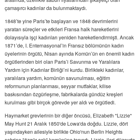
çamaşırcı kadınlar da bulunmaktaydı.
1848’te yine Paris’te başlayan ve 1848 devrimlerini
yaratan süreçler ve etkileri Fransa halk hareketlerini
dolayısıyla işçi kadınları yeniden hareketlendirmişti. Ancak
1871’de, I. Enternasyonal’in Fransız bölümünün kadın
üyelerinin örgütü, Nisan ayında Komün’ün en önemli kadın
örgütlerinden biri olan Paris’i Savunma ve Yaralılara
Yardım için Kadınlar Birliği’ni kurdu. Birlikteki kadınlar,
yaralılara yardım, komünün savunulması, eğitim
reformunun planlanması, seyyar mutfaklar, kilise
baskısından özgürleşme, fabrikalarda gündüz kreşleri
kurulması gibi birçok görevde yer aldı ve örgütledi.
Haymarket grevlerinin bir diğer öncüsü, Elizabeth "Lizzie"
May Hunt 21 Aralık 1850'de Lowa'da doğdu. Lizzie, dört
yaşındayken ailesiyle birlikte Ohio'nun Berlin Heights
şehrine "özgür aşk" komününe taşındı. Lizzie, ileri düzeyde