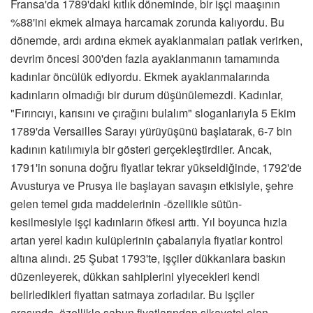
Fransa'da 1789'daki kıtlık döneminde, bir işçi maaşının
%88'ini ekmek almaya harcamak zorunda kalıyordu. Bu
dönemde, ardı ardına ekmek ayaklanmaları patlak verirken,
devrim öncesi 300'den fazla ayaklanmanın tamamında
kadınlar öncülük ediyordu. Ekmek ayaklanmalarında
kadınların olmadığı bir durum düşünülemezdi. Kadınlar,
"Fırıncıyı, karısını ve çırağını bulalım" sloganlarıyla 5 Ekim
1789'da Versailles Sarayı yürüyüşünü başlatarak, 6-7 bin
kadının katılımıyla bir gösteri gerçekleştirdiler. Ancak,
1791'in sonuna doğru fiyatlar tekrar yükseldiğinde, 1792'de
Avusturya ve Prusya ile başlayan savaşın etkisiyle, şehre
gelen temel gıda maddelerinin -özellikle sütün-
kesilmesiyle işçi kadınların öfkesi arttı. Yıl boyunca hızla
artan yerel kadın kulüplerinin çabalarıyla fiyatlar kontrol
altına alındı. 25 Şubat 1793'te, işçiler dükkanlara baskın
düzenleyerek, dükkan sahiplerini yiyecekleri kendi
belirledikleri fiyattan satmaya zorladılar. Bu işçiler
arasında, özellikle sabun fiyatlarından şikayetçi olan