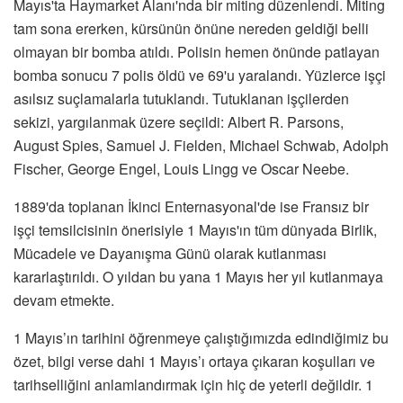
Mayıs'ta Haymarket Alanı'nda bir miting düzenlendi. Miting
tam sona ererken, kürsünün önüne nereden geldiği belli
olmayan bir bomba atıldı. Polisin hemen önünde patlayan
bomba sonucu 7 polis öldü ve 69'u yaralandı. Yüzlerce işçi
asılsız suçlamalarla tutuklandı. Tutuklanan işçilerden
sekizi, yargılanmak üzere seçildi: Albert R. Parsons,
August Spies, Samuel J. Fielden, Michael Schwab, Adolph
Fischer, George Engel, Louis Lingg ve Oscar Neebe.
1889'da toplanan İkinci Enternasyonal'de ise Fransız bir
işçi temsilcisinin önerisiyle 1 Mayıs'ın tüm dünyada Birlik,
Mücadele ve Dayanışma Günü olarak kutlanması
kararlaştırıldı. O yıldan bu yana 1 Mayıs her yıl kutlanmaya
devam etmekte.
1 Mayıs’ın tarihini öğrenmeye çalıştığımızda edindiğimiz bu
özet, bilgi verse dahi 1 Mayıs’ı ortaya çıkaran koşulları ve
tarihselliğini anlamlandırmak için hiç de yeterli değildir. 1