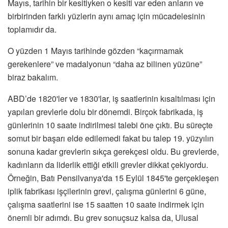
Mayıs, tarihin bir kesitiyken o kesiti var eden anların ve
birbirinden farklı yüzlerin aynı amaç için mücadelesinin
toplamıdır da.
O yüzden 1 Mayıs tarihinde gözden “kaçırmamak
gerekenlere” ve madalyonun “daha az bilinen yüzüne”
biraz bakalım.
ABD’de 1820'ler ve 1830'lar, iş saatlerinin kısaltılması için
yapılan grevlerle dolu bir dönemdi. Birçok fabrikada, iş
günlerinin 10 saate indirilmesi talebi öne çıktı. Bu süreçte
somut bir başarı elde edilemedi fakat bu talep 19. yüzyılın
sonuna kadar grevlerin sıkça gerekçesi oldu. Bu grevlerde,
kadınların da liderlik ettiği etkili grevler dikkat çekiyordu.
Örneğin, Batı Pensilvanya'da 15 Eylül 1845'te gerçekleşen
iplik fabrikası işçilerinin grevi, çalışma günlerini 6 güne,
çalışma saatlerini ise 15 saatten 10 saate indirmek için
önemli bir adımdı. Bu grev sonuçsuz kalsa da, Ulusal