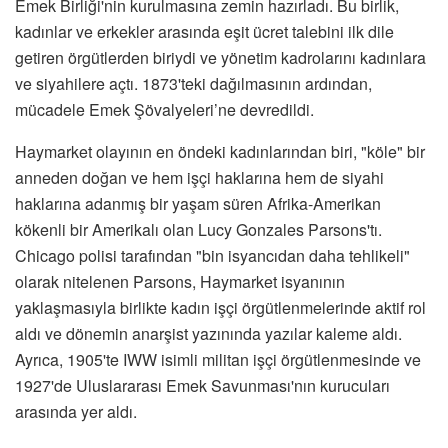
Emek Birliği'nin kurulmasına zemin hazırladı. Bu birlik,
kadınlar ve erkekler arasında eşit ücret talebini ilk dile
getiren örgütlerden biriydi ve yönetim kadrolarını kadınlara
ve siyahilere açtı. 1873'teki dağılmasının ardından,
mücadele Emek Şövalyeleri’ne devredildi.
Haymarket olayının en öndeki kadınlarından biri, "köle" bir
anneden doğan ve hem işçi haklarına hem de siyahi
haklarına adanmış bir yaşam süren Afrika-Amerikan
kökenli bir Amerikalı olan Lucy Gonzales Parsons'tı.
Chicago polisi tarafından "bin isyancıdan daha tehlikeli"
olarak nitelenen Parsons, Haymarket isyanının
yaklaşmasıyla birlikte kadın işçi örgütlenmelerinde aktif rol
aldı ve dönemin anarşist yazınında yazılar kaleme aldı.
Ayrıca, 1905'te IWW isimli militan işçi örgütlenmesinde ve
1927'de Uluslararası Emek Savunması'nın kurucuları
arasında yer aldı.