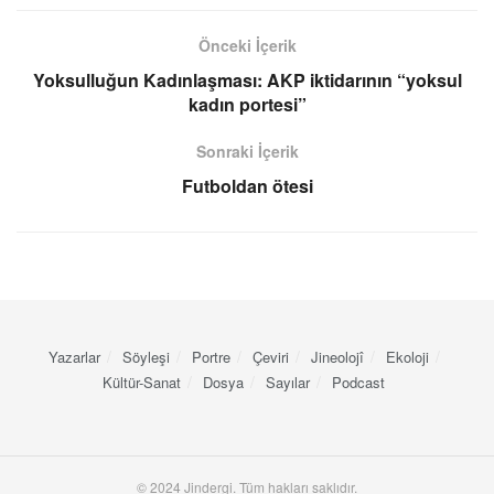
Önceki İçerik
Yoksulluğun Kadınlaşması: AKP iktidarının “yoksul
kadın portesi”
Sonraki İçerik
Futboldan ötesi
Yazarlar
Söyleşi
Portre
Çeviri
Jineolojî
Ekoloji
Kültür-Sanat
Dosya
Sayılar
Podcast
© 2024 Jindergi. Tüm hakları saklıdır.