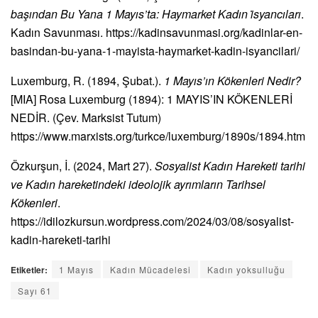
başından Bu Yana 1 Mayıs’ta: Haymarket Kadın i̇syancıları
.
Kadın Savunması. https://kadinsavunmasi.org/kadinlar-en-
basindan-bu-yana-1-mayista-haymarket-kadin-isyancilari/
Luxemburg, R. (1894, Şubat.).
1 Mayıs’ın Kökenleri Nedir?
[MIA] Rosa Luxemburg (1894): 1 MAYIS’IN KÖKENLERİ
NEDİR. (Çev. Marksist Tutum)
https://www.marxists.org/turkce/luxemburg/1890s/1894.htm
Özkurşun, İ. (2024, Mart 27).
Sosyalist Kadın Hareketi tarihi
ve Kadın hareketindeki ideolojik ayrımların Tarihsel
Kökenleri
.
https://idilozkursun.wordpress.com/2024/03/08/sosyalist-
kadin-hareketi-tarihi
Etiketler:
1 Mayıs
Kadın Mücadelesi
Kadın yoksulluğu
Sayı 61