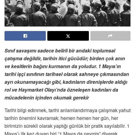
Sınıf savaşımı sadece belirli bir andaki toplumsal
çatışma değildir, tarihin itici gücüdür; birden çok anın
ve kesitlerin bağını kurmanın da yoludur. 1 Mayıs’ın
tarihi işçi sınıfının tarihsel olarak sahneye çıkmasından
ayrı okunamayacağı gibi, kadınların direnişlerde aldığı
rol ve Haymarket Olayı’nda özneleşen kadınları da
mücadelenin içinden okumak gerekir
Tarihi bilgi edinmek, tarihi anlamlandırmaya çalışmak yahut
tarihin önemini kavramak; hemen hemen her gün, her
birimizin sürekli olarak yaptığı günlük bir pratik sayılabilir. 1
Mayıs’ı ilk kez duyan biri “1 Mayıs da neymiş” diyerek