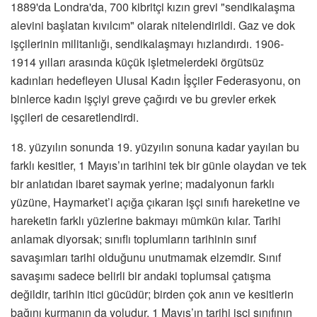
1889'da Londra'da, 700 kibritçi kızın grevi "sendikalaşma
alevini başlatan kıvılcım" olarak nitelendirildi. Gaz ve dok
işçilerinin militanlığı, sendikalaşmayı hızlandırdı. 1906-
1914 yılları arasında küçük işletmelerdeki örgütsüz
kadınları hedefleyen Ulusal Kadın İşçiler Federasyonu, on
binlerce kadın işçiyi greve çağırdı ve bu grevler erkek
işçileri de cesaretlendirdi.
18. yüzyılın sonunda 19. yüzyılın sonuna kadar yayılan bu
farklı kesitler, 1 Mayıs’ın tarihini tek bir günle olaydan ve tek
bir anlatıdan ibaret saymak yerine; madalyonun farklı
yüzüne, Haymarket’i açığa çıkaran işçi sınıfı hareketine ve
hareketin farklı yüzlerine bakmayı mümkün kılar. Tarihi
anlamak diyorsak; sınıflı toplumların tarihinin sınıf
savaşımları tarihi olduğunu unutmamak elzemdir. Sınıf
savaşımı sadece belirli bir andaki toplumsal çatışma
değildir, tarihin itici gücüdür; birden çok anın ve kesitlerin
bağını kurmanın da yoludur. 1 Mayıs’ın tarihi işçi sınıfının