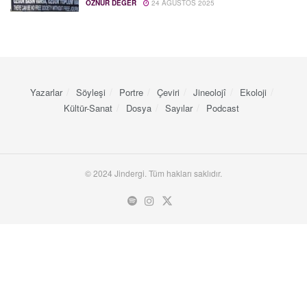
ÖZNUR DEĞER
24 AĞUSTOS 2025
Yazarlar
Söyleşi
Portre
Çeviri
Jineolojî
Ekoloji
Kültür-Sanat
Dosya
Sayılar
Podcast
© 2024 Jindergi. Tüm hakları saklıdır.