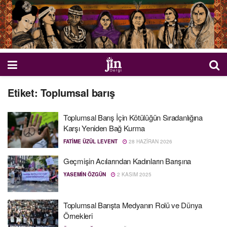
Etiket:
Toplumsal barış
Toplumsal Barış İçin Kötülüğün Sıradanlığına
Karşı Yeniden Bağ Kurma
FATIME ÜZÜL LEVENT
28 HAZIRAN 2026
Geçmişin Acılarından Kadınların Barışına
YASEMIN ÖZGÜN
2 KASIM 2025
Toplumsal Barışta Medyanın Rolü ve Dünya
Örnekleri