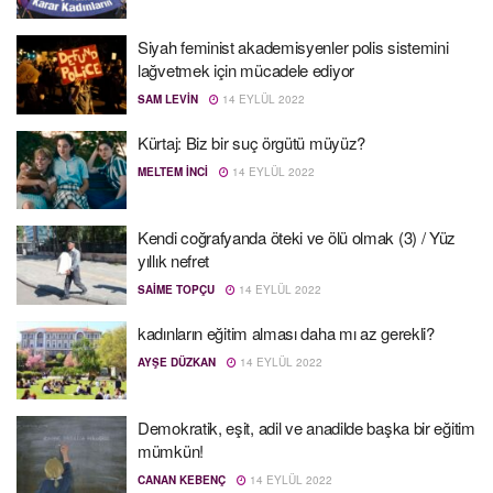
Siyah feminist akademisyenler polis sistemini
lağvetmek için mücadele ediyor
SAM LEVIN
14 EYLÜL 2022
Kürtaj: Biz bir suç örgütü müyüz?
MELTEM İNCI
14 EYLÜL 2022
Kendi coğrafyanda öteki ve ölü olmak (3) / Yüz
yıllık nefret
SAIME TOPÇU
14 EYLÜL 2022
kadınların eğitim alması daha mı az gerekli?
AYŞE DÜZKAN
14 EYLÜL 2022
Demokratik, eşit, adil ve anadilde başka bir eğitim
mümkün!
CANAN KEBENÇ
14 EYLÜL 2022