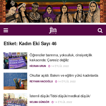
Etiket:
Kadın Eki Sayı 46
Öğrenciler barınma, yoksulluk, cinsiyetçilik
kıskacında: Çaresiz değiliz
HICRAN URUN
14 EYLÜL 2022
Okullar açıldı: Bakım ve eğitim yükü kadınlarda
REYHAN HACIOĞLU
14 EYLÜL 2022
İstemli düşük/Tıbbi düşük/medikal düşük/
SELMA GÜNGÖR
14 EYLÜL 2022