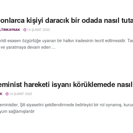
onlarca kişiyi daracık bir odada nasıl tuta
14 ŞUBAT 2022
LTINKAYNAK
ecridi esasen özgürlüğe uyanan bir halkın iradesinin tecrit edilmesidir.
 ve yaratmaya devam eden ...
feminist hareketi isyanı körüklemede nasıl
14 ŞUBAT 2022
SK
eministler, Şili siyasetini şekillendirmede belirleyici bir rol oynamış, ku
yum sağlamışlardır