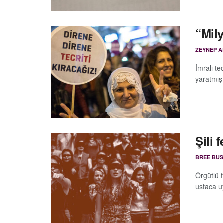
“Mily
ZEYNEP A
İmralı t
yaratmış
Şili 
BREE BU
Örgütlü f
ustaca u