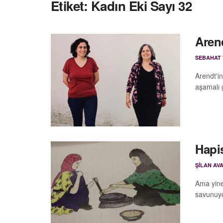
Etiket:
Kadın Eki Sayı 32
Arend
SEBAHAT
Arendt'i
aşamalı g
Hapi
ŞILAN AV
Ama yine 
savunuyo