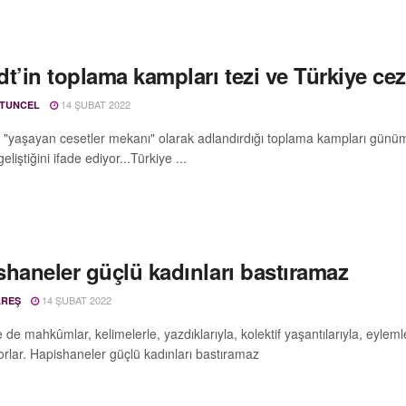
t’in toplama kampları tezi ve Türkiye cez
14 ŞUBAT 2022
 TUNCEL
n "yaşayan cesetler mekanı" olarak adlandırdığı toplama kampları günümüz
eliştiğini ifade ediyor...Türkiye ...
shaneler güçlü kadınları bastıramaz
14 ŞUBAT 2022
AREŞ
de mahkûmlar, kelimelerle, yazdıklarıyla, kolektif yaşantılarıyla, eylemler
rlar. Hapishaneler güçlü kadınları bastıramaz