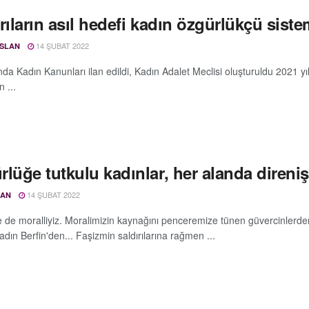
rıların asıl hedefi kadın özgürlükçü siste
14 ŞUBAT 2022
RSLAN
nda Kadın Kanunları ilan edildi, Kadın Adalet Meclisi oluşturuldu 2021 y
 ...
lüğe tutkulu kadınlar, her alanda direniş
14 ŞUBAT 2022
ŞAN
 de moralliyiz. Moralimizin kaynağını penceremize tünen güvercinlerden
dın Berfin'den... Faşizmin saldırılarına rağmen ...