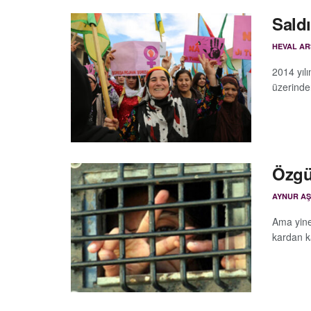
Saldı
HEVAL A
2014 yılı
üzerinden
Özgür
AYNUR A
Ama yine
kardan ka