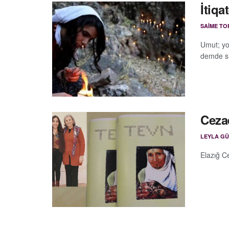
İtiqa
SAIME TO
Umut; yol
demde sür
Ceza
LEYLA G
Elazığ C