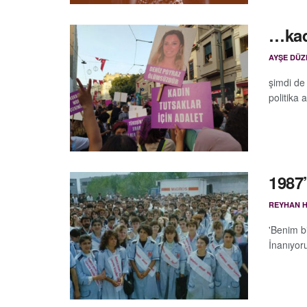
…kad
AYŞE DÜ
şimdi de
politika 
1987
REYHAN 
'Benim b
İnanıyor