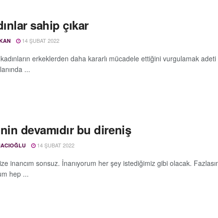
ınlar sahip çıkar
14 ŞUBAT 2022
ZKAN
 kadınların erkeklerden daha kararlı mücadele ettiğini vurgulamak adet
alanında ...
’nin devamıdır bu direniş
14 ŞUBAT 2022
HACIOĞLU
ize inancım sonsuz. İnanıyorum her şey istediğimiz gibi olacak. Fazlası
um hep ...