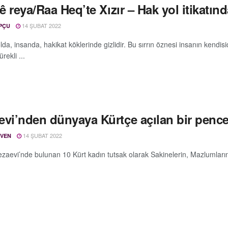
tê reya/Raa Heq’te Xızır – Hak yol itikatınd
14 ŞUBAT 2022
PÇU
da, insanda, hakikat köklerinde gizlidir. Bu sırrın öznesi insanın kendis
ekli ...
evi’nden dünyaya Kürtçe açılan bir pence
14 ŞUBAT 2022
ÜVEN
ezaevi’nde bulunan 10 Kürt kadın tutsak olarak Sakinelerin, Mazlumların