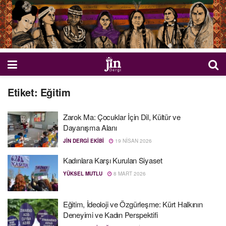
Etiket:
Eğitim
Zarok Ma: Çocuklar İçin Dil, Kültür ve
Dayanışma Alanı
JIN DERGI EKIBI
19 NISAN 2026
Kadınlara Karşı Kurulan Siyaset
YÜKSEL MUTLU
8 MART 2026
Eğitim, İdeoloji ve Özgürleşme: Kürt Halkının
Deneyimi ve Kadın Perspektifi