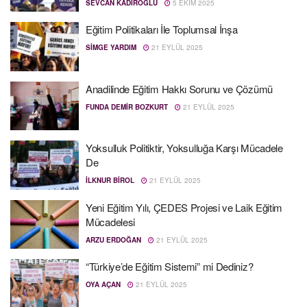
SEVCAN KADIROĞLU
5 EKIM 2025
Eğitim Politikaları İle Toplumsal İnşa
SIMGE YARDIM
21 EYLÜL 2025
Anadilinde Eğitim Hakkı Sorunu ve Çözümü
FUNDA DEMIR BOZKURT
21 EYLÜL 2025
Yoksulluk Politiktir, Yoksulluğa Karşı Mücadele
De
İLKNUR BIROL
21 EYLÜL 2025
Yeni Eğitim Yılı, ÇEDES Projesi ve Laik Eğitim
Mücadelesi
ARZU ERDOĞAN
21 EYLÜL 2025
“Türkiye’de Eğitim Sistemi” mi Dediniz?
OYA AÇAN
21 EYLÜL 2025