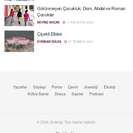
Görünmeyen Çocukluk: Dom, Abdal ve Roman
Çocuklar
SEVINÇ KOÇAK
17 AĞUSTOS 2025
Çiçekli Elbise
EVINDAR DÜLEK
27 TEMMUZ 2025
Yazarlar
Söyleşi
Portre
Çeviri
Jineolojî
Ekoloji
Kültür-Sanat
Dosya
Sayılar
Podcast
© 2024 Jindergi. Tüm hakları saklıdır.