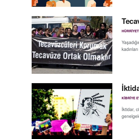
Teca
HÜRRIYE
Yaşadığım
kadınları
İkti
KIBRIYE 
İktidar, 
genelgele