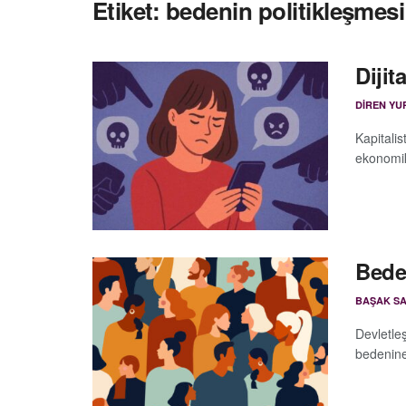
Etiket:
bedenin politikleşmesi
Diji
DIREN YU
Kapitali
ekonomik 
Bede
BAŞAK SA
Devletleş
bedenine