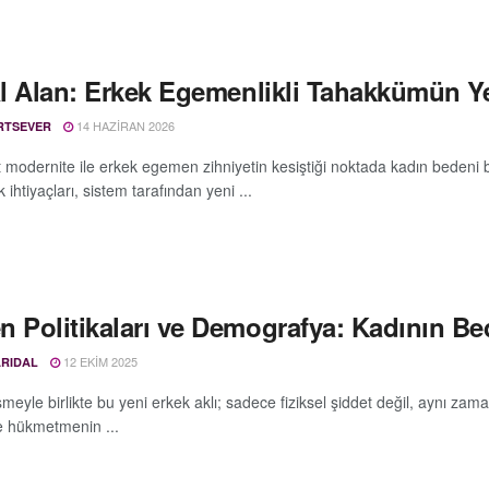
tal Alan: Erkek Egemenlikli Tahakkümün Y
14 HAZIRAN 2026
RTSEVER
st modernite ile erkek egemen zihniyetin kesiştiği noktada kadın bedeni 
ihtiyaçları, sistem tarafından yeni ...
n Politikaları ve Demografya: Kadının Be
12 EKIM 2025
RIDAL
meyle birlikte bu yeni erkek aklı; sadece fiziksel şiddet değil, aynı za
 hükmetmenin ...