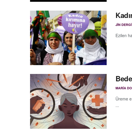
Kadın
JIN DERGI
Ezilen ha
Bede
MARÍA D
Üreme em
...