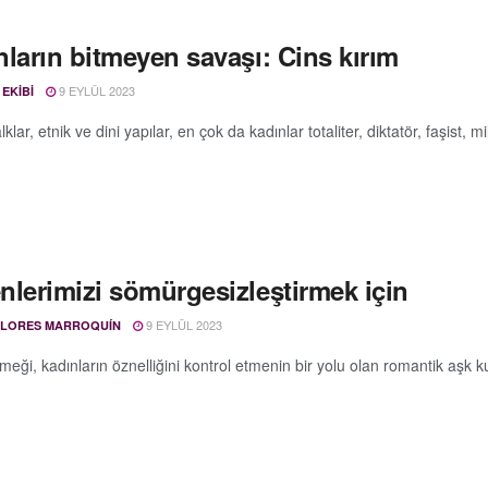
ların bitmeyen savaşı: Cins kırım
9 EYLÜL 2023
 EKIBI
lklar, etnik ve dini yapılar, en çok da kadınlar totaliter, diktatör, faşist, m
nlerimizi sömürgesizleştirmek için
9 EYLÜL 2023
OLORES MARROQUÍN
eği, kadınların öznelliğini kontrol etmenin bir yolu olan romantik aşk k