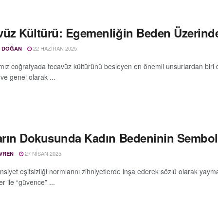
vüz Kültürü: Egemenliğin Beden Üzerinde
22 HAZIRAN 2025
T DOĞAN
ız coğrafyada tecavüz kültürünü besleyen en önemli unsurlardan biri de m
 ve genel olarak ...
darın Dokusunda Kadın Bedeninin Sembol
27 NISAN 2025
EVREN
cinsiyet eşitsizliği normlarını zihniyetlerde inşa ederek sözlü olarak yaym
r ile “güvence” ...