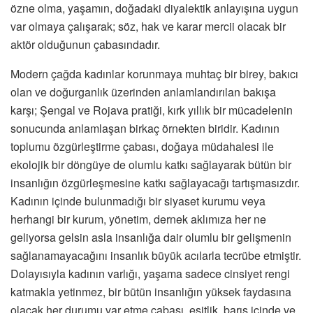
özne olma, yaşamın, doğadaki diyalektik anlayışına uygun
var olmaya çalışarak; söz, hak ve karar mercii olacak bir
aktör olduğunun çabasındadır.
Modern çağda kadınlar korunmaya muhtaç bir birey, bakıcı
olan ve doğurganlık üzerinden anlamlandırılan bakışa
karşı; Şengal ve Rojava pratiği, kırk yıllık bir mücadelenin
sonucunda anlamlaşan birkaç örnekten biridir. Kadının
toplumu özgürleştirme çabası, doğaya müdahalesi ile
ekolojik bir döngüye de olumlu katkı sağlayarak bütün bir
insanlığın özgürleşmesine katkı sağlayacağı tartışmasızdır.
Kadının içinde bulunmadığı bir siyaset kurumu veya
herhangi bir kurum, yönetim, dernek aklımıza her ne
geliyorsa gelsin asla insanlığa dair olumlu bir gelişmenin
sağlanamayacağını insanlık büyük acılarla tecrübe etmiştir.
Dolayısıyla kadının varlığı, yaşama sadece cinsiyet rengi
katmakla yetinmez, bir bütün insanlığın yüksek faydasına
olacak her durumu var etme çabası, eşitlik, barış içinde ve