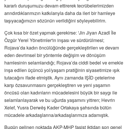
kararlı duruşumuzu devam ettirerek tecrübelerimizden
arındırdıklarımızın katkılarıyla daha da ileri bir hamleye
taşıyacağımızın sözünün verildiğini söyleyebilirim.
Çok kısa bir özet yapmak gerekirse: 'Jin Jiyan Azadî İle
Özgür Yerel Yönetimler'in inşası ve sürdürülmesi;
Rojava’da kadın öncülüğünde gerçekleştirilen ve devam
eden devrimsel bir yöntemle değişim ve dönüşüm
hamlesinin selamlandığı; Rojava’da ciddi bedel ve emekle
inşa edilen üçüncü yol/yaşam pratiğinin siyasetimize ışık
tutacağını ifade etmiştik. Aynı zamanda IŞİD çetelerine
karşı özsavunmasını gerçekleştiren ve yeni yaşamın
öncüsü olan kadınların mücadelesini büyük bir saygı ile
selamlanlayarak ve bu uğurda yaşamını yitiren; Hevrin
Xelef, Yusra Derwêş Kader Ortakaya şahsında bütün
mücadele arkadaşlarına/arkadaşlarımıza adamıştık.
Bugün gelinen noktada AKP-MHP faşist iktidarı son genel