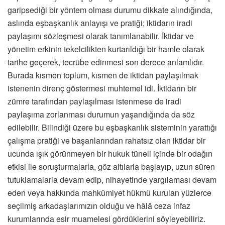
garipsediği bir yöntem olması durumu dikkate alındığında,
aslında eşbaşkanlık anlayışı ve pratiği; iktidarın iradi
paylaşımı sözleşmesi olarak tanımlanabilir. İktidar ve
yönetim erkinin tekelcilikten kurtarıldığı bir hamle olarak
tarihe geçerek, tecrübe edinmesi son derece anlamlıdır.
Burada kısmen toplum, kısmen de iktidarı paylaşılmak
istenenin direnç göstermesi muhtemel idi. İktidarın bir
zümre tarafından paylaşılması istenmese de iradi
paylaşıma zorlanması durumun yaşandığında da söz
edilebilir. Bilindiği üzere bu eşbaşkanlık sisteminin yarattığı
çalışma pratiği ve başarılarından rahatsız olan iktidar bir
ucunda ışık görünmeyen bir hukuk tüneli içinde bir odağın
etkisi ile soruşturmalarla, göz altılarla başlayıp, uzun süren
tutuklamalarla devam edip, nihayetinde yargılaması devam
eden veya hakkında mahkûmiyet hükmü kurulan yüzlerce
seçilmiş arkadaşlarımızın olduğu ve hâlâ ceza infaz
kurumlarında esir muamelesi gördüklerini söyleyebiliriz.