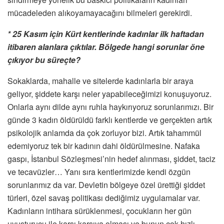
mücadeleden alıkoyamayacağını bilmeleri gerekirdi.
* 25 Kasım için Kürt kentlerinde kadınlar ilk haftadan
itibaren alanlara çıktılar. Bölgede hangi sorunlar öne
çıkıyor bu süreçte?
Sokaklarda, mahalle ve sitelerde kadınlarla bir araya
geliyor, şiddete karşı neler yapabileceğimizi konuşuyoruz.
Onlarla aynı dilde aynı ruhla haykırıyoruz sorunlarımızı. Bir
günde 3 kadın öldürüldü farklı kentlerde ve gerçekten artık
psikolojik anlamda da çok zorluyor bizi. Artık tahammül
edemiyoruz tek bir kadının dahi öldürülmesine. Nafaka
gaspı, İstanbul Sözleşmesi’nin hedef alınması, şiddet, taciz
ve tecavüzler… Yanı sıra kentlerimizde kendi özgün
sorunlarımız da var. Devletin bölgeye özel ürettiği şiddet
türleri, özel savaş politikası dediğimiz uygulamalar var.
Kadınların intihara sürüklenmesi, çocukların her gün
uyuşturucu ile karşı karşıya olması ve bunun çok hızlı