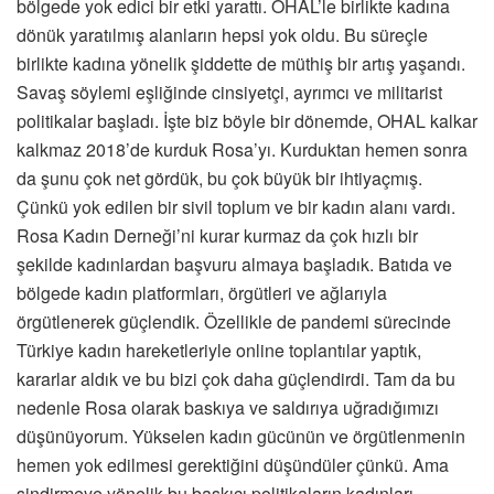
bölgede yok edici bir etki yarattı. OHAL’le birlikte kadına
dönük yaratılmış alanların hepsi yok oldu. Bu süreçle
birlikte kadına yönelik şiddette de müthiş bir artış yaşandı.
Savaş söylemi eşliğinde cinsiyetçi, ayrımcı ve militarist
politikalar başladı. İşte biz böyle bir dönemde, OHAL kalkar
kalkmaz 2018’de kurduk Rosa’yı. Kurduktan hemen sonra
da şunu çok net gördük, bu çok büyük bir ihtiyaçmış.
Çünkü yok edilen bir sivil toplum ve bir kadın alanı vardı.
Rosa Kadın Derneği’ni kurar kurmaz da çok hızlı bir
şekilde kadınlardan başvuru almaya başladık. Batıda ve
bölgede kadın platformları, örgütleri ve ağlarıyla
örgütlenerek güçlendik. Özellikle de pandemi sürecinde
Türkiye kadın hareketleriyle online toplantılar yaptık,
kararlar aldık ve bu bizi çok daha güçlendirdi. Tam da bu
nedenle Rosa olarak baskıya ve saldırıya uğradığımızı
düşünüyorum. Yükselen kadın gücünün ve örgütlenmenin
hemen yok edilmesi gerektiğini düşündüler çünkü. Ama
sindirmeye yönelik bu baskıcı politikaların kadınları