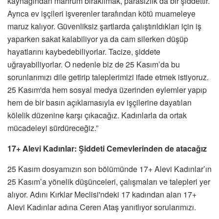
kaynağından mahrum bırakılmak, parasızlık da bir şiddettir.
Ayrıca ev işçileri işverenler tarafından kötü muameleye
maruz kalıyor. Güvenliksiz şartlarda çalıştırıldıkları için iş
yaparken sakat kalabiliyor ya da cam silerken düşüp
hayatlarını kaybedebiliyorlar. Tacize, şiddete
uğrayabiliyorlar. O nedenle biz de 25 Kasım’da bu
sorunlarımızı dile getirip taleplerimizi ifade etmek istiyoruz.
25 Kasım'da hem sosyal medya üzerinden eylemler yapıp
hem de bir basın açıklamasıyla ev işçilerine dayatılan
kölelik düzenine karşı çıkacağız. Kadınlarla da ortak
mücadeleyi sürdüreceğiz.”
17+ Alevi Kadınlar: Şiddeti Cemevlerinden de atacağız
25 Kasım dosyamızın son bölümünde 17+ Alevi Kadınlar’ın
25 Kasım’a yönelik düşünceleri, çalışmaları ve talepleri yer
alıyor. Adını Kırklar Meclisi'ndeki 17 kadından alan 17+
Alevi Kadınlar adına Ceren Ataş yanıtlıyor sorularımızı.