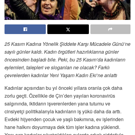
25 Kasım Kadına Yönelik Şiddete Karşı Mücadele Günü’ne
sayılı günler kaldı. Kadın örgütleri hazırlıklarına günler
öncesinden başladı bile. Peki, bu 25 Kasım’da kadınların
eylemleri, talepleri ve sloganları ne olacak? Farklı
çevrelerden kadınlar Yeni Yaşam Kadın Eki’ne anlattı
Kadınlar açısından bu yıl önceki yıllara oranla çok daha
zorlu geçti. Özellikle de Çin’den yayılan koronavirüs
salgınında, iktidarın işverenlerden yana tutumu ve
cinsiyetçi politikalarıyla kadınların iş yükü daha da arttı.
Evdeki hijyenden çocuk ve yaşlı bakımına, ev işlerinden
hane halkını doyurmaya dek tüm işler kadına yüklendi.
Yanı sıra kadınlar sıkıştırıldıkları evlerde erkek şiddetiyle