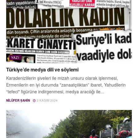
YAZI
Türkiye’de medya dili ve söylemi
Karadenizlilerin şiveleri ile mizah unsuru olarak işlenmesi,
Ermenilerin en iyi durumda "zanaatçılıktan” ibaret, Yahudilerin
“tefeci" figürüne indirgenmesi, medya aracılığı ile...
NILÜFER ŞAHIN
3 KASIM 2024