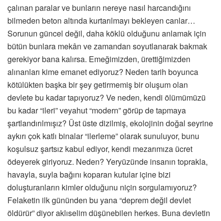
çalınan paralar ve bunların nereye nasıl harcandığını
bilmeden beton altında kurtarılmayı bekleyen canlar…
Sorunun güncel değil, daha köklü olduğunu anlamak için
bütün bunlara mekân ve zamandan soyutlanarak bakmak
gerekiyor bana kalırsa. Emeğimizden, ürettiğimizden
alınanları kime emanet ediyoruz? Neden tarih boyunca
kötülükten başka bir şey getirmemiş bir oluşum olan
devlete bu kadar tapıyoruz? Ve neden, kendi ölümümüzü
bu kadar “ileri” veyahut “modern” görüp de tapmaya
şartlandırılmışız? Üst üste dizilmiş, ekolojinin doğal seyrine
aykırı çok katlı binalar “ilerleme” olarak sunuluyor, bunu
koşulsuz şartsız kabul ediyor, kendi mezarımıza ücret
ödeyerek giriyoruz. Neden? Yeryüzünde insanın toprakla,
havayla, suyla bağını koparan kutular içine bizi
doluşturanların kimler olduğunu niçin sorgulamıyoruz?
Felaketin ilk gününden bu yana “deprem değil devlet
öldürür” diyor aklıselim düşünebilen herkes. Buna devletin