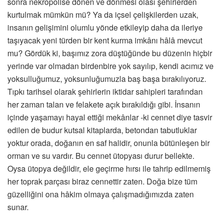
sonra nekropolise dönen ve dönmesi olası şehirlerden
kurtulmak mümkün mü? Ya da içsel çelişkilerden uzak,
insanın gelişimini olumlu yönde etkileyip daha da ileriye
taşıyacak yeni türden bir kent kurma imkânı hâlâ mevcut
mu? Gördük ki, başımız zora düştüğünde bu düzenin hiçbir
yerinde var olmadan birdenbire yok sayılıp, kendi acımız ve
yoksulluğumuz, yoksunluğumuzla baş başa bırakılıyoruz.
Tıpkı tarihsel olarak şehirlerin iktidar sahipleri tarafından
her zaman talan ve felakete açık bırakıldığı gibi. İnsanın
içinde yaşamayı hayal ettiği mekânlar -ki cennet diye tasvir
edilen de budur kutsal kitaplarda, betondan tabutluklar
yoktur orada, doğanın en saf halidir, onunla bütünleşen bir
orman ve su vardır. Bu cennet ütopyası durur bellekte.
Oysa ütopya değildir, ele geçirme hırsı ile tahrip edilmemiş
her toprak parçası biraz cennettir zaten. Doğa bize tüm
güzelliğini ona hâkim olmaya çalışmadığımızda zaten
sunar.