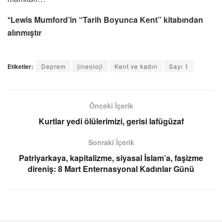
*Lewis Mumford’in “Tarih Boyunca Kent” kitabından
alınmıştır
Etiketler:
Deprem
jineoloji
Kent ve kadın
Sayı 1
Önceki İçerik
Kurtlar yedi ölülerimizi, gerisi lafügüzaf
Sonraki İçerik
Patriyarkaya, kapitalizme, siyasal İslam’a, faşizme
direniş: 8 Mart Enternasyonal Kadınlar Günü