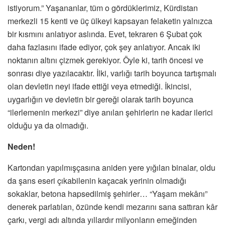
istiyorum.” Yaşananlar, tüm o gördüklerimiz, Kürdistan
merkezli 15 kenti ve üç ülkeyi kapsayan felaketin yalnızca
bir kısmını anlatıyor aslında. Evet, tekraren 6 Şubat çok
daha fazlasını ifade ediyor, çok şey anlatıyor. Ancak iki
noktanın altını çizmek gerekiyor. Öyle ki, tarih öncesi ve
sonrası diye yazılacaktır. İlki, varlığı tarih boyunca tartışmalı
olan devletin neyi ifade ettiği veya etmediği. İkincisi,
uygarlığın ve devletin bir gereği olarak tarih boyunca
“ilerlemenin merkezi” diye anılan şehirlerin ne kadar ilerici
olduğu ya da olmadığı.
Neden!
Kartondan yapılmışçasına aniden yere yığılan binalar, oldu
da şans eseri çıkabilenin kaçacak yerinin olmadığı
sokaklar, betona hapsedilmiş şehirler… “Yaşam mekânı”
denerek parlatılan, özünde kendi mezarını sana sattıran kâr
çarkı, vergi adı altında yıllardır milyonların emeğinden