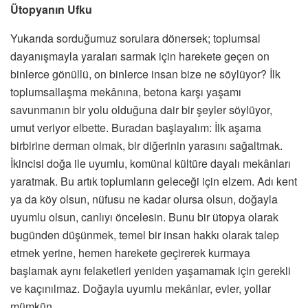
Ütopyanın Ufku
Yukarıda sorduğumuz sorulara dönersek; toplumsal
dayanışmayla yaraları sarmak için harekete geçen on
binlerce gönüllü, on binlerce insan bize ne söylüyor? İlk
toplumsallaşma mekânına, betona karşı yaşamı
savunmanın bir yolu olduğuna dair bir şeyler söylüyor,
umut veriyor elbette. Buradan başlayalım: İlk aşama
birbirine derman olmak, bir diğerinin yarasını sağaltmak.
İkincisi doğa ile uyumlu, komünal kültüre dayalı mekânları
yaratmak. Bu artık toplumların geleceği için elzem. Adı kent
ya da köy olsun, nüfusu ne kadar olursa olsun, doğayla
uyumlu olsun, canlıyı öncelesin. Bunu bir ütopya olarak
bugünden düşünmek, temel bir insan hakkı olarak talep
etmek yerine, hemen harekete geçirerek kurmaya
başlamak aynı felaketleri yeniden yaşamamak için gerekli
ve kaçınılmaz. Doğayla uyumlu mekânlar, evler, yollar
mümkün…