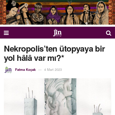
Nekropolis’ten ütopyaya bir
yol hâlâ var mı?*
Fatma Koçak
4 Mart 2023