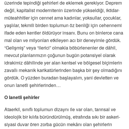
üzerinde tepindiği şehirleri de eklemek gerekiyor. Deprem
değil, kapitalist modernitenin üzerinde yükseldiği, iktidar-
müteahhitler için cennet ama kadınlar, yoksullar, çocuklar,
yaşlılar, tekmili birden toplumun öz benliği için cehennemi
ifade eden kentler öldürüyor insanı. Bunu on binlerce cana
mal olan ve milyonları etkileyen acı bir deneyimle gördük.
“Gelişmiş” veya “ilerici” olmakla böbürlenenler de dâhil,
mevcut planlarımızın çoğunun bugün potansiyel olarak
idrakimiz dâhilinde yer alan kentsel ve bölgesel biçimlerin
zavallı mekanik karikatürlerinden başka bir şey olmadığını
gördük. O yüzden buradan başlayalım, yani devletten ve
onun lanetli şehirlerinden…
O lanetli şehirler
Ataerkil, sınıflı toplumun dizaynı ile var olan, tanrısal ve
ideolojik bir kılıfa büründürülmüş, etrafında sıkı bir askeri-
siyasi duvar ören zorba gücün mekânı olan şehirlerin