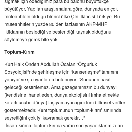
sığmak için ödediğimiz para bu balonu büyüttükçe
büyütüyor. Yapılan araştırmalara göre, dünyada en çok
müteahhidin olduğu birinci ülke Çin, ikincisi Türkiye. Bu
müteahhitlerin yüzde 80’den fazlasının AKP-MHP
iktidarının beslediği ve beslendiği kaynak olduğunu
söylemeye gerek bile yok.
Toplum-Kırım
Kürt Halk Önderi Abdullah Öcalan “Özgürlük
Sosyolojisi”nde şehirleşme için “kanserleşme” tanımını
yapıyor ve şu uyarılarda bulunuyor: “Sonunun nasıl
geleceği kestirilemez. Ama gezegenimizin bu dünyayı
(kendisine ihanet eden, dünya ekolojisini imha etmekte
kararlı ucube dünya) taşıyamayacağını tüm bilimsel veriler
göstermektedir. Kent toplumunun ‘toplum-kırım’ sınırında
seyrettiğini çok iyi kavramak gerekir…”
İnsan-kırıma, toplum-kırıma varan son yaşadıklarımızdan