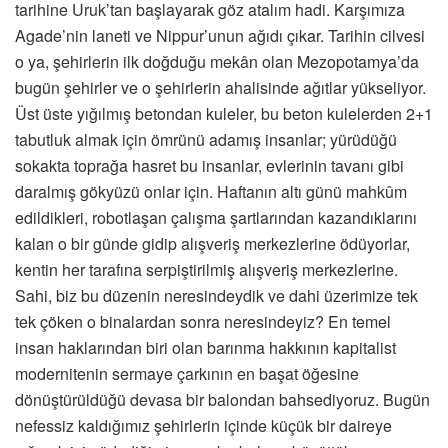
tarihine Uruk’tan başlayarak göz atalım hadi. Karşımıza
Agade’nin laneti ve Nippur’unun ağıdı çıkar. Tarihin cilvesi
o ya, şehirlerin ilk doğduğu mekân olan Mezopotamya’da
bugün şehirler ve o şehirlerin ahalisinde ağıtlar yükseliyor.
Üst üste yığılmış betondan kuleler, bu beton kulelerden 2+1
tabutluk almak için ömrünü adamış insanlar; yürüdüğü
sokakta toprağa hasret bu insanlar, evlerinin tavanı gibi
daralmış gökyüzü onlar için. Haftanın altı günü mahkûm
edildikleri, robotlaşan çalışma şartlarından kazandıklarını
kalan o bir günde gidip alışveriş merkezlerine ödüyorlar,
kentin her tarafına serpiştirilmiş alışveriş merkezlerine.
Sahi, biz bu düzenin neresindeydik ve dahi üzerimize tek
tek çöken o binalardan sonra neresindeyiz? En temel
insan haklarından biri olan barınma hakkının kapitalist
modernitenin sermaye çarkının en başat öğesine
dönüştürüldüğü devasa bir balondan bahsediyoruz. Bugün
nefessiz kaldığımız şehirlerin içinde küçük bir daireye