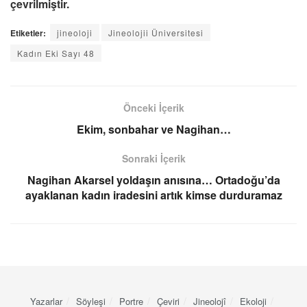
çevrilmiştir.
Etiketler:
jineoloji
Jineolojii Üniversitesi
Kadın Eki Sayı 48
Önceki İçerik
Ekim, sonbahar ve Nagihan…
Sonraki İçerik
Nagihan Akarsel yoldaşın anısına… Ortadoğu’da
ayaklanan kadın iradesini artık kimse durduramaz
Yazarlar
Söyleşi
Portre
Çeviri
Jineolojî
Ekoloji