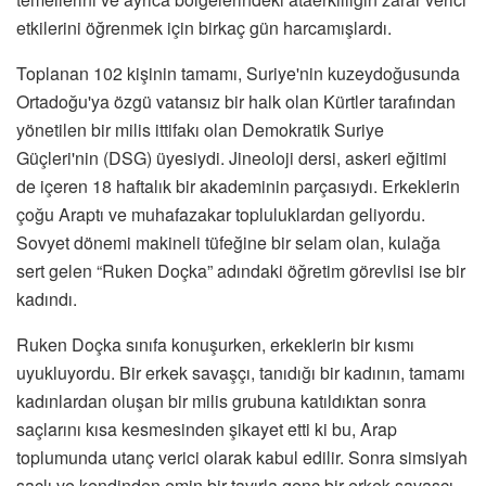
etkilerini öğrenmek için birkaç gün harcamışlardı.
Toplanan 102 kişinin tamamı, Suriye'nin kuzeydoğusunda
Ortadoğu'ya özgü vatansız bir halk olan Kürtler tarafından
yönetilen bir milis ittifakı olan Demokratik Suriye
Güçleri'nin (DSG) üyesiydi. Jineoloji dersi, askeri eğitimi
de içeren 18 haftalık bir akademinin parçasıydı. Erkeklerin
çoğu Araptı ve muhafazakar topluluklardan geliyordu.
Sovyet dönemi makineli tüfeğine bir selam olan, kulağa
sert gelen “Ruken Doçka” adındaki öğretim görevlisi ise bir
kadındı.
Ruken Doçka sınıfa konuşurken, erkeklerin bir kısmı
uyukluyordu. Bir erkek savaşçı, tanıdığı bir kadının, tamamı
kadınlardan oluşan bir milis grubuna katıldıktan sonra
saçlarını kısa kesmesinden şikayet etti ki bu, Arap
toplumunda utanç verici olarak kabul edilir. Sonra simsiyah
saçlı ve kendinden emin bir tavırla genç bir erkek savaşçı