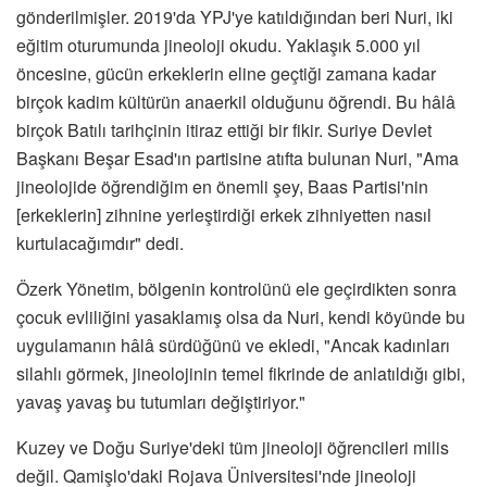
gönderilmişler. 2019'da YPJ'ye katıldığından beri Nuri, iki
eğitim oturumunda jineoloji okudu. Yaklaşık 5.000 yıl
öncesine, gücün erkeklerin eline geçtiği zamana kadar
birçok kadim kültürün anaerkil olduğunu öğrendi. Bu hâlâ
birçok Batılı tarihçinin itiraz ettiği bir fikir. Suriye Devlet
Başkanı Beşar Esad'ın partisine atıfta bulunan Nuri, "Ama
jineolojide öğrendiğim en önemli şey, Baas Partisi'nin
[erkeklerin] zihnine yerleştirdiği erkek zihniyetten nasıl
kurtulacağımdır" dedi.
Özerk Yönetim, bölgenin kontrolünü ele geçirdikten sonra
çocuk evliliğini yasaklamış olsa da Nuri, kendi köyünde bu
uygulamanın hâlâ sürdüğünü ve ekledi, "Ancak kadınları
silahlı görmek, jineolojinin temel fikrinde de anlatıldığı gibi,
yavaş yavaş bu tutumları değiştiriyor."
Kuzey ve Doğu Suriye'deki tüm jineoloji öğrencileri milis
değil. Qamişlo'daki Rojava Üniversitesi'nde jineoloji