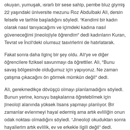
okuyan, yumuşak, ısrarlı bir sese sahip, pembe bluz giymiş
22 yaşındaki üniversite mezunu Roz Abdulbaki Ali, dersin
felsefe ve tarihle başladığını söyledi. “Kendimi bir kadın
olarak nasıl tanıyacağımı ve içimdeki kadına nasıl
güveneceğimi jineolojiyle öğrendim" dedi kadınların Kuran,
Tevrat ve İncil'deki olumsuz tasvirlerini de hatırlatarak.
Fakat sonra daha ilginç bir şey oldu. Ali'ye ve diğer
öğrencilere fiziksel savunmayı da öğrettiler. Ali, "Bunu
savaş bölgesinde olduğumuz için yapıyoruz. Ne zaman
çatışma çıkacağını ön görmek mümkün değil" dedi.
Ali, gerekmedikçe dövüşçü olmayı planlamadığını söyledi.
Bunun yerine, konuyu başkalarına öğretebilmek için
jineoloji alanında yüksek lisans yapmayı planlıyor. Bir
zamanlar evlenmeyi hayal edermiş ama artık evliliğin onun
odak noktası olmadığını söyledi. “Jineoloji okuduktan sonra
hayallerim artık evlilik, ev ve erkekle ilgili değil” dedi.