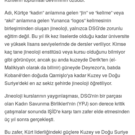
Adı, Kürtçe “kadın” anlamına gelen “jin” ve “kelime” veya
“akıl” anlamına gelen Yunanca “logos” kelimesinin
birleşiminden oluşan jineoloji, yalnızca DSG'de zorunlu
eğitim değil. Bu yıl ilk kez liselerde olduğu kadar üniversite
ve yüksek lisans seviyelerinde de dersler veriliyor. Kimse
kaç tane jineoloji enstitüsü veya kursu olduğunu bilmiyor
gibi görünüyor, ancak şu anda kuzeyde Derik'ten (el-
Malikiyah olarak da bilinir) güneyde Deyrezor'a, batıda
Kobanê'den doğuda Qamişlo'ya kadar Kuzey ve Doğu
Suriye'deki en az sekiz şehirde jineoloji öğretiliyor.
Jineoloji kurslarının yaygınlaşması, DSG'nin bir parçası
olan Kadın Savunma Birlikleri'nin (YPJ) son derece kritik
çatışmalar sonunda IŞİD'e karşı tam zafer elde etmesinden
üç yıl sonra gerçekleşti.
Bu zafer, Kürt liderliğindeki güçlere Kuzey ve Doğu Suriye