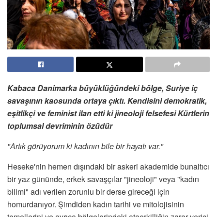
Kabaca Danimarka büyüklüğündeki bölge, Suriye iç
savaşının kaosunda ortaya çıktı. Kendisini demokratik,
eşitlikçi ve feminist ilan etti ki jineoloji felsefesi Kürtlerin
toplumsal devriminin özüdür
"Artık görüyorum ki kadının bile bir hayatı var."
Heseke'nin hemen dışındaki bir askeri akademide bunaltıcı
bir yaz gününde, erkek savaşçılar "jineoloji" veya "kadın
bilimi" adı verilen zorunlu bir derse gireceği için
homurdanıyor. Şimdiden kadın tarihi ve mitolojisinin
temellerini ve ayrıca bölgelerindeki ataerkilliğin zarar verici