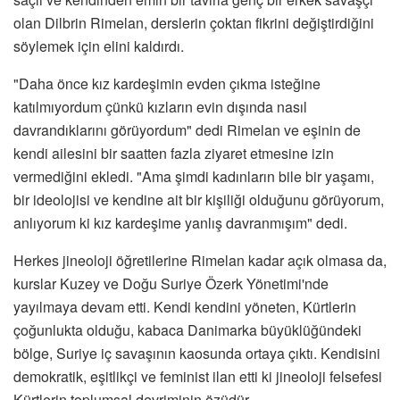
olan Dilbrin Rimelan, derslerin çoktan fikrini değiştirdiğini
söylemek için elini kaldırdı.
"Daha önce kız kardeşimin evden çıkma isteğine
katılmıyordum çünkü kızların evin dışında nasıl
davrandıklarını görüyordum" dedi Rimelan ve eşinin de
kendi ailesini bir saatten fazla ziyaret etmesine izin
vermediğini ekledi. "Ama şimdi kadınların bile bir yaşamı,
bir ideolojisi ve kendine ait bir kişiliği olduğunu görüyorum,
anlıyorum ki kız kardeşime yanlış davranmışım" dedi.
Herkes jineoloji öğretilerine Rimelan kadar açık olmasa da,
kurslar Kuzey ve Doğu Suriye Özerk Yönetimi'nde
yayılmaya devam etti. Kendi kendini yöneten, Kürtlerin
çoğunlukta olduğu, kabaca Danimarka büyüklüğündeki
bölge, Suriye iç savaşının kaosunda ortaya çıktı. Kendisini
demokratik, eşitlikçi ve feminist ilan etti ki jineoloji felsefesi
Kürtlerin toplumsal devriminin özüdür.