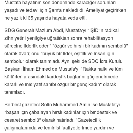
Mustafa hayatının son döneminde karaciğer sorunları
yaşadı ve tedavi için Şam'a nakledildi. Ameliyat geçirirken
ne yazık ki 35 yaşında hayata veda etti.
SDG Generali Mazlum Abdî, Mustafa'yı "IŞİD'in radikal
zihniyetini yenilgiye uğrattıktan sonra rehabilitasyon
sürecine liderlik eden" "özgür ve hırslı bir kadının sembolü"
olarak övdü; onu "büyük bir lider, eşitlik ve insanlığın
sembolü" olarak tanımladı. Aynı şekilde SDC İcra Kurulu
Başkanı Îlham Ehmed de Mustafa'yı "Rakka halkı ve tüm
kültürleri arasındaki kardeşlik bağlarını güçlendirmede
kararlı ve inisiyatif sahibi özgür bir genç kadın" olarak
tanımladı.
Serbest gazeteci Solin Muhammed Amin ise Mustafa'yı
"başarı için çabalayan hırslı kadınlar için bir destek ve
cesaret sembolü" olarak hatırladı. "Gazetecilik
çalışmalarımda ve feminist faaliyetlerimde yardım ve