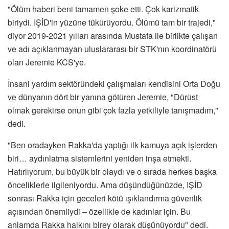
"Ölüm haberi beni tamamen şoke etti. Çok karizmatik
biriydi. IŞİD'in yüzüne tükürüyordu. Ölümü tam bir trajedi,"
diyor 2019-2021 yılları arasında Mustafa ile birlikte çalışan
ve adı açıklanmayan uluslararası bir STK'nın koordinatörü
olan Jeremie KCS'ye.
İnsani yardım sektöründeki çalışmaları kendisini Orta Doğu
ve dünyanın dört bir yanına götüren Jeremie, "Dürüst
olmak gerekirse onun gibi çok fazla yetkiliyle tanışmadım,"
dedi.
"Ben oradayken Rakka'da yaptığı ilk kamuya açık işlerden
biri… aydınlatma sistemlerini yeniden inşa etmekti.
Hatırlıyorum, bu büyük bir olaydı ve o sırada herkes başka
önceliklerle ilgileniyordu. Ama düşündüğünüzde, IŞİD
sonrası Rakka için geceleri kötü ışıklandırma güvenlik
açısından önemliydi – özellikle de kadınlar için. Bu
anlamda Rakka halkını birey olarak düşünüyordu" dedi.