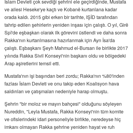
İslam Devleti çok sevdiği şehrini ele geçirdiğinde, Mustafa
ve ailesi Heseke'ye kaçtı ve Kobanê kurtarılana kadar
orada kaldı. 2015 gibi erken bir tarihte, IŞİD tarafından
tahrip edilen şehirlerin yeniden inşası için çalıştı. O yıl, Girê
Spî'de eşbaşkan olarak ilk görevini üstlendi ve daha sonra
Rakka'nın kurtarılmasına hazırlanmak için Ayn İsa'da
çalıştı. Eşbaşkanı Şeyh Mahmud el-Bursan ile birlikte 2017
yılında Rakka Sivil Konseyi'nin başkanı oldu ve bölgedeki
Arap aşiretlerini temsil etti.
Mustafa'nın işi başından beri zordu; Rakka'nın %80'inden
fazlası İslam Devleti ve onu takip eden Koalisyon hava
saldırıları ve çatışmaları nedeniyle harap olmuştu.
Şehrin "bir moloz ve mayın bahçesi" olduğunu söyleyen
Nureddin, "Leyla Mustafa, Rakka Konseyi'nin tüm komite
ve ofislerindeki idari personeliyle birlikte, neredeyse hiç
imkanı olmayan Rakka şehrine yeniden hayat ve ruh