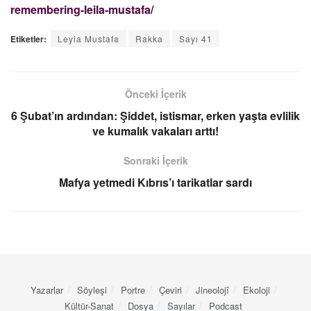
remembering-leila-mustafa/
Etiketler:
Leyla Mustafa
Rakka
Sayı 41
Önceki İçerik
6 Şubat’ın ardından: Şiddet, istismar, erken yaşta evlilik
ve kumalık vakaları arttı!
Sonraki İçerik
Mafya yetmedi Kıbrıs’ı tarikatlar sardı
Yazarlar
Söyleşi
Portre
Çeviri
Jineolojî
Ekoloji
Kültür-Sanat
Dosya
Sayılar
Podcast