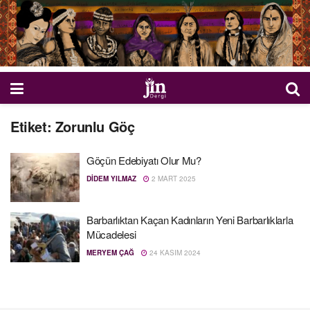
Etiket:
Zorunlu Göç
Göçün Edebiyatı Olur Mu?
DIDEM YILMAZ
2 MART 2025
Barbarlıktan Kaçan Kadınların Yeni Barbarlıklarla
Mücadelesi
MERYEM ÇAĞ
24 KASIM 2024