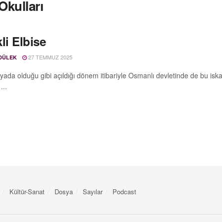
Okulları
li Elbise
27 TEMMUZ 2025
DÜLEK
ada olduğu gibi açıldığı dönem itibariyle Osmanlı devletinde de bu iskan
...
Kültür-Sanat
Dosya
Sayılar
Podcast