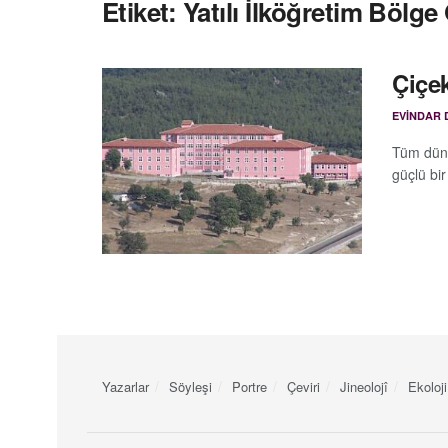
Etiket:
Yatılı İlköğretim Bölge 
Çiçek
EVINDAR 
Tüm düny
güçlü bir 
Yazarlar
Söyleşi
Portre
Çeviri
Jineolojî
Ekoloji