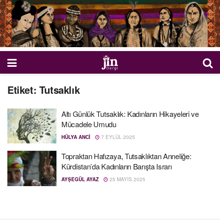
Etiket:
Tutsaklık
Altı Günlük Tutsaklık: Kadınların Hikayeleri ve
Mücadele Umudu
HÜLYA ANCI
7 EYLÜL 2025
Topraktan Hafızaya, Tutsaklıktan Anneliğe:
Kürdistan’da Kadınların Barışta Israrı
AYŞEGÜL AYAZ
25 MAYIS 2025