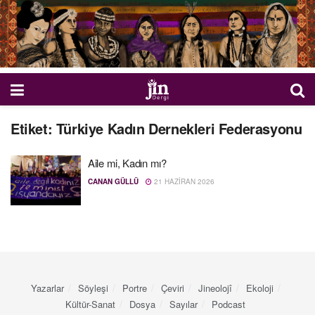
Etiket:
Türkiye Kadın Dernekleri Federasyonu
Aile mi, Kadın mı?
CANAN GÜLLÜ
21 HAZIRAN 2026
Yazarlar
Söyleşi
Portre
Çeviri
Jineolojî
Ekoloji
Kültür-Sanat
Dosya
Sayılar
Podcast