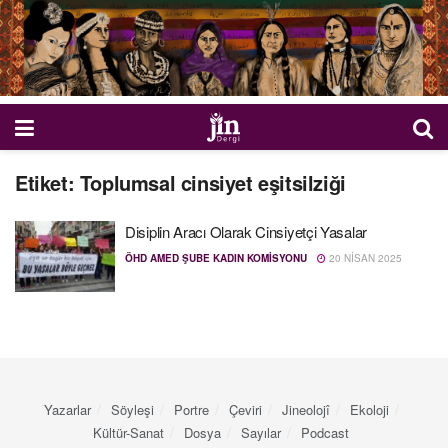
Etiket:
Toplumsal cinsiyet eşitsilziği
Disiplin Aracı Olarak Cinsiyetçi Yasalar
ÖHD AMED ŞUBE KADIN KOMISYONU
20 NISAN 2025
Yazarlar
Söyleşi
Portre
Çeviri
Jineolojî
Ekoloji
Kültür-Sanat
Dosya
Sayılar
Podcast