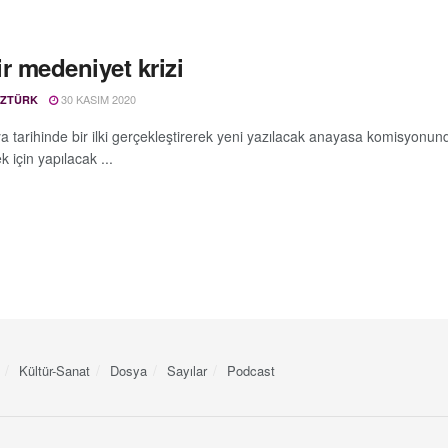
r medeniyet krizi
30 KASIM 2020
ÖZTÜRK
nya tarihinde bir ilki gerçekleştirerek yeni yazılacak anayasa komisyonu
k için yapılacak ...
Kültür-Sanat
Dosya
Sayılar
Podcast