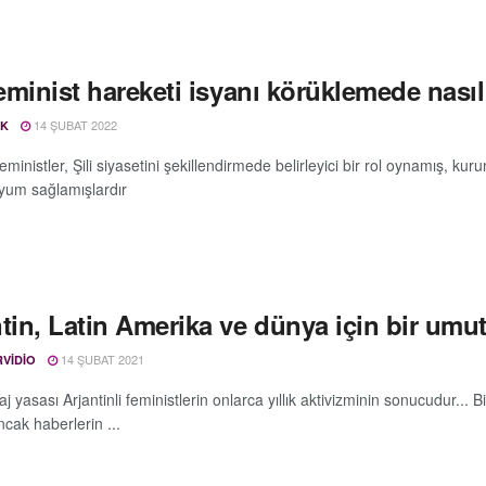
feminist hareketi isyanı körüklemede nasıl
14 ŞUBAT 2022
SK
eministler, Şili siyasetini şekillendirmede belirleyici bir rol oynamış, ku
yum sağlamışlardır
tin, Latin Amerika ve dünya için bir umut
14 ŞUBAT 2021
RVIDIO
aj yasası Arjantinli feministlerin onlarca yıllık aktivizminin sonucudur...
cak haberlerin ...