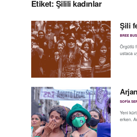
Etiket:
Şilili kadınlar
Şili 
BREE BU
Örgütlü f
ustaca u
Arjan
SOFIA SE
Yeni kürt
erken. An