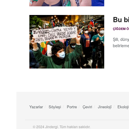
Bu bi
ÇIĞDEM 
Şili, dü
belirleme
Yazarlar
Söyleşi
Portre
Çeviri
Jineolojî
Ekoloji
© 2024 Jindergi. Tüm hakları saklıdır.