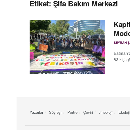
Etiket:
Şifa Bakım Merkezi
Kapit
Moder
SEYRAN Ş
Batman’d
83 kişi gö
Yazarlar
Söyleşi
Portre
Çeviri
Jineolojî
Ekoloji