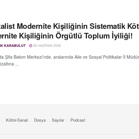
alist Modernite Kişiliğinin Sistematik K
nite Kişiliğinin Örgütlü Toplum İyiliği!
28 HAZIRAN 2026
IK KARABULUT
a Şifa Bakım Merkezi’nde, aralarında Aile ve Sosyal Politikalar İl Müdür
zaltına ...
Kültür-Sanat
Dosya
Sayılar
Podcast