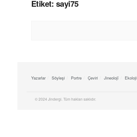
Etiket:
sayi75
Yazarlar
Söyleşi
Portre
Çeviri
Jineolojî
Ekoloji
© 2024 Jindergi. Tüm hakları saklıdır.