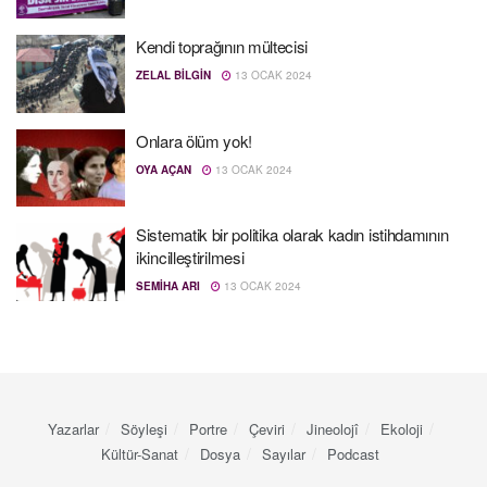
Kendi toprağının mültecisi
ZELAL BILGIN
13 OCAK 2024
Onlara ölüm yok!
OYA AÇAN
13 OCAK 2024
Sistematik bir politika olarak kadın istihdamının
ikincilleştirilmesi
SEMIHA ARI
13 OCAK 2024
Yazarlar
Söyleşi
Portre
Çeviri
Jineolojî
Ekoloji
Kültür-Sanat
Dosya
Sayılar
Podcast