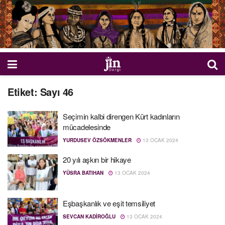
Etiket:
Sayı 46
Seçimin kalbi direngen Kürt kadınların
mücadelesinde
YURDUSEV ÖZSÖKMENLER
13 OCAK 2024
20 yılı aşkın bir hikaye
YÜSRA BATIHAN
13 OCAK 2024
Eşbaşkanlık ve eşit temsiliyet
SEVCAN KADIROĞLU
13 OCAK 2024