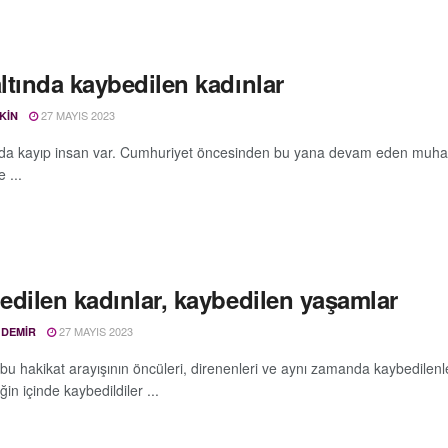
ltında kaybedilen kadınlar
27 MAYIS 2023
KIN
da kayıp insan var. Cumhuriyet öncesinden bu yana devam eden muhalifler
 ...
edilen kadınlar, kaybedilen yaşamlar
27 MAYIS 2023
 DEMIR
bu hakikat arayışının öncüleri, direnenleri ve aynı zamanda kaybedilenle
ğin içinde kaybedildiler ...