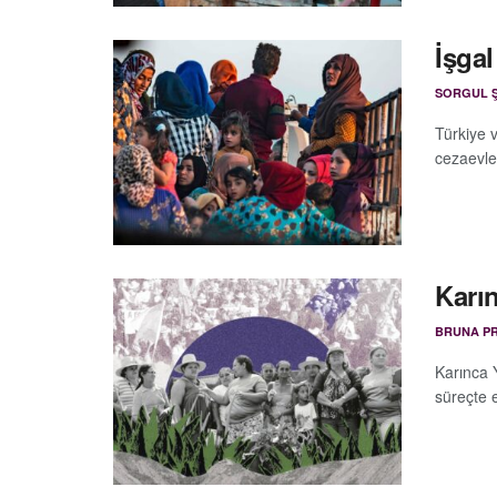
İşgal
SORGUL 
Türkiye v
cezaevler
Karın
BRUNA PR
Karınca 
süreçte 