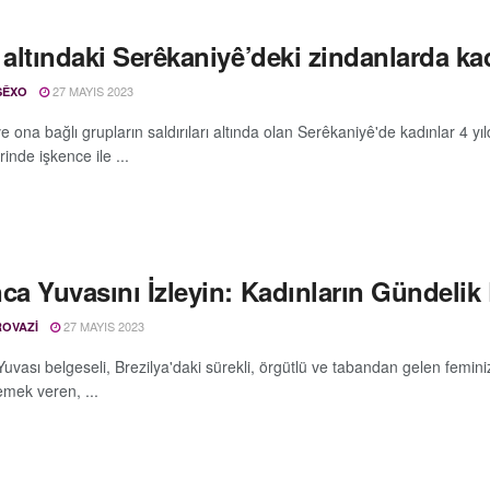
 altındaki Serêkaniyê’deki zindanlarda ka
27 MAYIS 2023
ŞÊXO
e ona bağlı grupların saldırıları altında olan Serêkaniyê'de kadınlar 4 yıl
inde işkence ile ...
ca Yuvasını İzleyin: Kadınların Gündelik
27 MAYIS 2023
OVAZI
Yuvası belgeseli, Brezilya'daki sürekli, örgütlü ve tabandan gelen fem
emek veren, ...