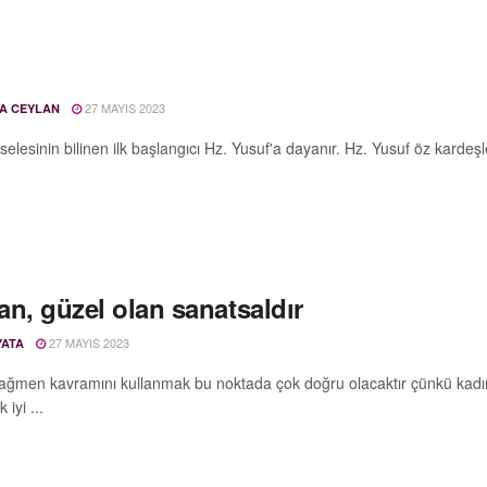
u
27 MAYIS 2023
A CEYLAN
lesinin bilinen ilk başlangıcı Hz. Yusuf'a dayanır. Hz. Yusuf öz kardeşle
lan, güzel olan sanatsaldır
27 MAYIS 2023
YATA
ağmen kavramını kullanmak bu noktada çok doğru olacaktır çünkü kadı
 iyi ...