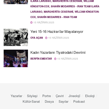
ILARIA LARUSSO, MARGHERITA CESERANI, WILLIAM
KINGSTON-COX, SHAHIN MODARRES - IRAN TEAM ILARIA
LARUSSO, MARGHERITA CESERANI, WILLIAM KINGSTON-
COX, SHAHIN MODARRES - IRAN TEAM
15 HAZIRAN 2025
Yeni 15-16 Haziran’lar Mayalanıyor
OYA AÇAN
15 HAZIRAN 2025
Kadın Yazarların Tiyatrodaki Devrimi
BERFIN EMEKTAR
15 HAZIRAN 2025
Yazarlar
Söyleşi
Portre
Çeviri
Jineolojî
Ekoloji
Kültür-Sanat
Dosya
Sayılar
Podcast