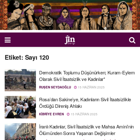
Etiket:
Sayı 120
Demokratik Toplumu Düşünürken; Kuram-Eylem
Olarak Sivil İtaatsizlik ve Kadınlar*
RUŞEN SEYDAOĞLU
15 HAZIRAN 2025
Rosa’dan Sakine’ye, Kadınların Sivil İtaatsizlikle
Ördüğü Direniş Ahlakı
KIBRIYE EVREN
15 HAZIRAN 2025
İranlı Kadınlar, Sivil İtaatsizlik ve Mahsa Amini’nin
Ölümünden Sonra Yaşanan Değişimler