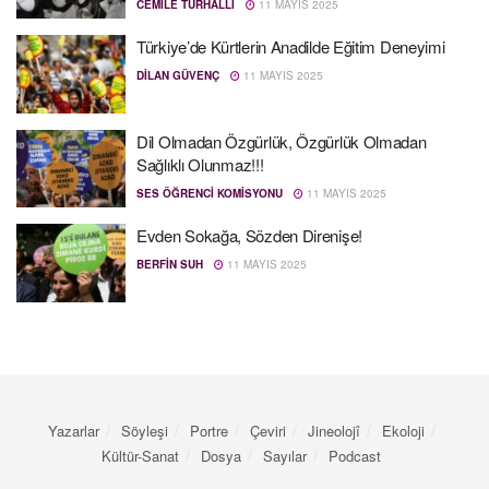
CEMILE TURHALLI
11 MAYIS 2025
Türkiye’de Kürtlerin Anadilde Eğitim Deneyimi
DILAN GÜVENÇ
11 MAYIS 2025
Dil Olmadan Özgürlük, Özgürlük Olmadan
Sağlıklı Olunmaz!!!
SES ÖĞRENCI KOMISYONU
11 MAYIS 2025
Evden Sokağa, Sözden Direnişe!
BERFIN SUH
11 MAYIS 2025
Yazarlar
Söyleşi
Portre
Çeviri
Jineolojî
Ekoloji
Kültür-Sanat
Dosya
Sayılar
Podcast