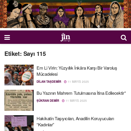
Etiket:
Sayı 115
Em Li Virin: Yüzyıllık İnkâra Karşı Bir Varoluş
Mücadelesi
DILAN TAŞDEMIR
11 MAYIS 2025
Bu Yazının Mahrem Tutulmasına İtina Edilecektir*
ŞÜKRAN DEMIR
11 MAYIS 2025
Hakikatin Taşıyıcıları, Anadilin Koruyucuları
“Kadınlar”