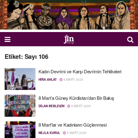
Etiket:
Sayı 106
Kadın Devrimi ve Karşı Devrimin Tehlikeleri
HIRA AHLAT
9 MART 2025
8 Mart’a Güney Kürdistan’dan Bir Bakış
DÎLAN BEBLEŞÎN
9 MART 2025
8 Mart’lar ve Kadınların Güçlenmesi
NEJLA KURUL
9 MART 2025