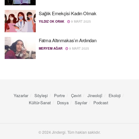
Sağlık Emekçisi Kadın Olmak
YILDIZ OK ORAK
9 MART 2025
Fatma Altınmakas’ın Ardından
MERYEM AĞAR
9 MART 2025
Yazarlar
Söyleşi
Portre
Çeviri
Jineolojî
Ekoloji
Kültür-Sanat
Dosya
Sayılar
Podcast
© 2024 Jindergi. Tüm hakları saklıdır.