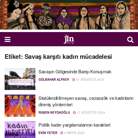
Etiket:
Savaş karşıtı kadın mücadelesi
Savaşın Gölgesinde Barışı Konuşmak
GÜLBAHAR ALPSOY
31 AĞUSTOS 2025
Statülendirilmeyen savaş, cezasızlık ve kadınların
direniş yöntemleri
RUŞEN SEYDAOĞLU
17 AĞUSTOS 2024
Politik kadın yargılamalarının karakteri
EKIN YETER
4 MAYIS 2024