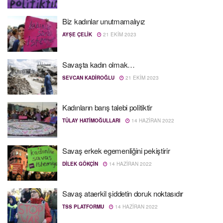
Biz kadınlar unutmamalıyız
AYŞE ÇELIK
21 EKIM 2023
Savaşta kadın olmak…
SEVCAN KADIROĞLU
21 EKIM 2023
Kadınların barış talebi politiktir
TÜLAY HATIMOĞULLARI
14 HAZIRAN 2022
Savaş erkek egemenliğini pekiştirir
DILEK GÖKÇIN
14 HAZIRAN 2022
Savaş ataerkil şiddetin doruk noktasıdır
TSS PLATFORMU
14 HAZIRAN 2022