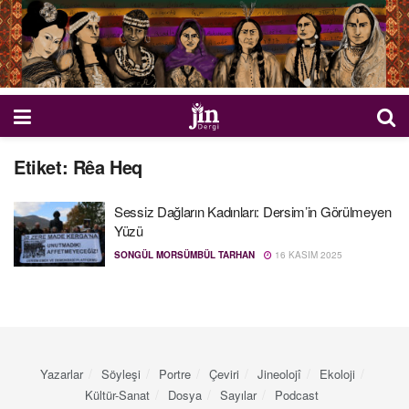
Etiket:
Rêa Heq
Sessiz Dağların Kadınları: Dersim’in Görülmeyen
Yüzü
SONGÜL MORSÜMBÜL TARHAN
16 KASIM 2025
Yazarlar
Söyleşi
Portre
Çeviri
Jineolojî
Ekoloji
Kültür-Sanat
Dosya
Sayılar
Podcast