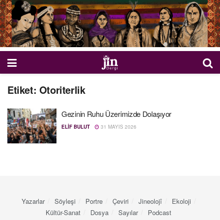
Etiket:
Otoriterlik
Gezinin Ruhu Üzerimizde Dolaşıyor
ELIF BULUT
31 MAYIS 2026
Yazarlar
Söyleşi
Portre
Çeviri
Jineolojî
Ekoloji
Kültür-Sanat
Dosya
Sayılar
Podcast