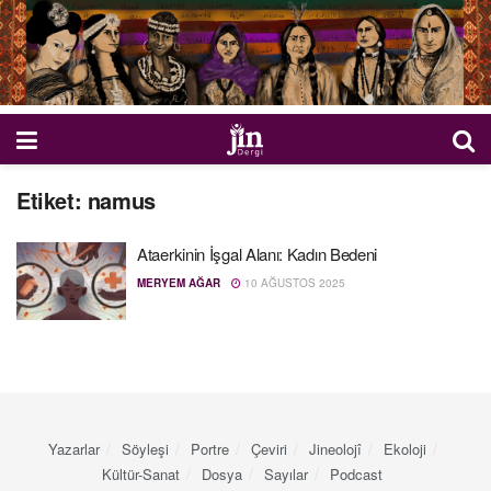
Etiket:
namus
Ataerkinin İşgal Alanı: Kadın Bedeni
MERYEM AĞAR
10 AĞUSTOS 2025
Yazarlar
Söyleşi
Portre
Çeviri
Jineolojî
Ekoloji
Kültür-Sanat
Dosya
Sayılar
Podcast