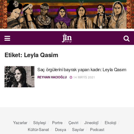
Etiket:
Leyla Qasim
Saç örgülerini bayrak yapan kadın: Leyla Qasım
REYHAN HACIOĞLU
14 MAYIS 2021
Yazarlar
Söyleşi
Portre
Çeviri
Jineolojî
Ekoloji
Kültür-Sanat
Dosya
Sayılar
Podcast