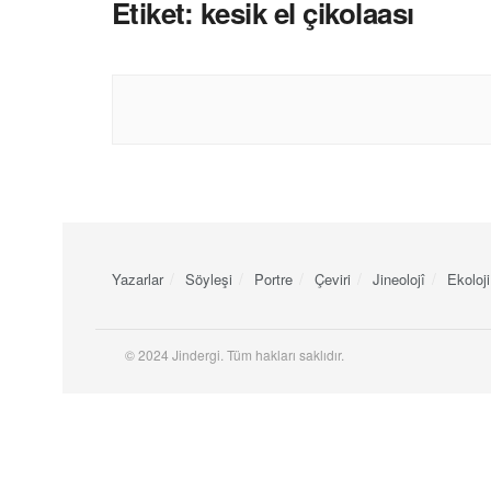
Etiket:
kesik el çikolaası
Yazarlar
Söyleşi
Portre
Çeviri
Jineolojî
Ekoloji
© 2024 Jindergi. Tüm hakları saklıdır.