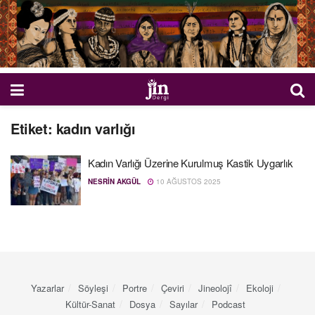
Etiket:
kadın varlığı
Kadın Varlığı Üzerine Kurulmuş Kastik Uygarlık
NESRIN AKGÜL
10 AĞUSTOS 2025
Yazarlar
Söyleşi
Portre
Çeviri
Jineolojî
Ekoloji
Kültür-Sanat
Dosya
Sayılar
Podcast